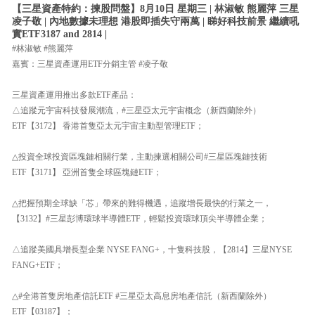
【三星資產特約：揀股問盤】8月10日 星期三 | 林淑敏 熊麗萍 三星
凌子敬 | 內地數據未理想 港股即插失守兩萬 | 睇好科技前景 繼續吼
實ETF3187 and 2814 |
#林淑敏 #熊麗萍
嘉賓：三星資產運用ETF分銷主管 #凌子敬
三星資產運用推出多款ETF產品：
△追蹤元宇宙科技發展潮流，#三星亞太元宇宙概念（新西蘭除外）
ETF【3172】 香港首隻亞太元宇宙主動型管理ETF；
△投資全球投資區塊鏈相關行業，主動揀選相關公司#三星區塊鏈技術
ETF【3171】 亞洲首隻全球區塊鏈ETF；
△把握預期全球缺「芯」帶來的難得機遇，追蹤增長最快的行業之一，
【3132】#三星彭博環球半導體ETF，輕鬆投資環球頂尖半導體企業；
△追蹤美國具增長型企業 NYSE FANG+，十隻科技股，【2814】三星NYSE
FANG+ETF；
△#全港首隻房地產信託ETF #三星亞太高息房地產信託（新西蘭除外）
ETF【03187】；