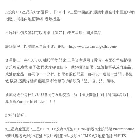
△投資ETF產品有好多選擇，【2812】 #三星中國龍網 跟蹤中證全球中國互聯網
指數，捕捉內地互聯網+發展機遇；
△睇好油價反彈就可以考慮 【3175】 #F三星原油期貨產品。
詳細情況可以瀏覽三星資產運用網站：https://www.samsungetfhk.com/
逢星期三下午4:30-5:00 揀股問盤 請來 三星資產運用（香港）有限公司機構投
資策略副總裁 凌子敬 同大家睇住個市，做好投資部署，無論槓桿或反向產品，
或油價產品，都同你一一分析。如果有股份問題，都可以一邊聽一邊問，林淑
敏 以及 股票分析師 熊麗萍 都會幫你拆解股份「追、揸、沽」策略。
新城財經台每日4-7點都會同你互動交流，從【揀股問盤】到【師傅講港股】，
專頁與Youtube 同步 Live！！！
記得訂閱呀！
========================
#三星資產運用 #三星ETF #ETF投資 #原油ETF #科網股 #揀股問盤 #metrofinance
#新城廣播 #炒股 #石油 #芯片 #龍網 #科技股 #ATMX #房地產信託 #REITS