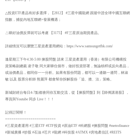
△投資ETF產品有好多選擇，【2812】 #三星中國龍網 跟蹤中證全球中國互聯網
指數，捕捉內地互聯網+發展機遇；
△睇好油價反彈就可以考慮 【3175】 #F三星原油期貨產品。
詳細情況可以瀏覽三星資產運用網站：https://www.samsungetfhk.com/
逢星期三下午4:30-5:00 揀股問盤 請來 三星資產運用（香港）有限公司機構投
資策略副總裁 凌子敬 同大家睇住個市，做好投資部署，無論槓桿或反向產品，
或油價產品，都同你一一分析。如果有股份問題，都可以一邊聽一邊問，林淑
敏 以及 股票分析師 熊麗萍 都會幫你拆解股份「追、揸、沽」策略。
新城財經台每日4-7點都會同你互動交流，從【揀股問盤】到【師傅講港股】，
專頁與Youtube 同步 Live！！！
記得訂閱呀！
========================
#三星資產運用 #三星ETF #ETF投資 #原油ETF #科網股 #揀股問盤 #metrofinance
#新城廣播 #炒股 #石油 #芯片 #龍網 #科技股 #ATMX #房地產信託 #REITS