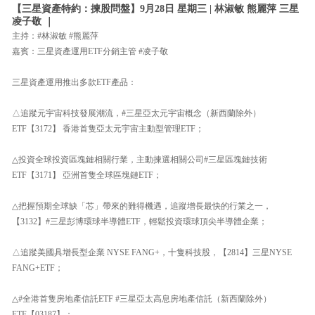
【三星資產特約：揀股問盤】9月28日 星期三 | 林淑敏 熊麗萍 三星
凌子敬 ｜
主持：#林淑敏 #熊麗萍
嘉賓：三星資產運用ETF分銷主管 #凌子敬
三星資產運用推出多款ETF產品：
△追蹤元宇宙科技發展潮流，#三星亞太元宇宙概念（新西蘭除外）
ETF【3172】 香港首隻亞太元宇宙主動型管理ETF；
△投資全球投資區塊鏈相關行業，主動揀選相關公司#三星區塊鏈技術
ETF【3171】 亞洲首隻全球區塊鏈ETF；
△把握預期全球缺「芯」帶來的難得機遇，追蹤增長最快的行業之一，
【3132】#三星彭博環球半導體ETF，輕鬆投資環球頂尖半導體企業；
△追蹤美國具增長型企業 NYSE FANG+，十隻科技股，【2814】三星NYSE
FANG+ETF；
△#全港首隻房地產信託ETF #三星亞太高息房地產信託（新西蘭除外）
ETF【03187】；