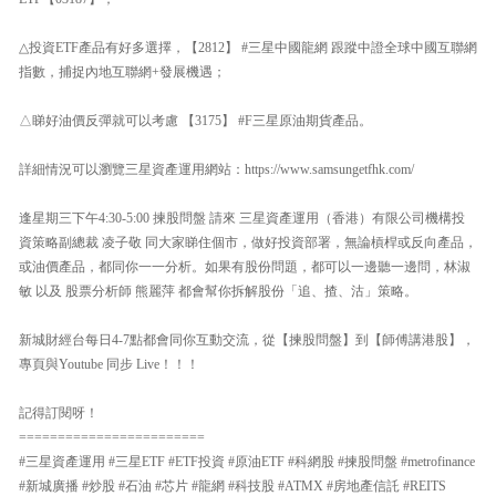
△投資ETF產品有好多選擇，【2812】 #三星中國龍網 跟蹤中證全球中國互聯網
指數，捕捉內地互聯網+發展機遇；
△睇好油價反彈就可以考慮 【3175】 #F三星原油期貨產品。
詳細情況可以瀏覽三星資產運用網站：https://www.samsungetfhk.com/
逢星期三下午4:30-5:00 揀股問盤 請來 三星資產運用（香港）有限公司機構投
資策略副總裁 凌子敬 同大家睇住個市，做好投資部署，無論槓桿或反向產品，
或油價產品，都同你一一分析。如果有股份問題，都可以一邊聽一邊問，林淑
敏 以及 股票分析師 熊麗萍 都會幫你拆解股份「追、揸、沽」策略。
新城財經台每日4-7點都會同你互動交流，從【揀股問盤】到【師傅講港股】，
專頁與Youtube 同步 Live！！！
記得訂閱呀！
========================
#三星資產運用 #三星ETF #ETF投資 #原油ETF #科網股 #揀股問盤 #metrofinance
#新城廣播 #炒股 #石油 #芯片 #龍網 #科技股 #ATMX #房地產信託 #REITS