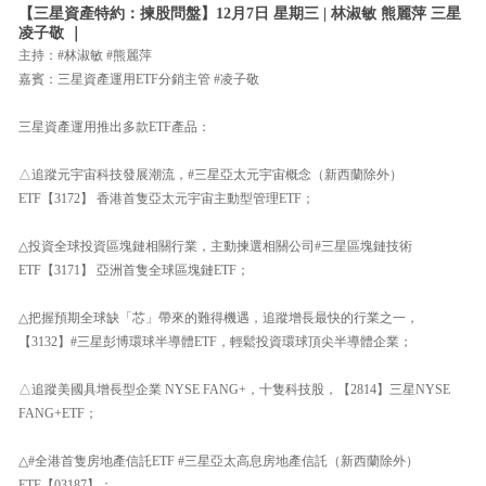
【三星資產特約：揀股問盤】12月7日 星期三 | 林淑敏 熊麗萍 三星
凌子敬 ｜
主持：#林淑敏 #熊麗萍
嘉賓：三星資產運用ETF分銷主管 #凌子敬
三星資產運用推出多款ETF產品：
△追蹤元宇宙科技發展潮流，#三星亞太元宇宙概念（新西蘭除外）
ETF【3172】 香港首隻亞太元宇宙主動型管理ETF；
△投資全球投資區塊鏈相關行業，主動揀選相關公司#三星區塊鏈技術
ETF【3171】 亞洲首隻全球區塊鏈ETF；
△把握預期全球缺「芯」帶來的難得機遇，追蹤增長最快的行業之一，
【3132】#三星彭博環球半導體ETF，輕鬆投資環球頂尖半導體企業；
△追蹤美國具增長型企業 NYSE FANG+，十隻科技股，【2814】三星NYSE
FANG+ETF；
△#全港首隻房地產信託ETF #三星亞太高息房地產信託（新西蘭除外）
ETF【03187】；