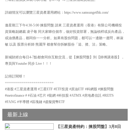
詳細情況可以瀏覽三星資產運用網站：https://www.samsungetfhk.com/
逢星期三下午4:30-5:00 揀股問盤 請來 三星資產運用（香港）有限公司機構投
資策略副總裁 凌子敬 同大家睇住個市，做好投資部署，無論槓桿或反向產品，
或油價產品，都同你一一分析。如果有股份問題，都可以一邊聽一邊問，林淑
敏 以及 股票分析師 熊麗萍 都會幫你拆解股份「追、揸、沽」策略。
新城財經台每日4-7點都會同你互動交流，從【揀股問盤】到【師傅講港股】，
專頁與Youtube 同步 Live！！！
記得訂閱呀！
========================
#港股 #三星資產運用 #三星ETF #ETF投資 #原油ETF #科網股 #揀股問盤
#metrofinance # #石油 #芯片 #龍網 #科技股 #ATMX #房地產信託 #REITS
#FANG #半導體 #區塊鏈 #虛擬貨幣ETF
最新上線
【三星資產特約：揀股問盤】3月8日