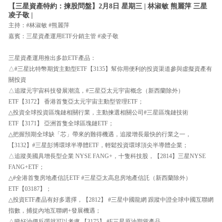
【三星資產特約：揀股問盤】2月8日 星期三 | 林淑敏 熊麗萍 三星
凌子敬 |
主持：#林淑敏 #熊麗萍
嘉賓：三星資產運用ETF分銷主管 #凌子敬
三星資產運用推出多款ETF產品：
△#三星比特幣期貨主動型ETF【3135】幫你用便利的投資渠道參與虛擬資產有
關投資
△追蹤元宇宙科技發展潮流，#三星亞太元宇宙概念（新西蘭除外）
ETF【3172】 香港首隻亞太元宇宙主動型管理ETF；
△投資全球投資區塊鏈相關行業，主動揀選相關公司#三星區塊鏈技術
ETF【3171】 亞洲首隻全球區塊鏈ETF；
△把握預期全球缺「芯」帶來的難得機遇，追蹤增長最快的行業之一，
【3132】#三星彭博環球半導體ETF，輕鬆投資環球頂尖半導體企業；
△追蹤美國具增長型企業 NYSE FANG+，十隻科技股，【2814】三星NYSE
FANG+ETF；
△#全港首隻房地產信託ETF #三星亞太高息房地產信託（新西蘭除外）
ETF【03187】；
△投資ETF產品有好多選擇，【2812】 #三星中國龍網 跟蹤中證全球中國互聯網
指數，捕捉內地互聯網+發展機遇；
△睇好油價反彈就可以考慮 【3175】 #F三星原油期貨產品。