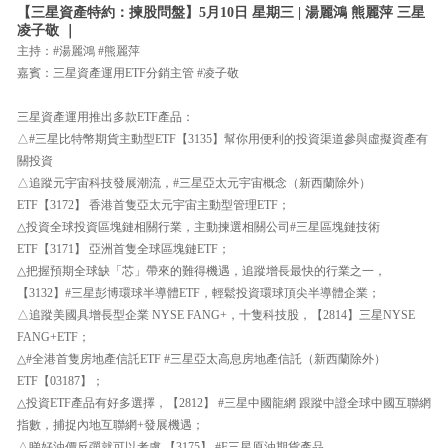
【三星資產特約：揀股問盤】5月10日 星期三 | 湯麗鴻 熊麗萍 三星
凌子敬 ｜
主持：#湯麗鴻 #熊麗萍
嘉賓：三星資產運用ETF分銷主管 #凌子敬
三星資產運用推出多款ETF產品：
△#三星比特幣期貨主動型ETF【3135】幫你用便利的投資渠道參與虛擬資產有
關投資
△追蹤元宇宙科技發展潮流，#三星亞太元宇宙概念（新西蘭除外）
ETF【3172】 香港首隻亞太元宇宙主動型管理ETF；
△投資全球投資區塊鏈相關行業，主動揀選相關公司#三星區塊鏈技術
ETF【3171】 亞洲首隻全球區塊鏈ETF；
△把握預期全球缺「芯」帶來的難得機遇，追蹤增長最快的行業之一，
【3132】#三星彭博環球半導體ETF，輕鬆投資環球頂尖半導體企業；
△追蹤美國具增長型企業 NYSE FANG+，十隻科技股，【2814】三星NYSE
FANG+ETF；
△#全港首隻房地產信託ETF #三星亞太高息房地產信託（新西蘭除外）
ETF【03187】；
△投資ETF產品有好多選擇，【2812】 #三星中國龍網 跟蹤中證全球中國互聯網
指數，捕捉內地互聯網+發展機遇；
△睇好油價反彈就可以考慮 【3175】 #F三星原油期貨產品。