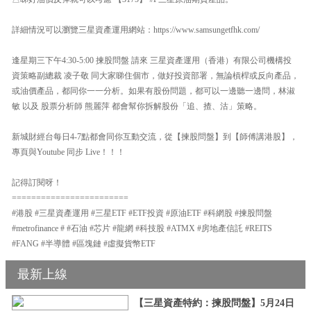
詳細情況可以瀏覽三星資產運用網站：https://www.samsungetfhk.com/
逢星期三下午4:30-5:00 揀股問盤 請來 三星資產運用（香港）有限公司機構投
資策略副總裁 凌子敬 同大家睇住個市，做好投資部署，無論槓桿或反向產品，
或油價產品，都同你一一分析。如果有股份問題，都可以一邊聽一邊問，林淑
敏 以及 股票分析師 熊麗萍 都會幫你拆解股份「追、揸、沽」策略。
新城財經台每日4-7點都會同你互動交流，從【揀股問盤】到【師傅講港股】，
專頁與Youtube 同步 Live！！！
記得訂閱呀！
========================
#港股 #三星資產運用 #三星ETF #ETF投資 #原油ETF #科網股 #揀股問盤
#metrofinance # #石油 #芯片 #龍網 #科技股 #ATMX #房地產信託 #REITS
#FANG #半導體 #區塊鏈 #虛擬貨幣ETF
最新上線
【三星資產特約：揀股問盤】5月24日