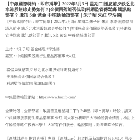
【中銀國際特約：即市搏擊】2022年5月3日 星期二|議息前夕缺乏北
水港股短線走勢如何？|金價回落能否低吸|科網監管傳鬆綁 騰訊點
部署？|騰訊 S金 紫金 中移動|輪證部署｜朱子昭 朱紅 李浩德|
【中銀國際特約：即市搏擊】2022年5月3日 星期二|朱子昭 朱紅 李浩德|聯儲局
議息前夕 缺乏北水港股短線走勢如何？|美滙衝高金價回落能否低吸？|科網監
管傳鬆綁 騰訊點部署？|騰訊 S金 紫金 中移動|輪證部署
主持：#朱子昭 基金經理 #李浩德
嘉賓：中銀國際股票衍生產品部董事 #朱紅
-聯儲局議息前夕 缺乏北水港股短線走勢如何？
-美滙衝高金價回落能否低吸？
-科網監管傳鬆綁 騰訊點部署？
中銀國際輪證網站：https://www.bocifp.com/
全新時段，全新部署！敬請留意逢星期二下午2:48點《即市搏擊》時段，請來
中銀國際股票衍生產品部董事 朱紅 同大家分析即日大市輪證資金情況，檢討上
午輪證策略午後再出擊！ 大家有任何股份、輪證問題，歡迎邊睇邊留言。
【新城財經台-財經直播】專頁 【新城play】頻道以及新城財經台 FM104 同步