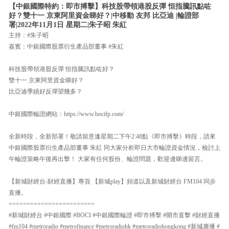
【中銀國際特約：即市搏擊】科技股帶領港股反彈 恒指騰訊點咗
好？雙十一 京東阿里資金睇好？|中移動 友邦 比亞迪 |輪證部
署|2022年11月1日 星期二|朱子昭 朱紅
主持：#朱子昭
嘉賓：中銀國際股票衍生產品部董事 #朱紅
科技股帶領港股反彈 恒指騰訊點咗好？
雙十一 京東阿里資金睇好？
比亞迪季績好反彈望幾多？
中銀國際輪證網站：https://www.bocifp.com/
全新時段，全新部署！敬請留意逢星期二下午2:48點《即市搏擊》時段，請來
中銀國際股票衍生產品部董事 朱紅 同大家分析即日大市輪證資金情況，檢討上
午輪證策略午後再出擊！ 大家有任何股份、輪證問題，歡迎邊睇邊留言。
【新城財經台-財經直播】專頁 【新城play】頻道以及新城財經台 FM104 同步
直播。
========================
#新城財經台 #中銀國際 #BOCI #中銀國際輪證 #即市搏擊 #開市直擊 #財經直播
#fm104 #metroradio #metrofinance #metroradiohk #metroradiohongkong #新城廣播 #