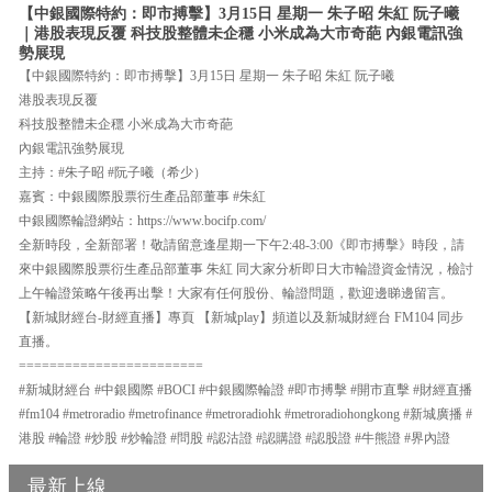
【中銀國際特約：即市搏擊】3月15日 星期一 朱子昭 朱紅 阮子曦
｜港股表現反覆 科技股整體未企穩 小米成為大市奇葩 內銀電訊強
勢展現
【中銀國際特約：即市搏擊】3月15日 星期一 朱子昭 朱紅 阮子曦
港股表現反覆
科技股整體未企穩 小米成為大市奇葩
內銀電訊強勢展現
主持：#朱子昭 #阮子曦（希少）
嘉賓：中銀國際股票衍生產品部董事 #朱紅
中銀國際輪證網站：https://www.bocifp.com/
全新時段，全新部署！敬請留意逢星期一下午2:48-3:00《即市搏擊》時段，請
來中銀國際股票衍生產品部董事 朱紅 同大家分析即日大市輪證資金情況，檢討
上午輪證策略午後再出擊！大家有任何股份、輪證問題，歡迎邊睇邊留言。
【新城財經台-財經直播】專頁 【新城play】頻道以及新城財經台 FM104 同步
直播。
========================
#新城財經台 #中銀國際 #BOCI #中銀國際輪證 #即市搏擊 #開市直擊 #財經直播
#fm104 #metroradio #metrofinance #metroradiohk #metroradiohongkong #新城廣播 #
港股 #輪證 #炒股 #炒輪證 #問股 #認沽證 #認購證 #認股證 #牛熊證 #界內證
最新上線