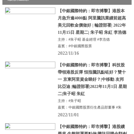
【中銀國際特約：即市搏擊】港股本
月急升逾4000點 阿里騰訊業績前超高
美元回軟金價做好 | 輪證部署| 2022年
11月15日 星期二| 朱子昭 朱紅 李浩德
主持：#朱子昭 基金經理 #李浩德
嘉賓：#中銀國際股票
2022/11/16
【中銀國際特約：即市搏擊】科技股
帶領港股反彈 恒指騰訊點咗好？雙十
一 京東阿里資金睇好？|中移動 友邦
比亞迪 |輪證部署|2022年11月1日 星期
二|朱子昭 朱紅
主持：#朱子昭
嘉賓：中銀國際股票衍生產品部董事 #朱
2022/11/01
【中銀國際特約：即市搏擊】港股續
尋底 牛熊部署要點做|騰訊回購金額創