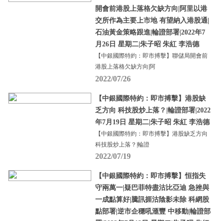
開會前港股上落格欠缺方向|阿里以港
交所作為主要上市地 有望納入港股通|
石油黃金策略跟進|輪證部署|2022年7
月26日 星期二|朱子昭 朱紅 李浩德
【中銀國際特約：即市搏擊】聯儲局開會前
港股上落格欠缺方向|阿
2022/07/26
【中銀國際特約：即市搏擊】港股缺
乏方向 科技股炒上落？|輪證部署|2022
年7月19日 星期二|朱子昭 朱紅 李浩德
【中銀國際特約：即市搏擊】港股缺乏方向
科技股炒上落？|輪證
2022/07/19
【中銀國際特約：即市搏擊】恒指失
守兩萬一|疑巴菲特盡沽比亞迪 急挫與
一成點算好|騰訊捱沽陰影未除 科網股
點部署|逆市企穩吼滙豐 中移動|輪證部