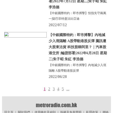
署|2022年7月12日 星期二|朱子昭 朱紅
李浩德
【中銀國際特約：即市搏擊】恒指失守兩萬
一|疑巴菲特盡沽比亞迪
2022/07/12
【中銀國際特約：即市搏擊】內地減
少入境隔離 A股帶動港股反彈 騰訊遭
大股東沽貨 科技股睇阿里？｜汽車股
港交所 |輪證部署|2022年6月28日 星期
二|朱子昭 朱紅 李浩德
【中銀國際特約：即市搏擊】內地減少入境
隔離 A股帶動港股反彈
2022/06/28
1
2
3
4
5
...
回主頁
｜
關於我們
｜
使用條款及細則
｜
版權及免責聲明
｜
私隱政策
｜
聯絡