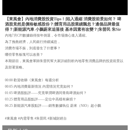
【東風會】內地消費股投資Tips！|陷入通縮 消費股前景如何？ 啤
酒股竟然是價格敏感股份？|體育用品股業績飄忽？邊個品牌最值
得？|新能源汽車 小鵬蔚來追落後 基本因素有改變？|朱晉民 朱Sir
內地7月CPI數據錄得按年倒退，令市場擔心進入通縮。
為了挽救經濟，人民銀行持續減息，
消費市場不振，到底發生了什麼事？
哪些零售板塊可以改善？
本期節目，東風會軍師朱晉民幫大家詳細剖析內地零售消費品牌的投資前景以
及部署策略。
00:00 歡迎收睇《東風會》每週分析
00:05 內地消費最新情況 內需情況究竟如何？
01:05 啤酒股點評——究竟華潤啤酒同青島啤酒如何？
03:25 體育用品股點評——定位中高檔有麻煩？
06:25 新能源汽車股點評——銷售數據執位 蔚來（NIO）超小鵬
#東風會 #內需零售 #朱晉民 #新城財經台