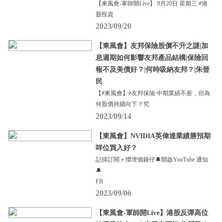
【東風會-軍師開Live】 9月20日 星期三 #港
股投資
2023/09/20
【東風會】友邦保險股價不升之謎|加
息週期如何影響友邦產品結構|保險回
報不及美債好？|何時吸納友邦？|朱晉
民
【#東風會】#友邦保險 中期業績不差，但為
何股價持續向下？究
2023/09/14
【東風會】NVIDIA英偉達業績勝預期
咩位買入好？
記得訂閱＋㩒埋個鐘仔🔔開啟YouTube 通知
🔔
FB
2023/09/06
【東風會-軍師開Live】港股反彈高位