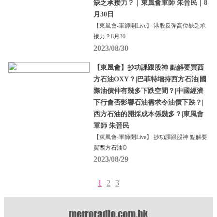
缺乏承接力？｜東風會軍師 朱晉民｜8
月30日
【東風會-軍師開Live】 港股反彈高位缺乏承
接力？8月30
2023/08/30
【東風會】抄功課跟股神 點解要買西
方石油OXY？|巴菲特增持西方石油|國
際油價仲有幾多下跌空間？|中國經濟
下行會否影響石油需求令油價下跌？|
西方石油的開採成本係幾多？|東風會
軍師 朱晉民
【東風會-軍師開Live】 抄功課跟股神 點解要
買西方石油O
2023/08/29
1
2
3