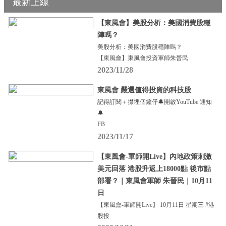
最新上線
【東風會】美股分析：美國消費股穩
陣嗎？
美股分析：美國消費股穩陣嗎？
【東風會】東風會投資軍師朱晉民
2023/11/28
東風會 嚴選值得投資的科技股
記得訂閱＋㩒埋個鐘仔🔔開啟YouTube 通知
🔔
FB
2023/11/17
【東風會-軍師開Live】內地政策刺激
美元回落 港股升返上18000點 後市點
部署？｜東風會軍師 朱晉民｜10月11
日
【東風會-軍師開Live】 10月11日 星期三 #港
股投