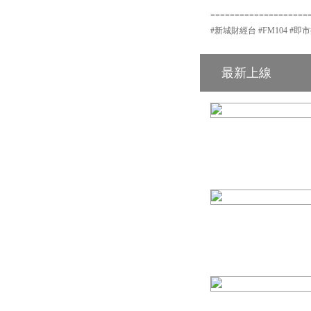
====================
#新城財經台 #FM104 #即
最新上線