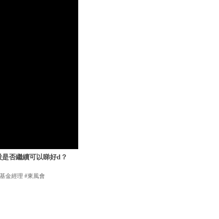
股是否繼續可以睇好d？
#基金經理 #東風會