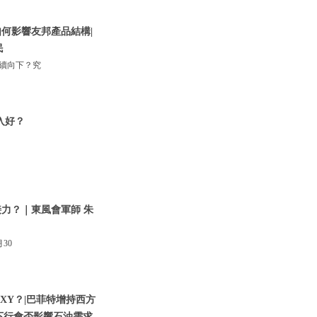
何影響友邦產品結構|
民
持續向下？究
入好？
接力？｜東風會軍師 朱
30
XY？|巴菲特增持西方
下行會否影響石油需求