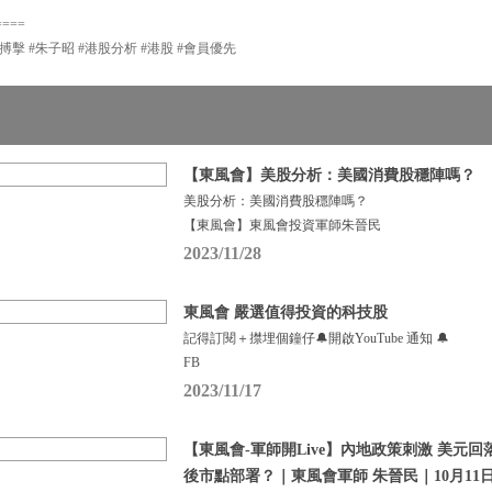
====
市搏擊 #朱子昭 #港股分析 #港股 #會員優先
【東風會】美股分析：美國消費股穩陣嗎？
美股分析：美國消費股穩陣嗎？
【東風會】東風會投資軍師朱晉民
2023/11/28
東風會 嚴選值得投資的科技股
記得訂閱＋㩒埋個鐘仔🔔開啟YouTube 通知 🔔
FB
2023/11/17
【東風會-軍師開Live】內地政策刺激 美元回落
後市點部署？｜東風會軍師 朱晉民｜10月11