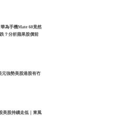
華為手機Mate 60竟然
跌？分析蘋果股價前
 美元強勢美股港股有冇
港股美股持續走低｜東風