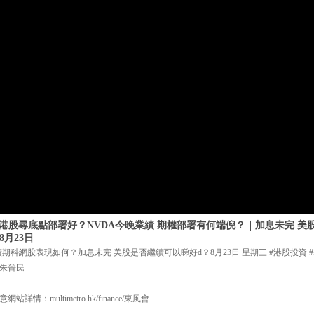
e】港股尋底點部署好？NVDA今晚業績 期權部署有何端倪？｜加息未完 美
8月23日
業績期科網股表現如何？加息未完 美股是否繼續可以睇好d？8月23日 星期三 #港股投資 
#朱晉民
：multimetro.hk/finance/東風會