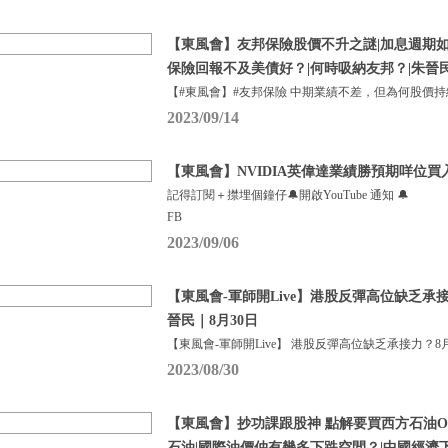
【東風會】友邦保險股價不升之謎|加息週期如
保險回報不及美債好？|何時吸納友邦？|朱晉
【#東風會】#友邦保險 中期業績不差，但為何股價
2023/09/14
【東風會】NVIDIA英偉達業績勝預期咩位買
記得訂閱＋㩒埋個鐘仔🔔開啟YouTube 通知 🔔
FB
2023/09/06
【東風會-軍師開Live】港股反彈高位缺乏承
晉民｜8月30日
【東風會-軍師開Live】 港股反彈高位缺乏承接力？8月
2023/08/30
【東風會】抄功課跟股神 點解要買西方石油O
石油|國際油價仲有幾多下跌空間？|中國經濟