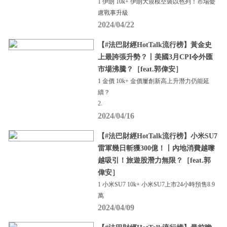
1 伊朗 10k+ 伊朗大規模空襲以色列！市場憂
慮戰事升級
2024/04/22
【#法巴財經HotTalk流行榜】黃金史
上最誇張升勢？丨美國3月CPI令外匯
市場沸騰？［feat.郭偉安］
1 金價 10k+ 金價屢創新高上升潛力仍能延
續？
2.
2024/04/16
【#法巴財經HotTalk流行榜】小米SU7
雷軍幾日斬獲300億！丨內地消費越嚟
越吸引！旅遊股潛力無限？［feat.郭
偉安］
1 小米SU7 10k+ 小米SU7上市24小時預售8.9
萬
2024/04/09