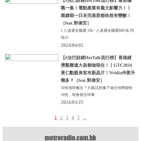
【#法巴財經HotTalk流行榜】最前瞻
嘅一集！電動產業有龐大影響力！丨
業績期一日未完港股都依然有變數！
［feat.郭偉安］
1 八達通全國通 10k+ 八達通全國通$88/張 丙
地33
2024/04/02
【#法巴財經HotTalk流行榜】香港經
濟艱難連大昌都做唔住！丨GTC2024
黃仁勳親身宣布新晶片！Nvidia仲要升
幾多？［feat.郭偉安］
30倍係咩概念？大家試想像下做任何嘢都快
30倍，咁會發生咩事
2024/03/25
1
2
3
4
5
...