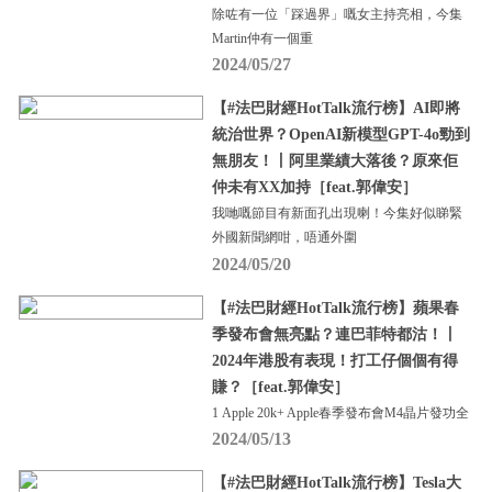
除咗有一位「踩過界」嘅女主持亮相，今集
Martin仲有一個重
2024/05/27
【#法巴財經HotTalk流行榜】AI即將
統治世界？OpenAI新模型GPT-4o勁到
無朋友！丨阿里業績大落後？原來佢
仲未有XX加持［feat.郭偉安］
我哋嘅節目有新面孔出現喇！今集好似睇緊
外國新聞網咁，唔通外圍
2024/05/20
【#法巴財經HotTalk流行榜】蘋果春
季發布會無亮點？連巴菲特都沽！丨
2024年港股有表現！打工仔個個有得
賺？［feat.郭偉安］
1 Apple 20k+ Apple春季發布會M4晶片發功全
2024/05/13
【#法巴財經HotTalk流行榜】Tesla大