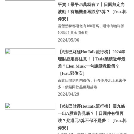
平賣！最平25萬就有？丨日圓無定向
波動！有無機會再跌穿5算？［feat.郭
偉安］
雪瑩點睇都唔似有160咁高，咁仲有啲咩係
160呢？黃金周假期
2024/05/06
【#法巴財經HotTalk流行榜】2024年
理財必定要注意！丨Tesla業績近年最
差？Elon Musk一句說話救股價？
［feat.郭偉安］
茶飲店開到周圍都係，行多兩步北上原來仲
多！價錢同飲品種類越嚟
2024/04/29
【#法巴財經HotTalk流行榜】國九條
一出A股宣告見底？丨日圓仲有得再
跌？兌港元5算不保不是夢！［feat.郭
偉安］