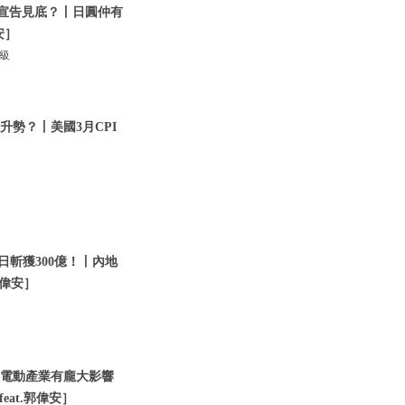
A股宣告見底？丨日圓仲有
安］
升級
張升勢？丨美國3月CPI
幾日斬獲300億！丨內地
郭偉安］
集！電動產業有龐大影響
at.郭偉安］