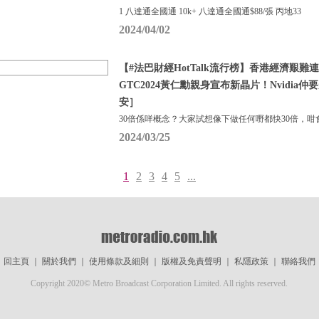
1 八達通全國通 10k+ 八達通全國通$88/張 丙地33
2024/04/02
【#法巴財經HotTalk流行榜】香港經濟艱
GTC2024黃仁勳親身宣布新晶片！Nvidia仲要
安］
30倍係咩概念？大家試想像下做任何嘢都快30倍，咁
2024/03/25
1
2
3
4
5
...
回主頁
｜
關於我們
｜
使用條款及細則
｜
版權及免責聲明
｜
私隱政策
｜
聯絡我們
Copyright 2020© Metro Broadcast Corporation Limited. All rights reserved.