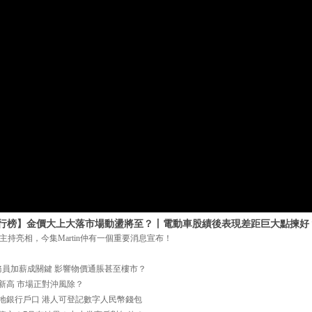
lk流行榜】金價大上大落市場動盪將至？丨電動車股績後表現差距巨大點揀好？［
持亮相，今集Martin仲有一個重要消息宣布！
+ 公務員加薪成關鍵 影響物價通脹甚至樓市？
再創新高 市場正對沖風除？
無須內地銀行戶口 港人可登記數字人民幣錢包