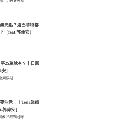
網咁，唔通外圍
布會無亮點？連巴菲特都
［feat.郭偉安］
！最平25萬就有？丨日圓
偉安］
金周假期
要注意！丨Tesla業績
t.郭偉安］
同飲品種類越嚟