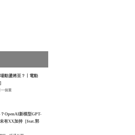
落市場動盪將至？丨電動
］
有一個重
OpenAI新模型GPT-
XX加持［feat.郭