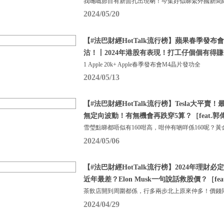
我哋嘅節目有新面孔出現喇！今集好似睇緊外國新聞
2024/05/20
【#法巴財經HotTalk流行榜】蘋果春季發
沽！丨2024年港股有表現！打工仔個個有得賺？
1 Apple 20k+ Apple春季發布會M4晶片發功全
2024/05/13
【#法巴財經HotTalk流行榜】Tesla大平賣
無定向波動！有無機會再跌穿5算？［feat.郭
雪瑩點睇都唔似有160咁高，咁仲有啲咩係160呢？黃
2024/05/06
【#法巴財經HotTalk流行榜】2024年理財必定
近年最差？Elon Musk一句說話救股價？［fea
茶飲店開到周圍都係，行多兩步北上原來仲多！價錢
2024/04/29