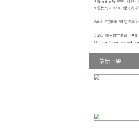
4 香港交易所 1000+ 
5 理想汽車 1000+ 理
#黃金 #電動車 #理想汽車 
記得訂閱＋㩒埋個鐘仔🔔開啟Yo
FB: https://www.facebook.co
最新上線