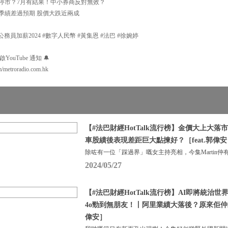
打風不停市？7月有結果！中小券商反對無效？
想汽車季績差過預期 股價大跌近兩成
#公務員加薪2024 #數字人民幣 #黃集恩 #法巴 #徐婉婷
uTube 通知 🔔
m/metroradio.com.hk
【#法巴財經HotTalk流行榜】金價大上大
車股績後表現差距巨大點揀好？［feat.郭偉安
除咗有一位「踩過界」嘅女主持亮相，今集Martin仲
2024/05/27
【#法巴財經HotTalk流行榜】AI即將統治世界？
4o勁到無朋友！丨阿里業績大落後？原來佢仲未有
偉安］