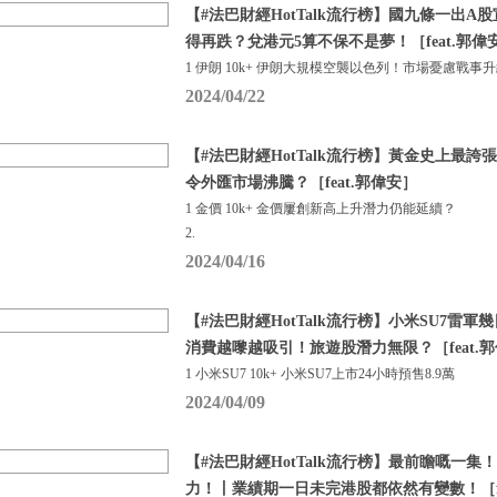
【#法巴財經HotTalk流行榜】國九條一出
得再跌？兌港元5算不保不是夢！［feat.郭偉
1 伊朗 10k+ 伊朗大規模空襲以色列！市場憂慮戰事
2024/04/22
【#法巴財經HotTalk流行榜】黃金史上最誇
令外匯市場沸騰？［feat.郭偉安］
1 金價 10k+ 金價屢創新高上升潛力仍能延續？
2.
2024/04/16
【#法巴財經HotTalk流行榜】小米SU7雷軍
消費越嚟越吸引！旅遊股潛力無限？［feat.
1 小米SU7 10k+ 小米SU7上市24小時預售8.9萬
2024/04/09
【#法巴財經HotTalk流行榜】最前瞻嘅一
力！丨業績期一日未完港股都依然有變數！［fe