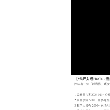
【#法巴財經HotTa
除咗有一位「踩過界」嘅女主
1 公務員加薪2024 10k
2 黃金價格 5000+ 金價
3 數字人民幣 2000+ 