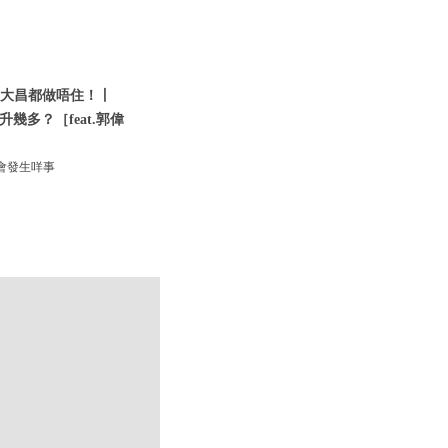
難連大昌都做唔住！丨
升幾多？［feat.郭偉
會發生咩事