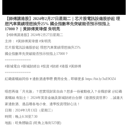
【師傅講港股】2024年2月27日星期二｜芯片股電訊設備股炒起 理
想汽車業績理想抽升25% 國企指數率先突破能否預示恒指上
17000？｜黃師傅黃瑋傑 朱明亮
【#師傅講港股】2024年2月27日星期二
主持： #黃師傅黃瑋傑 #朱明亮
芯片股電訊設備股炒起 理想汽車業績理想抽升25%
國企指數率先突破能否預示恒指上17000？
=============
#新城電台 #新城財經台 #投資 #財經 #港股 #黃師傅
=============
紅磡索螺絲同你🍷邊飲酒邊學嘢 費用全免，即睇更多 https://bit.ly/3uE9OZ4
唔想再做「月光族」？想實現財富自由？想多一份被動收入？全職炒家 @紅磡
索螺絲 有貼士！ 2024年英皇金融及新城財經台合辦《遊酒投資世界》，誠邀大
家邊飲酒、邊品嚐各地小食、邊學投資理財心法！
日期：2024年3月13日（星期三）
時間：晚上6:30至7:30
地點：旺角體驗店 (旺角上海街525號)