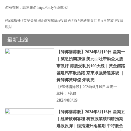
名額有限，請速報名 https://bit.ly/3uE9OZ4
#新城廣播 #英皇金融 #紅磡索螺絲 #投資 #品酒 #遊酒投資世界 #月光族 #投資
理財
最新上線
【師傅講港股】2024年8月19日 星期一
｜減息預期加強 美元回吐帶動亞太股
市做好 港股受制於100天線｜黃金鐵路
基建汽車股活躍 京東系強勢追落後 ｜
黃師傅黃瑋傑 朱明亮
【#師傅講港股】2024年8月19日 星期一
主持： #黃師
2024/08/19
【師傅講港股】2024年8月16日 星期五
｜經濟疲弱靠穩 科技股業績稍勝預期
港股反彈｜恒指連升兩星期 中特股金