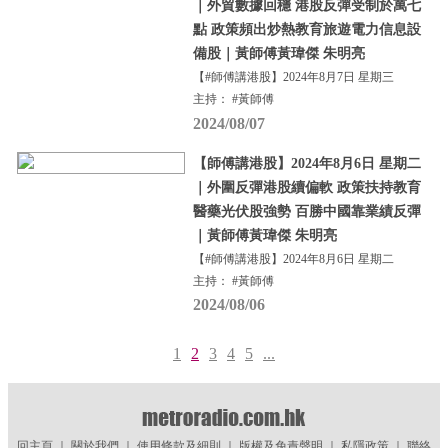
｜外貿數據回穩 港股反彈受制於萬七
點 政策頻出炒熱教育旅遊電力信息設
備股｜黃師傅黃瑋傑 朱明亮
【#師傅講港股】2024年8月7日 星期三
主持： #黃師傅
2024/08/07
【師傅講港股】2024年8月6日 星期二
｜外圍反彈港股續偏軟 政策扶持教育
醫藥光伏股強勢 百勝中國靠業績反彈
｜黃師傅黃瑋傑 朱明亮
【#師傅講港股】2024年8月6日 星期二
主持： #黃師傅
2024/08/06
1
2
3
4
5
...
回主頁
｜
關於我們
｜
使用條款及細則
｜
版權及免責聲明
｜
私隱政策
｜
聯絡