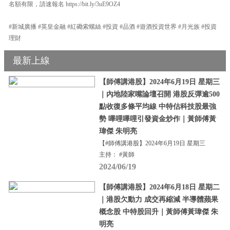
名額有限，請速報名 https://bit.ly/3uE9OZ4
#新城廣播 #英皇金融 #紅磡索螺絲 #投資 #品酒 #遊酒投資世界 #月光族 #投資
理財
最新上線
【師傅講港股】2024年6月19日 星期三
｜內地陸家嘴論壇召開 港股反彈逾500
點收復多條平均線 中特估科技股最強
勢 嗶哩嗶哩引發資金炒作｜黃師傅黃
瑋傑 朱明亮
【#師傅講港股】2024年6月19日 星期三
主持： #黃師
2024/06/19
【師傅講港股】2024年6月18日 星期二
｜港股欠動力 成交再縮減 半導體蘋果
概念股 中特股回升｜黃師傅黃瑋傑 朱
明亮