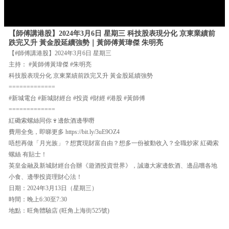
【師傅講港股】2024年3月6日 星期三 科技股表現分化 京東業績前
跌完又升 黃金股延續強勢｜黃師傅黃瑋傑 朱明亮
【#師傅講港股】2024年3月6日 星期三
主持： #黃師傅黃瑋傑 #朱明亮
科技股表現分化 京東業績前跌完又升 黃金股延續強勢
=============
#新城電台 #新城財經台 #投資 #財經 #港股 #黃師傅
=============
紅磡索螺絲同你🍷邊飲酒邊學嘢
費用全免，即睇更多 https://bit.ly/3uE9OZ4
唔想再做「月光族」？想實現財富自由？想多一份被動收入？全職炒家 紅磡索
螺絲 有貼士！
英皇金融及新城財經台合辦《遊酒投資世界》，誠邀大家邊飲酒、邊品嚐各地
小食、邊學投資理財心法！
日期：2024年3月13日（星期三）
時間：晚上6:30至7:30
地點：旺角體驗店 (旺角上海街525號)