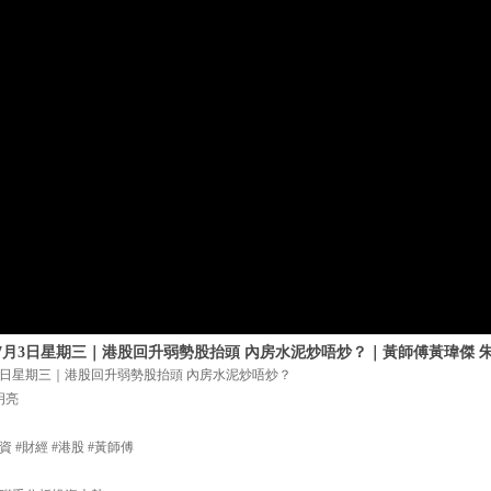
年7月3日星期三｜港股回升弱勢股抬頭 內房水泥炒唔炒？｜黃師傅黃瑋傑 
月3日星期三｜港股回升弱勢股抬頭 內房水泥炒唔炒？
明亮
資 #財經 #港股 #黃師傅