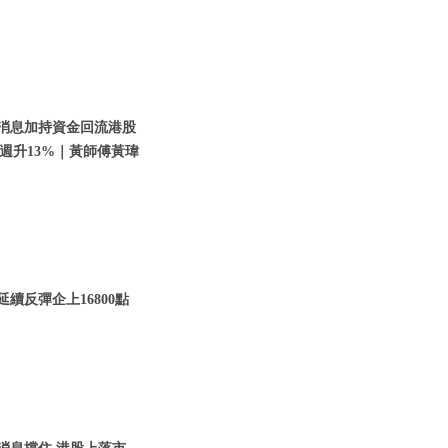
利好消息加持資金回流港股
週升13%｜黃師傅黃瑋
延續反彈企上16800點