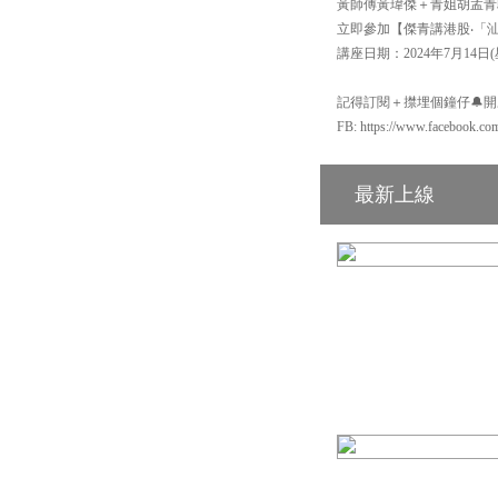
黃師傅黃瑋傑＋青姐胡孟青
立即參加【傑青講港股‧「汕」發「頭」
講座日期：2024年7月14日(
記得訂閱＋㩒埋個鐘仔🔔開啟Yo
FB: https://www.facebook.co
最新上線