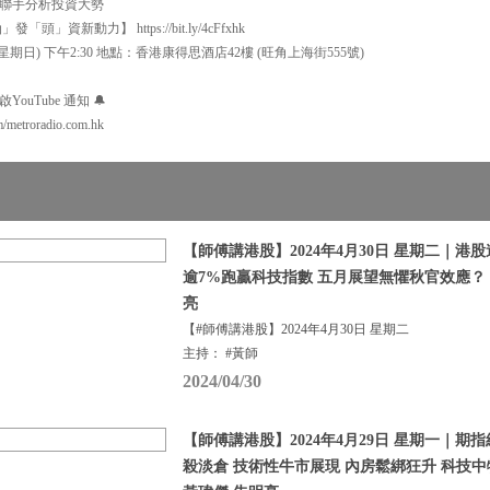
聯手分析投資大勢
資新動力】 https://bit.ly/4cFfxhk
星期日) 下午2:30 地點：香港康得思酒店42樓 (旺角上海街555號)
uTube 通知 🔔
m/metroradio.com.hk
【師傅講港股】2024年4月30日 星期二｜港
逾7%跑贏科技指數 五月展望無懼秋官效應？
亮
【#師傅講港股】2024年4月30日 星期二
主持： #黃師
2024/04/30
【師傅講港股】2024年4月29日 星期一｜
殺淡倉 技術性牛市展現 內房鬆綁狂升 科技