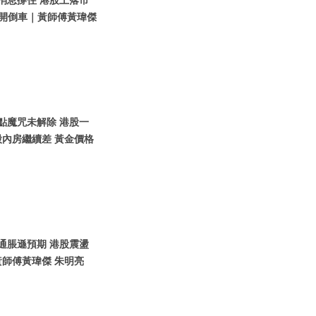
好消息撐住 港股上落市
車開倒車｜黃師傅黃瑋傑
七點魔咒未解除 港股一
內房繼續差 黃金價格
美通脹遜預期 港股震盪
師傅黃瑋傑 朱明亮