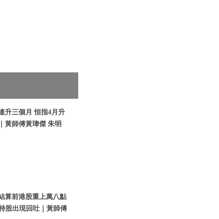
股連升三個月 恒指4月升
｜黃師傅黃瑋傑 朱明
期指結算前港股重上萬八點
中特股出現回吐｜黃師傅