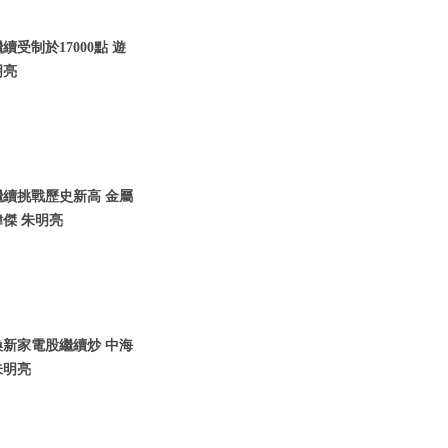
續受制於17000點 遊
明亮
繼續挑戰歷史新高 金屬
傑 朱明亮
換新家電股繼續炒 中海
朱明亮