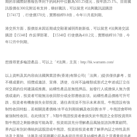
期的非國際財務報告準則下的純利中位數為503.25億元，按年跌25.1%。目前騰
訊股價在300元附近有支持，睇好騰訊，可以留意 #法興騰訊認購證
【17417】，行使價370元，實際槓桿9.8倍，今年11月底到期。
港交所方面，股價並未因近期成交顯著減弱而創新低，可以留意 #法興港交認
購證【15348】作反彈部署。【15348】行使價為410.2元，實際槓桿10.7倍，今
年12月中到期。
想搜尋更多輪證產品，可以上「#法興」主頁：http://hk.warrants.com/
以上資料及其內容由法國興業證券(香港)有限公司(「法興」)提供僅供參考，並
不構成要約、招攬或邀請、宣傳、誘使、任何不論種類或形式之申述或訂立任
何交易的任何建議或推薦。結構性產品並無抵押品。如發行人或擔保人無力償
債或違約，投資者可能無法收回部分或全部應收款項。結構性產品價格可升可
跌，投資者有機會損失全部投資。過往表現並不預示未來表現。牛熊證設有強
制性收回特點，若相關資產價格/水平在到期前觸及收回價/水平，牛熊證會即時
被強制性收回。在此情況下，N類牛熊證投資者會損失於牛熊證之全部投資而R
類牛熊證之剩餘價值可能為零。投資前請充分理解產品風險並諮詢專業顧問。
界內証有別於傳統的認股證或牛熊證。投資前投資者應了解界內証之特性及所
涉及之風險。法興及/或其聯屬公司為本節目所提及結構性產品之流通量提供者