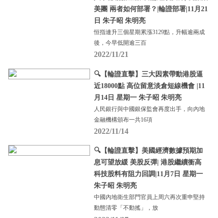
美團 兩者如何部署？|輪證部署|11月21
日 朱子昭 朱明亮
恒指連升三個星期累漲3129點，升幅逾兩成
後，今早低開逾三百
2022/11/21
🔍【輪證直擊】三大因素帶動港股逼
近18000點 高位留意淡倉短線機會 |11
月14日 星期一 朱子昭 朱明亮
人民銀行與中國銀保監會再度出手，向內地
金融機構頒布一共16項
2022/11/14
🔍【輪證直擊】美國經濟數據預期加
息可望放緩 美股反彈| 港股繼續衝高
科技股料有阻力回調|11月7日 星期一
朱子昭 朱明亮
中國內地衛生部門官員上周六再次重申堅持
動態清零「不動搖」，放