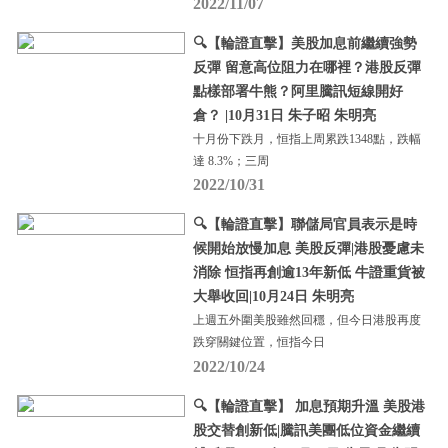
2022/11/07
🔍【輪證直擊】美股加息前繼續強勢
反彈 留意高位阻力在哪裡？港股反彈
點樣部署牛熊？阿里騰訊短線開好
倉？ |10月31日 朱子昭 朱明亮
十月份下跌月，恒指上周累跌1348點，跌幅
達 8.3%；三周
2022/10/31
🔍【輪證直擊】聯儲局官員表示是時
候開始放慢加息 美股反彈|港股憂慮未
消除 恒指再創逾13年新低 牛證重貨被
大舉收回|10月24日 朱明亮
上週五外圍美股雖然回穩，但今日港股再度
跌穿關鍵位置，恒指今日
2022/10/24
🔍【輪證直擊】 加息預期升溫 美股港
股交替創新低|騰訊美團低位資金繼續