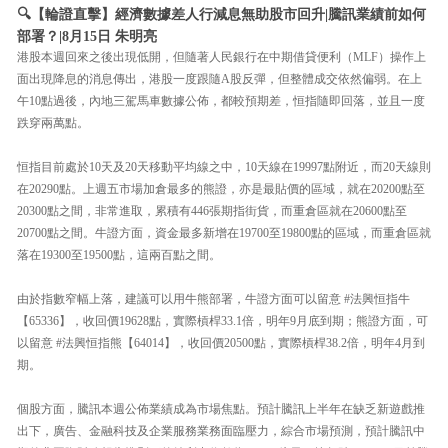
🔍【輪證直擊】經濟數據差人行減息無助股市回升|騰訊業績前如何
部署？|8月15日 朱明亮
港股本週回來之後出現低開，但隨著人民銀行在中期借貸便利（MLF）操作上
面出現降息的消息傳出，港股一度跟隨A股反彈，但整體成交依然偏弱。在上
午10點過後，內地三駕馬車數據公佈，都較預期差，恒指隨即回落，並且一度
跌穿兩萬點。
恒指目前處於10天及20天移動平均線之中，10天線在19997點附近，而20天線則
在20290點。上週五市場加倉最多的熊證，亦是最貼價的區域，就在20200點至
20300點之間，非常進取，累積有446張期指街貨，而重倉區就在20600點至
20700點之間。牛證方面，資金最多新增在19700至19800點的區域，而重倉區就
落在19300至19500點，這兩百點之間。
由於指數窄幅上落，建議可以用牛熊部署，牛證方面可以留意 #法興恒指牛
【65336】，收回價19628點，實際槓桿33.1倍，明年9月底到期；熊證方面，可
以留意 #法興恒指熊【64014】，收回價20500點，實際槓桿38.2倍，明年4月到
期。
個股方面，騰訊本週公佈業績成為市場焦點。預計騰訊上半年在缺乏新遊戲推
出下，廣告、金融科技及企業服務業務面臨壓力，綜合市場預測，預計騰訊中