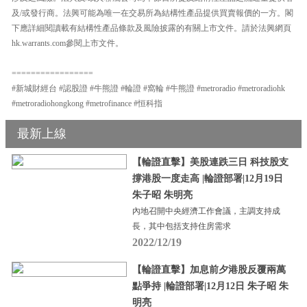
及/或發行商。法興可能為唯一在交易所為結構性產品提供買賣報價的一方。閣
下應詳細閱讀載有結構性產品條款及風險披露的有關上市文件。請於法興網頁
hk.warrants.com參閱上市文件。
=================
#新城財經台 #認股證 #牛熊證 #輪證 #窩輪 #牛熊證 #metroradio #metroradiohk
#metroradiohongkong #metrofinance #恒科指
最新上線
【輪證直擊】美股連跌三日 科技股支
撐港股一度走高 |輪證部署|12月19日
朱子昭 朱明亮
內地召開中央經濟工作會議，主調支持成
長，其中包括支持住房需求
2022/12/19
【輪證直擊】加息前夕港股反覆兩萬
點爭持 |輪證部署|12月12日 朱子昭 朱
明亮