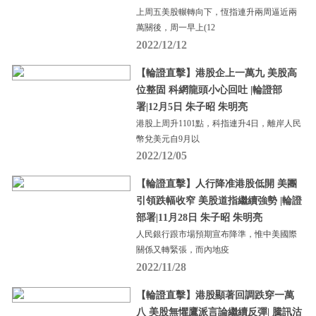
上周五美股輾轉向下，恆指連升兩周逼近兩
萬關後，周一早上(12
2022/12/12
【輪證直擊】港股企上一萬九 美股高
位整固 科網龍頭小心回吐 |輪證部
署|12月5日 朱子昭 朱明亮
港股上周升1101點，科指連升4日，離岸人民
幣兌美元自9月以
2022/12/05
【輪證直擊】人行降准港股低開 美團
引領跌幅收窄 美股道指繼續強勢 |輪證
部署|11月28日 朱子昭 朱明亮
人民銀行跟市場預期宣布降準，惟中美國際
關係又轉緊張，而內地疫
2022/11/28
【輪證直擊】港股顯著回調跌穿一萬
八 美股無懼鷹派言論繼續反彈| 騰訊沽