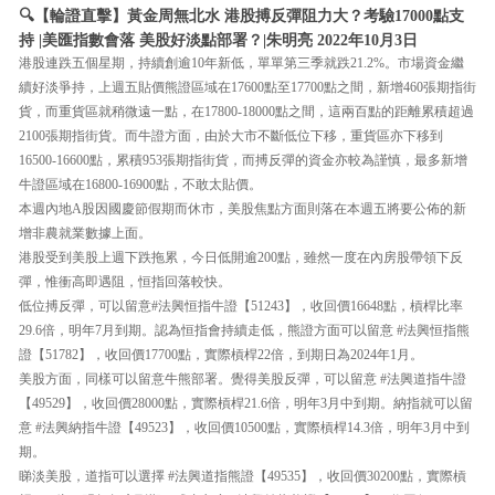
🔍【輪證直擊】黃金周無北水 港股搏反彈阻力大？考驗17000點支
持 |美匯指數會落 美股好淡點部署？|朱明亮 2022年10月3日
港股連跌五個星期，持續創逾10年新低，單單第三季就跌21.2%。市場資金繼
續好淡爭持，上週五貼價熊證區域在17600點至17700點之間，新增460張期指街
貨，而重貨區就稍微遠一點，在17800-18000點之間，這兩百點的距離累積超過
2100張期指街貨。而牛證方面，由於大市不斷低位下移，重貨區亦下移到
16500-16600點，累積953張期指街貨，而搏反彈的資金亦較為謹慎，最多新增
牛證區域在16800-16900點，不敢太貼價。
本週內地A股因國慶節假期而休市，美股焦點方面則落在本週五將要公佈的新
增非農就業數據上面。
港股受到美股上週下跌拖累，今日低開逾200點，雖然一度在內房股帶領下反
彈，惟衝高即遇阻，恒指回落較快。
低位搏反彈，可以留意#法興恒指牛證【51243】，收回價16648點，槓桿比率
29.6倍，明年7月到期。認為恒指會持續走低，熊證方面可以留意 #法興恒指熊
證【51782】，收回價17700點，實際槓桿22倍，到期日為2024年1月。
美股方面，同樣可以留意牛熊部署。覺得美股反彈，可以留意 #法興道指牛證
【49529】，收回價28000點，實際槓桿21.6倍，明年3月中到期。納指就可以留
意 #法興納指牛證【49523】，收回價10500點，實際槓桿14.3倍，明年3月中到
期。
睇淡美股，道指可以選擇 #法興道指熊證【49535】，收回價30200點，實際槓