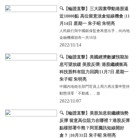
🔍【輪證直擊】三大因素帶動港股逼
近18000點 高位留意淡倉短線機會 |11
月14日 星期一 朱子昭 朱明亮
人民銀行與中國銀保監會再度出手，向內地
金融機構頒布一共16項
2022/11/14
🔍【輪證直擊】美國經濟數據預期加
息可望放緩 美股反彈| 港股繼續衝高
科技股料有阻力回調|11月7日 星期一
朱子昭 朱明亮
中國內地衛生部門官員上周六再次重申堅持
動態清零「不動搖」，放
2022/11/07
🔍【輪證直擊】美股加息前繼續強勢
反彈 留意高位阻力在哪裡？港股反彈
點樣部署牛熊？阿里騰訊短線開好
倉？ |10月31日 朱子昭 朱明亮