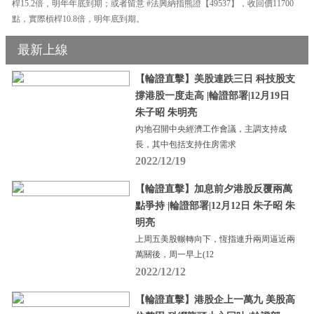
桿15.2倍，明年年底到期；或者留意 #法興納指熊證【49537】，收回價11700
點，實際槓桿10.8倍，明年底到期。
最新上線
【輪證直擊】美股連跌三日 科技股支
撐港股一度走高 |輪證部署|12月19日
朱子昭 朱明亮
內地召開中央經濟工作會議，主調支持成
長，其中包括支持住房需求
2022/12/19
【輪證直擊】加息前夕港股反覆兩萬
點爭持 |輪證部署|12月12日 朱子昭 朱
明亮
上周五美股輾轉向下，恆指連升兩周逼近兩
萬關後，周一早上(12
2022/12/12
【輪證直擊】港股企上一萬九 美股高