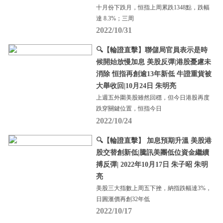
十月份下跌月，恒指上周累跌1348點，跌幅
達 8.3%；三周
2022/10/31
🔍【輪證直擊】聯儲局官員表示是時
候開始放慢加息 美股反彈|港股憂慮未
消除 恒指再創逾13年新低 牛證重貨被
大舉收回|10月24日 朱明亮
上週五外圍美股雖然回穩，但今日港股再度
跌穿關鍵位置，恒指今日
2022/10/24
🔍【輪證直擊】 加息預期升溫 美股港
股交替創新低|騰訊美團低位資金繼續
搏反彈| 2022年10月17日 朱子昭 朱明
亮
美股三大指數上周五下挫，納指跌幅達3%，
日圓滙價再創32年低
2022/10/17