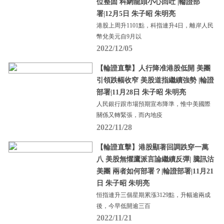
位整固 科網龍頭小心回吐 |輪證部
署|12月5日 朱子昭 朱明亮
港股上周升1101點，科指連升4日，離岸人民
幣兌美元自9月以
2022/12/05
【輪證直擊】人行降准港股低開 美團
引領跌幅收窄 美股道指繼續強勢 |輪證
部署|11月28日 朱子昭 朱明亮
人民銀行跟市場預期宣布降準，惟中美國際
關係又轉緊張，而內地疫
2022/11/28
【輪證直擊】港股顯著回調跌穿一萬
八 美股無懼鷹派言論繼續反彈| 騰訊沽
美團 兩者如何部署？|輪證部署|11月21
日 朱子昭 朱明亮
恒指連升三個星期累漲3129點，升幅逾兩成
後，今早低開逾三百
2022/11/21