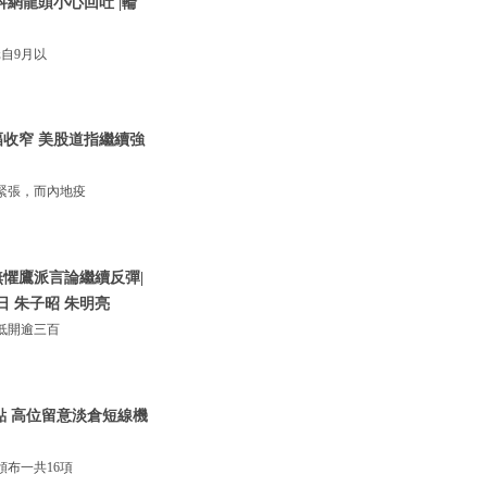
網龍頭小心回吐 |輪
自9月以
收窄 美股道指繼續強
緊張，而內地疫
懼鷹派言論繼續反彈|
日 朱子昭 朱明亮
低開逾三百
0點 高位留意淡倉短線機
布一共16項