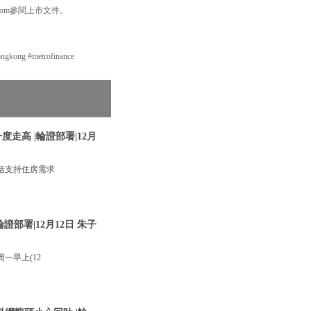
com參閱上市文件。
ng #metrofinance
走高 |輪證部署|12月
括支持住房需求
部署|12月12日 朱子
一早上(12