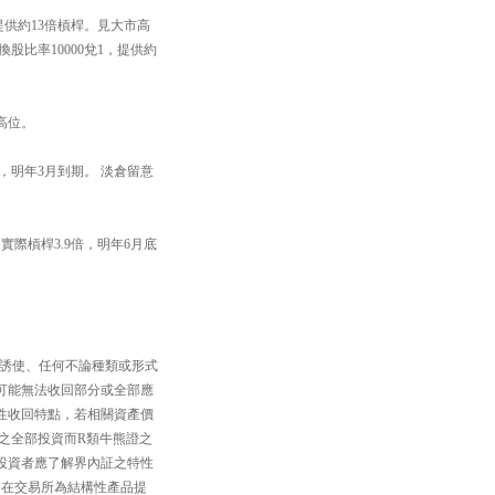
，提供約13倍槓桿。見大市高
股比率10000兌1，提供約
高位。
倍，明年3月到期。 淡倉留意
實際槓桿3.9倍，明年6月底
、誘使、任何不論種類或形式
可能無法收回部分或全部應
性收回特點，若相關資產價
之全部投資而R類牛熊證之
投資者應了解界內証之特性
一在交易所為結構性產品提