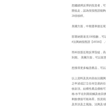
想繼續搏反彈的投資者，可留意
開低走，認為恆指熊證能夠短線
28倍槓桿。
美國方面，中期選舉接近尾
部署納斯達克100指數，可以
#法興納指熊證【49506】
而科技股近期反彈迅猛，高位
到期。 美團方面，可以留意 
想搜尋更多輪證產品，可以上「#法興
以上資料及其內容由法國興
之申述或訂立任何交易的任
收款項。結構性產品價格可
格/水平在到期前觸及收回
剩餘價值可能為零。投資前
及所涉及之風險。法興及/