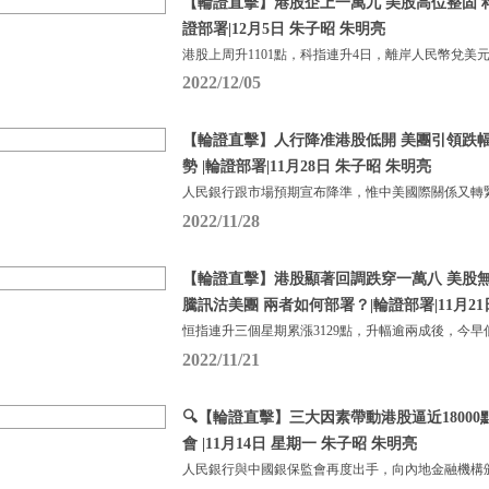
【輪證直擊】港股企上一萬九 美股高位整固 科
證部署|12月5日 朱子昭 朱明亮
港股上周升1101點，科指連升4日，離岸人民幣兌美元
2022/12/05
【輪證直擊】人行降准港股低開 美團引領跌幅
勢 |輪證部署|11月28日 朱子昭 朱明亮
人民銀行跟市場預期宣布降準，惟中美國際關係又轉
2022/11/28
【輪證直擊】港股顯著回調跌穿一萬八 美股無
騰訊沽美團 兩者如何部署？|輪證部署|11月21
恒指連升三個星期累漲3129點，升幅逾兩成後，今早
2022/11/21
🔍【輪證直擊】三大因素帶動港股逼近1800
會 |11月14日 星期一 朱子昭 朱明亮
人民銀行與中國銀保監會再度出手，向內地金融機構頒