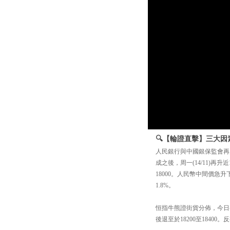
🔍【輪證直擊】三大因素
人民銀行與中國銀保監會再
成之後，周一(14/11)再
18000。人民幣中間價急
1.8%。
恒指牛熊證街貨分佈，今日再
後退至於18200至1840