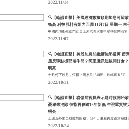
2022/11/14
🔍【輪證直擊】美國經濟數據預期加息可望放緩
衝高 科技股料有阻力回調|11月7日 星期一 朱
中國內地衛生部門官員上周六再次重申堅持動態清零
2022/11/07
🔍【輪證直擊】美股加息前繼續強勢反彈 留
股反彈點樣部署牛熊？阿里騰訊短線開好倉？ |1
明亮
十月份下跌月，恒指上周累跌1348點，跌幅達 8.3%
2022/10/31
🔍【輪證直擊】聯儲局官員表示是時候開始放
憂慮未消除 恒指再創逾13年新低 牛證重貨被大舉
明亮
上週五外圍美股雖然回穩，但今日港股再度跌穿關鍵
2022/10/24