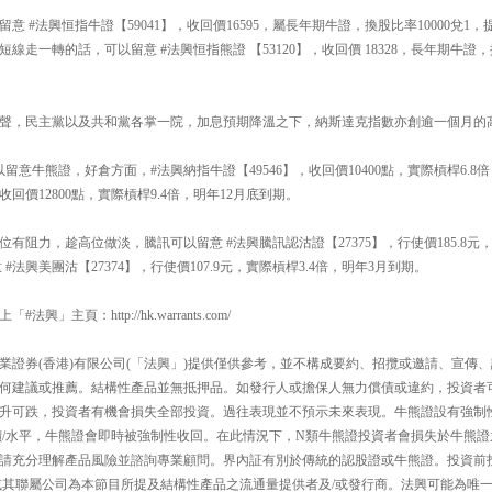
 #法興恒指牛證【59041】，收回價16595，屬長年期牛證，換股比率10000兌1
走一轉的話，可以留意 #法興恒指熊證 【53120】，收回價 18328，長年期牛證，換
聲，民主黨以及共和黨各掌一院，加息預期降溫之下，納斯達克指數亦創逾一個月的
留意牛熊證，好倉方面，#法興納指牛證【49546】，收回價10400點，實際槓桿6.8
，收回價12800點，實際槓桿9.4倍，明年12月底到期。
有阻力，趁高位做淡，騰訊可以留意 #法興騰訊認沽證【27375】，行使價185.8元，
#法興美團沽【27374】，行使價107.9元，實際槓桿3.4倍，明年3月到期。
」主頁：http://hk.warrants.com/
業證券(香港)有限公司(「法興」)提供僅供參考，並不構成要約、招攬或邀請、宣傳
何建議或推薦。結構性產品並無抵押品。如發行人或擔保人無力償債或違約，投資者
升可跌，投資者有機會損失全部投資。過往表現並不預示未來表現。牛熊證設有強制
價/水平，牛熊證會即時被強制性收回。在此情況下，N類牛熊證投資者會損失於牛熊證
請充分理解產品風險並諮詢專業顧問。界內証有別於傳統的認股證或牛熊證。投資前
或其聯屬公司為本節目所提及結構性產品之流通量提供者及/或發行商。法興可能為唯