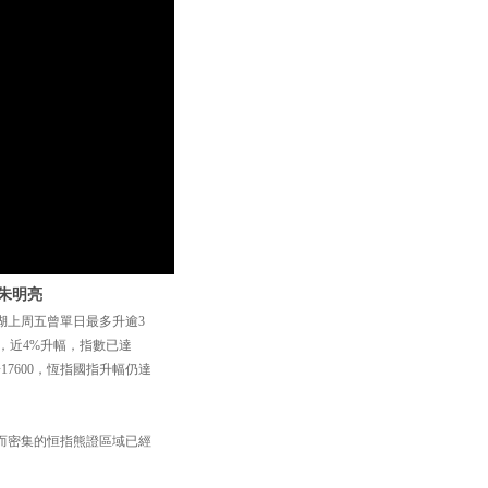
 朱明亮
湖上周五曾單日最多升逾3
3點，近4%升幅，指數已達
7600，恆指國指升幅仍達
存而密集的恒指熊證區域已經