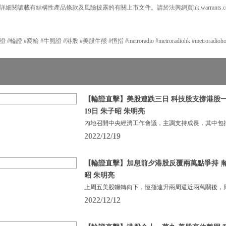
細閱讀載有結構性產品條款及風險披露的有關上市文件。請於法興網頁hk.warrants.
#窩輪 #牛熊證 #港股 #美股牛熊 #恒指 #metroradio #metroradiohk #metroradiohongko
【輪證直擊】美股連跌三日 科技股支撐港股一度
19日 朱子昭 朱明亮
內地召開中央經濟工作會議，主調支持成長，其中包
2022/12/19
【輪證直擊】加息前夕港股反覆兩萬點爭持 |輪證
昭 朱明亮
上周五美股輾轉向下，恆指連升兩周逼近兩萬關後，周
2022/12/12