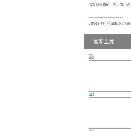
供買賣報價的一方。閣下應詳
=================
#新城財經台 #認股證 #牛熊證 #輪證 
最新上線