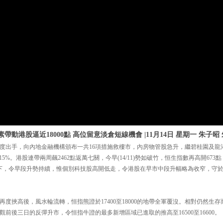
帶動港股逼近18000點 高位留意淡倉短線機會 |11月14日 星期一 朱子昭
度出手，向內地金融機構頒布一共16項措施救樓市，內房物管股急升，繼碧桂園及龍
升近15%。港股連帶兩周飆2462點返萬七關，今早(14/11)勢如破竹，恒生指數再高開67
升下，令早段升勢持續，惟個別科技股高開低走，令港股在早市中段升幅略為收窄，守於1
度挾高後，風水輪流轉，恒指熊證於17400至18000的地帶全軍覆沒。相對仍然生
0。反觀前後三日的反彈升市，令恒指牛證的最多新增區域已進取的推高至16500至16600。