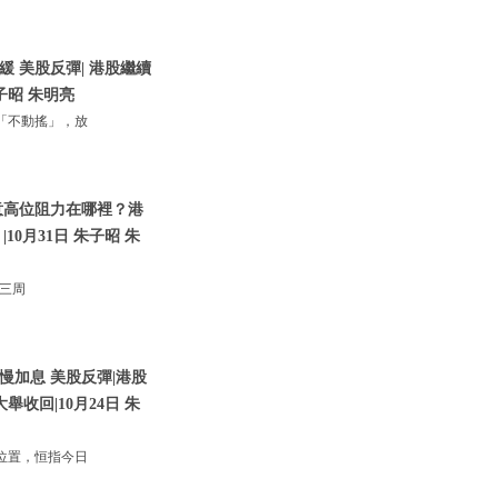
 美股反彈| 港股繼續
子昭 朱明亮
「不動搖」，放
意高位阻力在哪裡？港
0月31日 朱子昭 朱
；三周
慢加息 美股反彈|港股
收回|10月24日 朱
位置，恒指今日