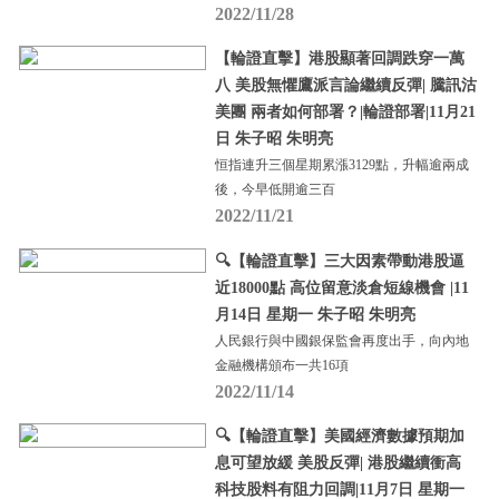
2022/11/28
【輪證直擊】港股顯著回調跌穿一萬
八 美股無懼鷹派言論繼續反彈| 騰訊沽
美團 兩者如何部署？|輪證部署|11月21
日 朱子昭 朱明亮
恒指連升三個星期累漲3129點，升幅逾兩成
後，今早低開逾三百
2022/11/21
🔍【輪證直擊】三大因素帶動港股逼
近18000點 高位留意淡倉短線機會 |11
月14日 星期一 朱子昭 朱明亮
人民銀行與中國銀保監會再度出手，向內地
金融機構頒布一共16項
2022/11/14
🔍【輪證直擊】美國經濟數據預期加
息可望放緩 美股反彈| 港股繼續衝高
科技股料有阻力回調|11月7日 星期一