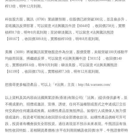
桿13倍，明年12月到期。
科技股方面，騰訊（0700）業績勝預期，但股價已經突破300元，並且偷步升，
若吼騰訊反彈部署，可以留意 #法興騰訊牛證【60449】，收回價258元，實際
槓桿8.7倍，明年8月底到期；至於睇淡騰訊，可以留意 #法興騰訊熊證
【69167】，收回價309.8元，實際槓桿10倍，明年8月底到期。
美團（3690）將被騰訊當實物股息作為分派，股價受壓，未能突破100天移動平
均線而回落。搏繼續反彈，可以留意 #法興美團牛證【59315】，收回價140
元，實際槓桿8.6倍，明年9月到期；睇淡美股，可以留意 #法興美團熊證
【61199】，收回價170元，實際槓桿7.3倍，明年12月底到期。
想搜尋更多輪證產品，可以上「#法興」主頁：http://hk.warrants.com/
以上資料及其內容由法國興業證券(香港)有限公司(「法興」)提供僅供參考，並
不構成要約、招攬或邀請、宣傳、誘使、任何不論種類或形式之申述或訂立任
何交易的任何建議或推薦。結構性產品並無抵押品。如發行人或擔保人無力償
債或違約，投資者可能無法收回部分或全部應收款項。結構性產品價格可升可
跌，投資者有機會損失全部投資。過往表現並不預示未來表現。牛熊證設有強
制性收回特點，若相關資產價格/水平在到期前觸及收回價/水平，牛熊證會即時