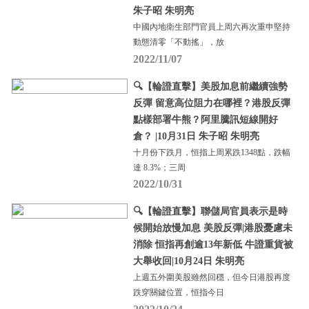
朱子昭 朱明亮
中國內地衛生部門官員上周六再次重申堅持
動態清零「不動搖」，放
2022/11/07
🔍【輪證直擊】美股加息前繼續強勢
反彈 留意高位阻力在哪裡？港股反彈
點樣部署牛熊？阿里騰訊短線開好
倉？ |10月31日 朱子昭 朱明亮
十月份下跌月，恒指上周累跌1348點，跌幅
達 8.3%；三周
2022/10/31
🔍【輪證直擊】聯儲局官員表示是時
候開始放慢加息 美股反彈|港股憂慮未
消除 恒指再創逾13年新低 牛證重貨被
大舉收回|10月24日 朱明亮
上週五外圍美股雖然回穩，但今日港股再度
跌穿關鍵位置，恒指今日