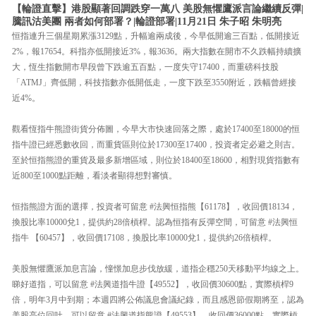
【輪證直擊】港股顯著回調跌穿一萬八 美股無懼鷹派言論繼續反彈|
騰訊沽美團 兩者如何部署？|輪證部署|11月21日 朱子昭 朱明亮
恒指連升三個星期累漲3129點，升幅逾兩成後，今早低開逾三百點，低開接近
2%，報17654。科指亦低開接近3%，報3636。兩大指數在開市不久跌幅持續擴
大，恆生指數開市早段曾下跌逾五百點，一度失守17400，而重磅科技股
「ATMJ」齊低開，科技指數亦低開低走，一度下跌至3550附近，跌幅曾經接
近4%。
觀看恆指牛熊證街貨分佈圖，今早大市快速回落之際，處於17400至18000的恒
指牛證已經悉數收回，而重貨區則位於17300至17400，投資者定必避之則吉。
至於恒指熊證的重貨及最多新增區域，則位於18400至18600，相對現貨指數有
近800至1000點距離，看淡者顯得想對審慎。
恒指熊證方面的選擇，投資者可留意 #法興恒指熊【61178】，收回價18134，
換股比率10000兌1，提供約28倍槓桿。認為恒指有反彈空間，可留意 #法興恒
指牛 【60457】，收回價17108，換股比率10000兌1，提供約26倍槓桿。
美股無懼鷹派加息言論，憧憬加息步伐放緩，道指企穩250天移動平均線之上。
睇好道指，可以留意 #法興道指牛證【49552】，收回價30600點，實際槓桿9
倍，明年3月中到期；本週四將公佈議息會議紀錄，而且感恩節假期將至，認為
美股高位回吐，可以留意 #法興道指熊證【49553】，收回價36000點，實際槓