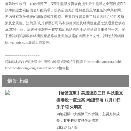
被強制性收回。在此情況下，N類牛熊證投資者會損失於牛熊證之全部投資而R
類牛熊證之剩餘價值可能為零。投資前請充分理解產品風險並諮詢專業顧問。
界內証有別於傳統的認股證或牛熊證。投資前投資者應了解界內証之特性及所
涉及之風險。法興及/或其聯屬公司為本節目所提及結構性產品之流通量提供者
及/或發行商。法興可能為唯一在交易所為結構性產品提供買賣報價的一方。閣
下應詳細閱讀載有結構性產品條款及風險披露的有關上市文件。請於法興網頁
hk.warrants.com參閱上市文件。
=================
#新城財經台 #認股證 #牛熊證 #輪證 #窩輪 #牛熊證 #metroradio #metroradiohk
#metroradiohongkong #metrofinance #恒科指
最新上線
【輪證直擊】美股連跌三日 科技股支
撐港股一度走高 |輪證部署|12月19日
朱子昭 朱明亮
內地召開中央經濟工作會議，主調支持成
長，其中包括支持住房需求
2022/12/19