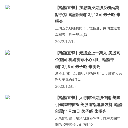
【輪證直擊】加息前夕港股反覆兩萬
點爭持 |輪證部署|12月12日 朱子昭 朱
明亮
上周五美股輾轉向下，恆指連升兩周逼近兩
萬關後，周一早上(12
2022/12/12
【輪證直擊】港股企上一萬九 美股高
位整固 科網龍頭小心回吐 |輪證部
署|12月5日 朱子昭 朱明亮
港股上周升1101點，科指連升4日，離岸人民
幣兌美元自9月以
2022/12/05
【輪證直擊】人行降准港股低開 美團
引領跌幅收窄 美股道指繼續強勢 |輪證
部署|11月28日 朱子昭 朱明亮
人民銀行跟市場預期宣布降準，惟中美國際
關係又轉緊張，而內地疫