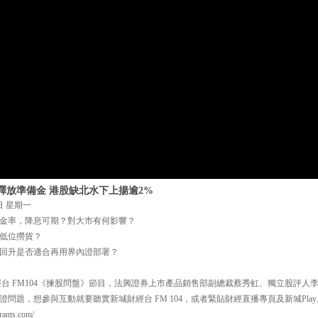
釋放準備金 港股缺北水下上揚逾2%
日 星期一
金率，降息可期？對大市有何影響？
低位撈貨？
回升是否適合再用界內證部署？
城財經台 FM104《揀股問盤》節目，法興證券上市產品銷售部副總裁蔡秀虹、獨立股評
問題，想參與互動就要聽實新城財經台 FM 104，或者緊貼財經直播專頁及新城Play
nts.com/