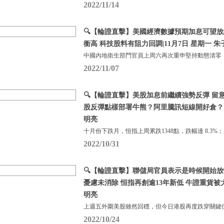
2022/11/14
🔍【輪證直擊】美國經濟數據預期加息可望放緩
衝高 科技股料有阻力回調|11月7日 星期一 朱
中國內地衛生部門官員上周六再次重申堅持動態清零
2022/11/07
🔍【輪證直擊】美股加息前繼續強勢反彈 留
股反彈點樣部署牛熊？阿里騰訊短線開好倉？ |1
明亮
十月份下跌月，恒指上周累跌1348點，跌幅達 8.3%
2022/10/31
🔍【輪證直擊】聯儲局官員表示是時候開始放
憂慮未消除 恒指再創逾13年新低 牛證重貨被大舉
明亮
上週五外圍美股雖然回穩，但今日港股再度跌穿關鍵
2022/10/24