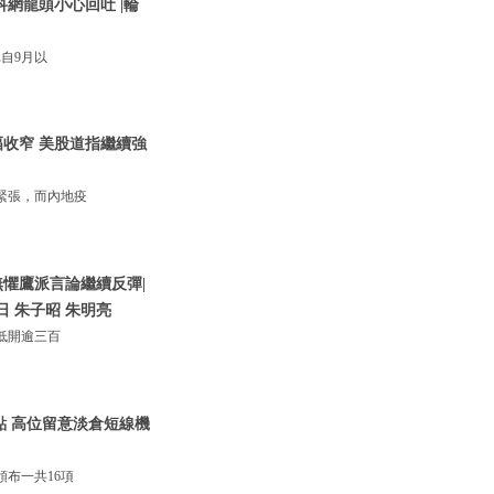
網龍頭小心回吐 |輪
自9月以
收窄 美股道指繼續強
緊張，而內地疫
懼鷹派言論繼續反彈|
日 朱子昭 朱明亮
低開逾三百
0點 高位留意淡倉短線機
布一共16項