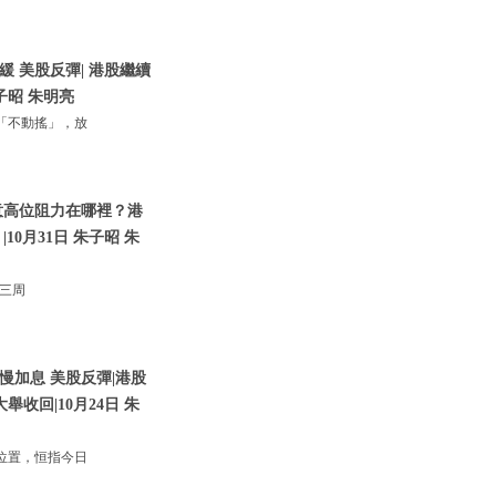
 美股反彈| 港股繼續
子昭 朱明亮
「不動搖」，放
意高位阻力在哪裡？港
0月31日 朱子昭 朱
；三周
慢加息 美股反彈|港股
收回|10月24日 朱
位置，恒指今日