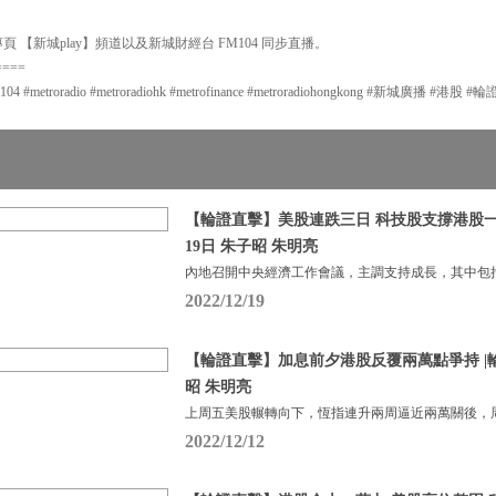
 【新城play】頻道以及新城財經台 FM104 同步直播。
====
metroradio #metroradiohk #metrofinance #metroradiohongkong #新城廣播 #港
【輪證直擊】美股連跌三日 科技股支撐港股一度
19日 朱子昭 朱明亮
內地召開中央經濟工作會議，主調支持成長，其中包
2022/12/19
【輪證直擊】加息前夕港股反覆兩萬點爭持 |輪證
昭 朱明亮
上周五美股輾轉向下，恆指連升兩周逼近兩萬關後，周
2022/12/12