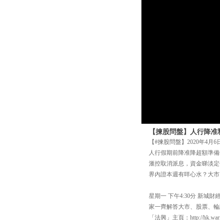
【揀股問盤】人行降准
【#揀股問盤】2020年4月6
人行假期前降准降超額準備
滙控取消派息，資金睇淡定
界內證本週有咩心水？大市
星期一 下午4:30分 新
家一齊解答大市、股票、輪證
「法興」主頁：http://hk.warra