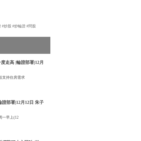
股 #輪證 #炒股 #炒輪證 #問股
走高 |輪證部署|12月
括支持住房需求
部署|12月12日 朱子
一早上(12