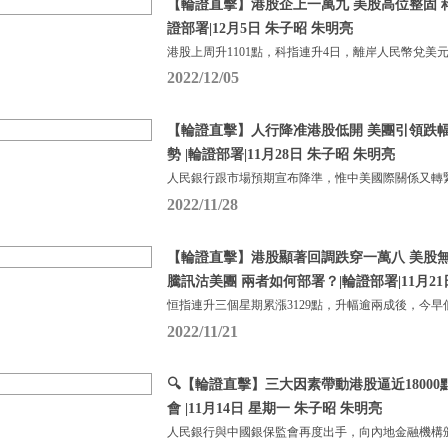
【輪證直擊】港股企上一萬九 美股高位整固 科
證部署|12月5日 朱子昭 朱明亮
港股上周升1101點，科指連升4日，離岸人民幣兌美元
2022/12/05
【輪證直擊】人行降准港股低開 美團引領跌幅
勢 |輪證部署|11月28日 朱子昭 朱明亮
人民銀行跟市場預期宣布降準，惟中美國際關係又轉
2022/11/28
【輪證直擊】港股顯著回調跌穿一萬八 美股無
騰訊沽美團 兩者如何部署？|輪證部署|11月21
恒指連升三個星期累漲3129點，升幅逾兩成後，今早
2022/11/21
🔍【輪證直擊】三大因素帶動港股逼近1800
會 |11月14日 星期一 朱子昭 朱明亮
人民銀行與中國銀保監會再度出手，向內地金融機構頒