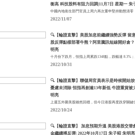
衝高 科技股料有阻力回調|11月7日 星期一 朱
中國內地衛生部門官員上周六再次重申堅持動態清零
2022/11/07
🔍【輪證直擊】美股加息前繼續強勢反彈 留
股反彈點樣部署牛熊？阿里騰訊短線開好倉？ |1
明亮
十月份下跌月，恒指上周累跌1348點，跌幅達 8.3%
2022/10/31
🔍【輪證直擊】聯儲局官員表示是時候開始放
憂慮未消除 恒指再創逾13年新低 牛證重貨被大舉
明亮
上週五外圍美股雖然回穩，但今日港股再度跌穿關鍵
2022/10/24
🔍【輪證直擊】 加息預期升溫 美股港股交替
金繼續搏反彈| 2022年10月17日 朱子昭 朱明亮