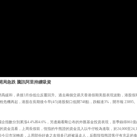
開局急跌 騰訊阿里持續吸資
稍爲緩和，承接3月份低位反覆回升。過去兩個交易天香港假期美股表現波動，港股假期
機再起，港股在長期後今早(4/5)港股裂口低開748點，跌幅達3%，開市報 23895。國
企指數分別累漲4.4%和4.6%，另邊廂看剛公布的外匯基金投資表現，首季錄得861
資金流看，上周長假前，恆指的牛熊證的資金流入以牛仔較為進取，於24,000至24,
,600，但今日市況轉差，上周部份好倉之友很多已經被逼走人，反觀恆指熊證客仔有充足的