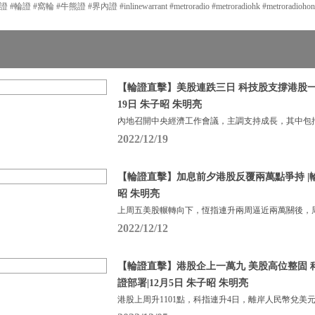
窩輪 #牛熊證 #界內證 #inlinewarrant #metroradio #metroradiohk #metroradiohongko
【輪證直擊】美股連跌三日 科技股支撐港股一度
19日 朱子昭 朱明亮
內地召開中央經濟工作會議，主調支持成長，其中包
2022/12/19
【輪證直擊】加息前夕港股反覆兩萬點爭持 |輪證
昭 朱明亮
上周五美股輾轉向下，恆指連升兩周逼近兩萬關後，周
2022/12/12
【輪證直擊】港股企上一萬九 美股高位整固 科
證部署|12月5日 朱子昭 朱明亮
港股上周升1101點，科指連升4日，離岸人民幣兌美元