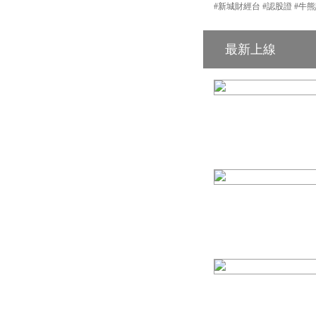
#新城財經台 #認股證 #牛熊證 #輪證 #
最新上線