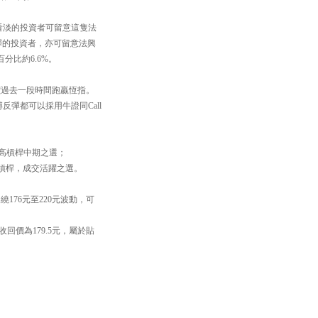
，繼續看淡的投資者可留意這隻法
搏反彈的投資者，亦可留意法興
百分比約6.6%。
價過去一段時間跑贏恆指。
博反彈都可以採用牛證同Call
屬於高槓桿中期之選；
高槓桿，成交活躍之選。
176元至220元波動，可
收回價為179.5元，屬於貼