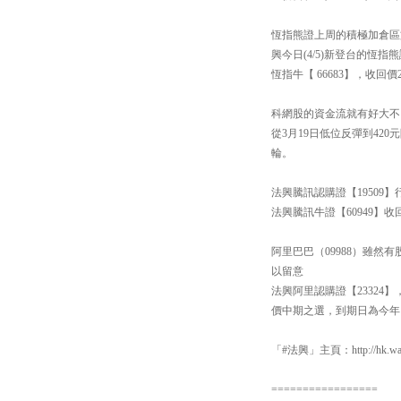
恆指熊證上周的積極加倉區於26
興今日(4/5)新登台的恆指
恆指牛【 66683】，收回
科網股的資金流就有好大不
從3月19日低位反彈到420
輪。
法興騰訊認購證【19509】
法興騰訊牛證【60949】
阿里巴巴（09988）雖然
以留意
法興阿里認購證【23324】
價中期之選，到期日為今年1
「#法興」主頁：http://hk.warr
=================