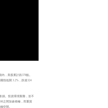
內，美股累計跌378點。
指低開 3.2%，跌達324
億虧損。投資環境艱難，並不
100之間加倉積極，而重貨
食糊空間。