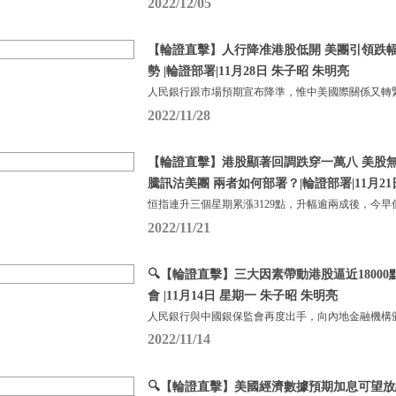
2022/12/05
【輪證直擊】人行降准港股低開 美團引領跌幅
勢 |輪證部署|11月28日 朱子昭 朱明亮
人民銀行跟市場預期宣布降準，惟中美國際關係又轉
2022/11/28
【輪證直擊】港股顯著回調跌穿一萬八 美股無
騰訊沽美團 兩者如何部署？|輪證部署|11月21
恒指連升三個星期累漲3129點，升幅逾兩成後，今早
2022/11/21
🔍【輪證直擊】三大因素帶動港股逼近1800
會 |11月14日 星期一 朱子昭 朱明亮
人民銀行與中國銀保監會再度出手，向內地金融機構頒
2022/11/14
🔍【輪證直擊】美國經濟數據預期加息可望放緩