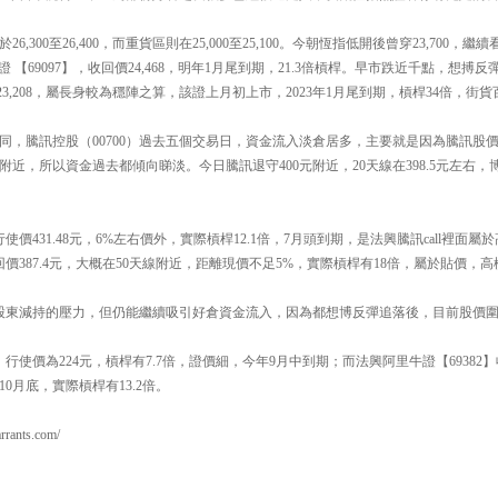
,300至26,400，而重貨區則在25,000至25,100。今朝恆指低開後曾穿23,700
熊證 【69097】，收回價24,468，明年1月尾到期，21.3倍槓桿。早市跌近千點，想
價23,208，屬長身較為穩陣之算，該證上月初上市，2023年1月尾到期，槓桿34倍，街貨
同，騰訊控股（00700）過去五個交易日，資金流入淡倉居多，主要就是因為騰訊股
元附近，所以資金過去都傾向睇淡。今日騰訊退守400元附近，20天線在398.5元左右，
行使價431.48元，6%左右價外，實際槓桿12.1倍，7月頭到期，是法興騰訊call裡面
收回價387.4元，大概在50天線附近，距離現價不足5%，實際槓桿有18倍，屬於貼價，
有股東減持的壓力，但仍能繼續吸引好倉資金流入，因為都想博反彈追落後，目前股價圍繞
，行使價為224元，槓桿有7.7倍，證價細，今年9月中到期；而法興阿里牛證【69382】
0月底，實際槓桿有13.2倍。
ants.com/