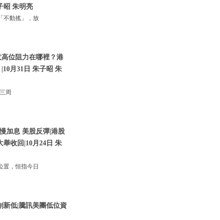
子昭 朱明亮
「不動搖」，放
意高位阻力在哪裡？港
0月31日 朱子昭 朱
；三周
慢加息 美股反彈|港股
收回|10月24日 朱
位置，恒指今日
創新低|騰訊美團低位資