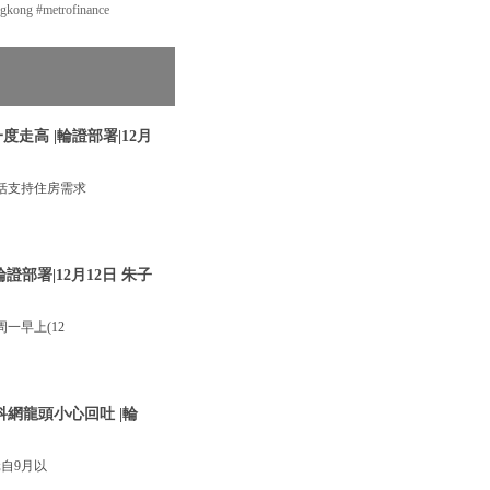
ng #metrofinance
走高 |輪證部署|12月
括支持住房需求
部署|12月12日 朱子
一早上(12
網龍頭小心回吐 |輪
自9月以