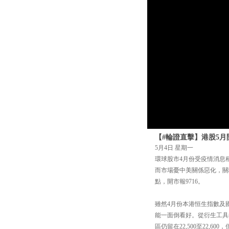
【#輪證直擊】港股5月
5月4日 星期一
環球股市4月份受疫情消息
而市場憂中美關係惡化，關稅危
點，開市報9716。
雖然4月份本港恒生指數及國
能一面倒看好。從衍生工具的
區仍留在22,500至22