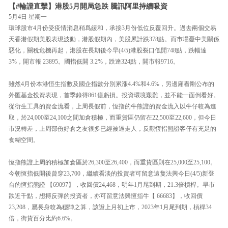
【#輪證直擊】港股5月開局急跌 騰訊阿里持續吸資
5月4日 星期一
環球股市4月份受疫情消息稍爲緩和，承接3月份低位反覆回升。過去兩個交易
天香港假期美股表現波動，港股假期內，美股累計跌378點。而市場憂中美關係
惡化，關稅危機再起，港股在長期後今早(4/5)港股裂口低開748點，跌幅達
3%，開市報 23895。國指低開 3.2%，跌達324點，開市報9716。
雖然4月份本港恒生指數及國企指數分別累漲4.4%和4.6%，另邊廂看剛公布的
外匯基金投資表現，首季錄得861億虧損。投資環境艱難，並不能一面倒看好。
從衍生工具的資金流看，上周長假前，恆指的牛熊證的資金流入以牛仔較為進
取，於24,000至24,100之間加倉積極，而重貨區仍留在22,500至22,600，但今日
市況轉差，上周部份好倉之友很多已經被逼走人，反觀恆指熊證客仔有充足的
食糊空間。
恆指熊證上周的積極加倉區於26,300至26,400，而重貨區則在25,000至25,100。
今朝恆指低開後曾穿23,700，繼續看淡的投資者可留意這隻法興今日(4/5)新登
台的恆指熊證 【69097】，收回價24,468，明年1月尾到期，21.3倍槓桿。早市
跌近千點，想搏反彈的投資者，亦可留意法興恆指牛【 66683】，收回價
23,208，屬長身較為穩陣之算，該證上月初上市，2023年1月尾到期，槓桿34
倍，街貨百分比約6.6%。