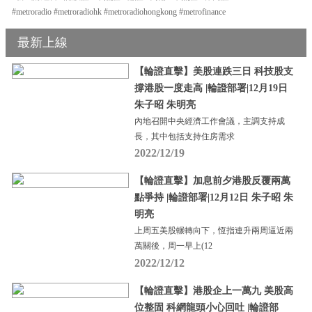
#metroradio #metroradiohk #metroradiohongkong #metrofinance
最新上線
【輪證直擊】美股連跌三日 科技股支
撐港股一度走高 |輪證部署|12月19日
朱子昭 朱明亮
內地召開中央經濟工作會議，主調支持成
長，其中包括支持住房需求
2022/12/19
【輪證直擊】加息前夕港股反覆兩萬
點爭持 |輪證部署|12月12日 朱子昭 朱
明亮
上周五美股輾轉向下，恆指連升兩周逼近兩
萬關後，周一早上(12
2022/12/12
【輪證直擊】港股企上一萬九 美股高
位整固 科網龍頭小心回吐 |輪證部