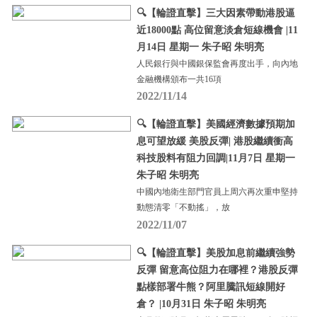
🔍【輪證直擊】三大因素帶動港股逼
近18000點 高位留意淡倉短線機會 |11
月14日 星期一 朱子昭 朱明亮
人民銀行與中國銀保監會再度出手，向內地
金融機構頒布一共16項
2022/11/14
🔍【輪證直擊】美國經濟數據預期加
息可望放緩 美股反彈| 港股繼續衝高
科技股料有阻力回調|11月7日 星期一
朱子昭 朱明亮
中國內地衛生部門官員上周六再次重申堅持
動態清零「不動搖」，放
2022/11/07
🔍【輪證直擊】美股加息前繼續強勢
反彈 留意高位阻力在哪裡？港股反彈
點樣部署牛熊？阿里騰訊短線開好
倉？ |10月31日 朱子昭 朱明亮