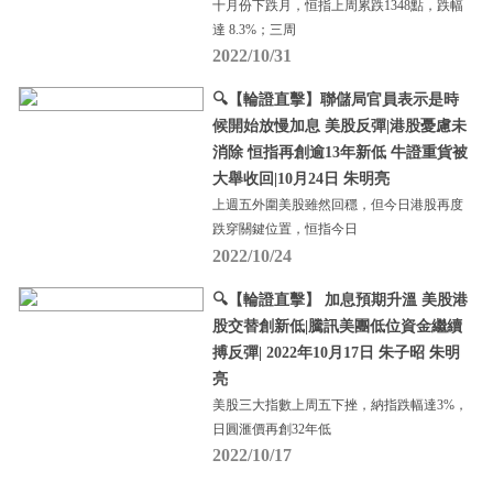
十月份下跌月，恒指上周累跌1348點，跌幅
達 8.3%；三周
2022/10/31
🔍【輪證直擊】聯儲局官員表示是時
候開始放慢加息 美股反彈|港股憂慮未
消除 恒指再創逾13年新低 牛證重貨被
大舉收回|10月24日 朱明亮
上週五外圍美股雖然回穩，但今日港股再度
跌穿關鍵位置，恒指今日
2022/10/24
🔍【輪證直擊】 加息預期升溫 美股港
股交替創新低|騰訊美團低位資金繼續
搏反彈| 2022年10月17日 朱子昭 朱明
亮
美股三大指數上周五下挫，納指跌幅達3%，
日圓滙價再創32年低
2022/10/17