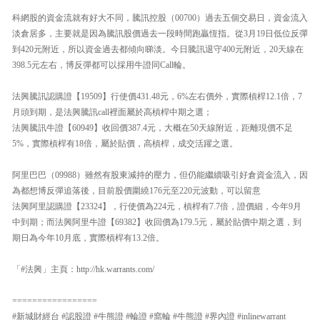
科網股的資金流就有好大不同，騰訊控股（00700）過去五個交易日，資金流入
淡倉居多，主要就是因為騰訊股價過去一段時間跑贏恆指。從3月19日低位反彈
到420元附近，所以資金過去都傾向睇淡。今日騰訊退守400元附近，20天線在
398.5元左右，博反彈都可以採用牛證同Call輪。
法興騰訊認購證【19509】行使價431.48元，6%左右價外，實際槓桿12.1倍，7
月頭到期，是法興騰訊call裡面屬於高槓桿中期之選；
法興騰訊牛證【60949】收回價387.4元，大概在50天線附近，距離現價不足
5%，實際槓桿有18倍，屬於貼價，高槓桿，成交活躍之選。
阿里巴巴（09988）雖然有股東減持的壓力，但仍能繼續吸引好倉資金流入，因
為都想博反彈追落後，目前股價圍繞176元至220元波動，可以留意
法興阿里認購證【23324】，行使價為224元，槓桿有7.7倍，證價細，今年9月
中到期；而法興阿里牛證【69382】收回價為179.5元，屬於貼價中期之選，到
期日為今年10月底，實際槓桿有13.2倍。
「#法興」主頁：http://hk.warrants.com/
=================
#新城財經台 #認股證 #牛熊證 #輪證 #窩輪 #牛熊證 #界內證 #inlinewarrant