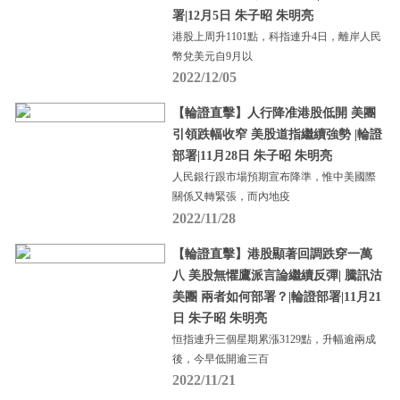
署|12月5日 朱子昭 朱明亮
港股上周升1101點，科指連升4日，離岸人民
幣兌美元自9月以
2022/12/05
【輪證直擊】人行降准港股低開 美團
引領跌幅收窄 美股道指繼續強勢 |輪證
部署|11月28日 朱子昭 朱明亮
人民銀行跟市場預期宣布降準，惟中美國際
關係又轉緊張，而內地疫
2022/11/28
【輪證直擊】港股顯著回調跌穿一萬
八 美股無懼鷹派言論繼續反彈| 騰訊沽
美團 兩者如何部署？|輪證部署|11月21
日 朱子昭 朱明亮
恒指連升三個星期累漲3129點，升幅逾兩成
後，今早低開逾三百
2022/11/21