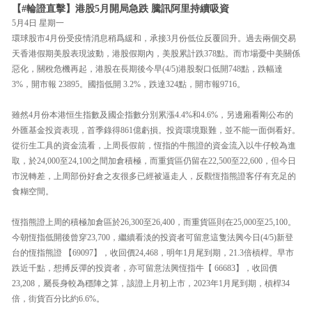
【#輪證直擊】港股5月開局急跌 騰訊阿里持續吸資
5月4日 星期一
環球股市4月份受疫情消息稍爲緩和，承接3月份低位反覆回升。過去兩個交易
天香港假期美股表現波動，港股假期內，美股累計跌378點。而市場憂中美關係
惡化，關稅危機再起，港股在長期後今早(4/5)港股裂口低開748點，跌幅達
3%，開市報 23895。國指低開 3.2%，跌達324點，開市報9716。
雖然4月份本港恒生指數及國企指數分別累漲4.4%和4.6%，另邊廂看剛公布的
外匯基金投資表現，首季錄得861億虧損。投資環境艱難，並不能一面倒看好。
從衍生工具的資金流看，上周長假前，恆指的牛熊證的資金流入以牛仔較為進
取，於24,000至24,100之間加倉積極，而重貨區仍留在22,500至22,600，但今日
市況轉差，上周部份好倉之友很多已經被逼走人，反觀恆指熊證客仔有充足的
食糊空間。
恆指熊證上周的積極加倉區於26,300至26,400，而重貨區則在25,000至25,100。
今朝恆指低開後曾穿23,700，繼續看淡的投資者可留意這隻法興今日(4/5)新登
台的恆指熊證 【69097】，收回價24,468，明年1月尾到期，21.3倍槓桿。早市
跌近千點，想搏反彈的投資者，亦可留意法興恆指牛【 66683】，收回價
23,208，屬長身較為穩陣之算，該證上月初上市，2023年1月尾到期，槓桿34
倍，街貨百分比約6.6%。