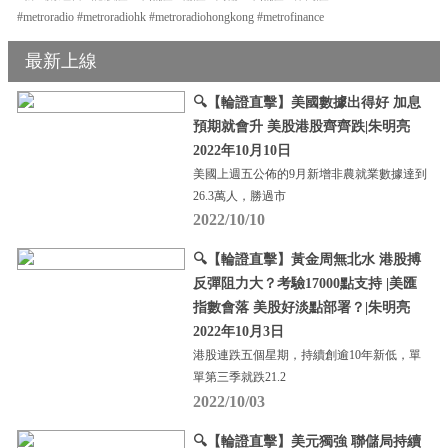
#metroradio #metroradiohk #metroradiohongkong #metrofinance
最新上線
🔍【輪證直擊】美國數據出得好 加息
預期就會升 美股港股齊齊跌|朱明亮
2022年10月10日
美國上週五公佈的9月新增非農就業數據達到
26.3萬人，勝過市
2022/10/10
🔍【輪證直擊】黃金周無北水 港股搏
反彈阻力大？考驗17000點支持 |美匯
指數會落 美股好淡點部署？|朱明亮
2022年10月3日
港股連跌五個星期，持續創逾10年新低，單
單第三季就跌21.2
2022/10/03
🔍【輪證直擊】美元獨強 聯儲局持續