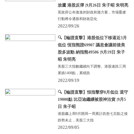
放鷹 港股反彈 |9月26日 朱子昭 朱明亮
英政府公布激進的財政刺激方案，市場憂慮
行動將令通脹和財政惡化
2022/09/26
🔍【輪證直擊】港股低位下移逼近3月
低位 恆指熊證69907 議息會議前後美
股多波動 納指熊49506 |9月19日 朱子
昭 朱明亮
美股三大指數繼續向下調整。港股連跌三周
累插1408點，累積跌
2022/09/19
🔍【輪證直擊】恒指擊穿8月低位 退守
19000點 比亞迪繼續被股神沽貨 |9月5
日 朱子昭
港股繼上周9月開局一周累計跌愈七百點之後
跌勢未止，美股三大指
2022/09/05