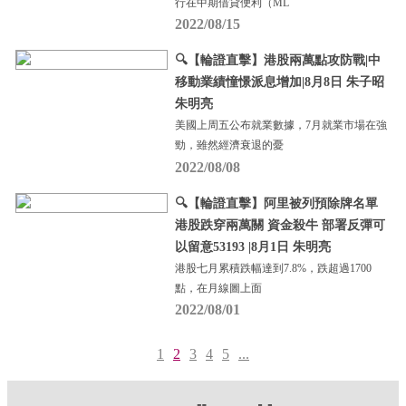
行在中期借貸便利（ML
2022/08/15
🔍【輪證直擊】港股兩萬點攻防戰|中
移動業績憧憬派息增加|8月8日 朱子昭
朱明亮
美國上周五公布就業數據，7月就業市場在強
勁，雖然經濟衰退的憂
2022/08/08
🔍【輪證直擊】阿里被列預除牌名單
港股跌穿兩萬關 資金殺牛 部署反彈可
以留意53193 |8月1日 朱明亮
港股七月累積跌幅達到7.8%，跌超過1700
點，在月線圖上面
2022/08/01
1
2
3
4
5
...