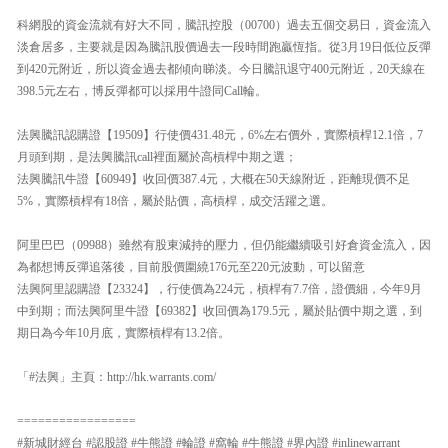
科網股的資金流就有好大不同，騰訊控股（00700）過去五個交易日，資金流入
淡倉居多，主要就是因為騰訊股價過去一段時間跑贏恆指。從3月19日低位反彈
到420元附近，所以資金過去都傾向睇淡。今日騰訊退守400元附近，20天線在
398.5元左右，博反彈都可以採用牛證同Call輪。
法興騰訊認購證【19509】行使價431.48元，6%左右價外，實際槓桿12.1倍，7
月頭到期，是法興騰訊call裡面屬於高槓桿中期之選；
法興騰訊牛證【60949】收回價387.4元，大概在50天線附近，距離現價不足
5%，實際槓桿有18倍，屬於貼價，高槓桿，成交活躍之選。
阿里巴巴（09988）雖然有股東減持的壓力，但仍能繼續吸引好倉資金流入，因
為都想博反彈追落後，目前股價圍繞176元至220元波動，可以留意
法興阿里認購證【23324】，行使價為224元，槓桿有7.7倍，證價細，今年9月
中到期；而法興阿里牛證【69382】收回價為179.5元，屬於貼價中期之選，到
期日為今年10月底，實際槓桿有13.2倍。
「#法興」主頁：http://hk.warrants.com/
=================
#新城財經台 #認股證 #牛熊證 #輪證 #窩輪 #牛熊證 #界內證 #inlinewarrant