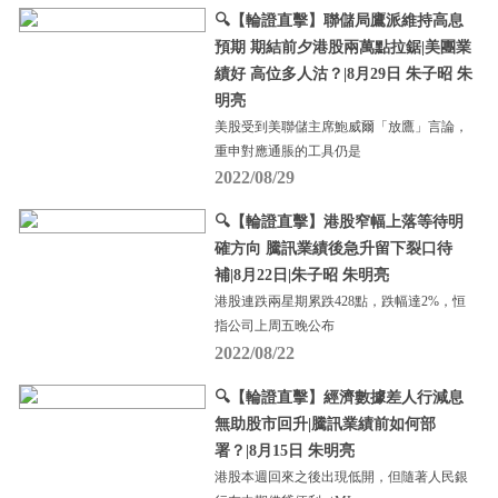
🔍【輪證直擊】聯儲局鷹派維持高息
預期 期結前夕港股兩萬點拉鋸|美團業
績好 高位多人沽？|8月29日 朱子昭 朱
明亮
美股受到美聯儲主席鮑威爾「放鷹」言論，
重申對應通脹的工具仍是
2022/08/29
🔍【輪證直擊】港股窄幅上落等待明
確方向 騰訊業績後急升留下裂口待
補|8月22日|朱子昭 朱明亮
港股連跌兩星期累跌428點，跌幅達2%，恒
指公司上周五晚公布
2022/08/22
🔍【輪證直擊】經濟數據差人行減息
無助股市回升|騰訊業績前如何部
署？|8月15日 朱明亮
港股本週回來之後出現低開，但隨著人民銀