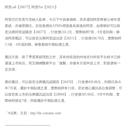
阿里call【26677】阿里Put【28211】
阿里巴巴究竟可否納入藍籌，今日下午就會揭曉，而本週四阿里將會公佈年度
業績，亦備受關注。目前股價在ATMX裡面最為落後的阿里，如果睇好可以留
意法興阿里認購證【26677】，行使價218.2元，實際槓桿7倍，9月底到期；睇
淡阿里嘅話，可以留意法興阿里認沽證【28211】，行使價186.78元，實際槓桿
5.5倍，9月底到期。兩隻都係中期貼價之選。
騰訊方面，除了季度業績理想之外，其有份投資的內地支付科技平台移卡已經
通過上市聆訊，而互聯網醫療平台「微醫」亦擬本月底申請上市，對股價有一
定支撐。
看好騰訊，可以留意法興騰訊認購證【20470】，行使價456.88元，到期日為今
年7月底，屬於中期貼價之選，實際槓桿有11倍。至於擔心騰訊高位會調整，可
以留意新上市的法興騰訊認沽證【28904】，行使價395.68元，9月中到期，實
際槓桿接近7倍，同樣屬於中期貼價之選。
「#法興」主頁：http://hk.warrants.com/
=======================