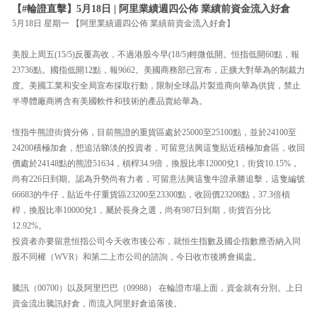
【#輪證直擊】5月18日 | 阿里業績週四公佈 業績前資金流入好倉
5月18日 星期一 【阿里業績週四公佈 業績前資金流入好倉】
美股上周五(15/5)反覆高收，不過港股今早(18/5)輕微低開。恒指低開60點，報
23736點。國指低開12點，報9662。美國商務部已宣布，正擴大對華為的制裁力
度。美國工業和安全局宣布採取行動，限制全球晶片製造商向華為供貨，禁止
半導體廠商將含有美國軟件和技術的產品賣給華為。
恆指牛熊證街貨分佈，目前熊證的重貨區處於25000至25100點，並於24100至
24200積極加倉，想追沽睇淡的投資者，可留意法興這隻貼近積極加倉區，收回
價處於24148點的熊證51634，槓桿34.9倍，換股比率12000兌1，街貨10.15%，
尚有226日到期。認為升勢尚有力者，可留意法興這隻牛證承勝追擊，這隻編號
66683的牛仔，貼近牛仔重貨區23200至23300點，收回價23208點，37.3倍槓
桿，換股比率10000兌1，屬於長身之選，尚有987日到期，街貨百分比
12.92%。
投資者亦要留意恒指公司今天收市後公布，就恒生指數及國企指數應否納入同
股不同權（WVR）和第二上市公司的諮詢，今日收市後將會揭盅。
騰訊（00700）以及阿里巴巴（09988） 在輪證市場上面，資金就有分別。上日
資金流出騰訊好倉，而流入阿里好倉追落後。