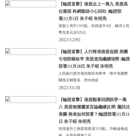
【輪證直擊】港股企上一萬九 美股高
位整固 科網龍頭小心回吐 |輪證部
署|12月5日 朱子昭 朱明亮
港股上周升1101點，科指連升4日，離岸人民
幣兌美元自9月以
2022/12/05
【輪證直擊】人行降准港股低開 美團
引領跌幅收窄 美股道指繼續強勢 |輪證
部署|11月28日 朱子昭 朱明亮
人民銀行跟市場預期宣布降準，惟中美國際
關係又轉緊張，而內地疫
2022/11/28
【輪證直擊】港股顯著回調跌穿一萬
八 美股無懼鷹派言論繼續反彈| 騰訊沽
美團 兩者如何部署？|輪證部署|11月21
日 朱子昭 朱明亮
恒指連升三個星期累漲3129點，升幅逾兩成
後，今早低開逾三百