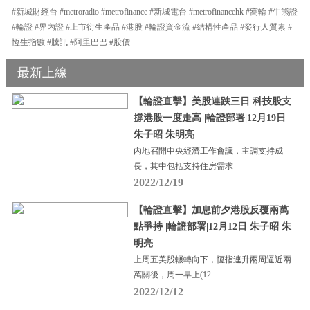
#新城財經台 #metroradio #metrofinance #新城電台 #metrofinancehk #窩輪 #牛熊證
#輪證 #界內證 #上市衍生產品 #港股 #輪證資金流 #結構性產品 #發行人質素 #
恆生指數 #騰訊 #阿里巴巴 #股價
最新上線
【輪證直擊】美股連跌三日 科技股支
撐港股一度走高 |輪證部署|12月19日
朱子昭 朱明亮
內地召開中央經濟工作會議，主調支持成
長，其中包括支持住房需求
2022/12/19
【輪證直擊】加息前夕港股反覆兩萬
點爭持 |輪證部署|12月12日 朱子昭 朱
明亮
上周五美股輾轉向下，恆指連升兩周逼近兩
萬關後，周一早上(12
2022/12/12