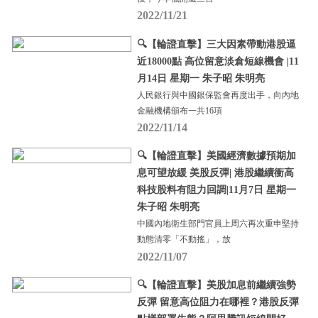
2022/11/21
🔍【輪證直擊】三大因素帶動港股逼
近18000點 高位留意淡倉短線機會 |11
月14日 星期一 朱子昭 朱明亮
人民銀行與中國銀保監會再度出手，向內地
金融機構頒布一共16項
2022/11/14
🔍【輪證直擊】美國經濟數據預期加
息可望放緩 美股反彈| 港股繼續衝高
科技股料有阻力回調|11月7日 星期一
朱子昭 朱明亮
中國內地衛生部門官員上周六再次重申堅持
動態清零「不動搖」，放
2022/11/07
🔍【輪證直擊】美股加息前繼續強勢
反彈 留意高位阻力在哪裡？港股反彈