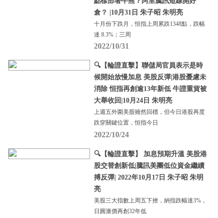
點樣部署牛熊？阿里騰訊短線開好
倉？ |10月31日 朱子昭 朱明亮
十月份下跌月，恒指上周累跌1348點，跌幅
達 8.3%；三周
2022/10/31
🔍【輪證直擊】聯儲局官員表示是時
候開始放慢加息 美股反彈|港股憂慮未
消除 恒指再創逾13年新低 牛證重貨被
大舉收回|10月24日 朱明亮
上週五外圍美股雖然回穩，但今日港股再度
跌穿關鍵位置，恒指今日
2022/10/24
🔍【輪證直擊】 加息預期升溫 美股港
股交替創新低|騰訊美團低位資金繼續
搏反彈| 2022年10月17日 朱子昭 朱明
亮
美股三大指數上周五下挫，納指跌幅達3%，
日圓滙價再創32年低