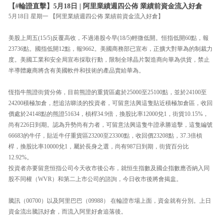
【#輪證直擊】5月18日 | 阿里業績週四公佈 業績前資金流入好倉
5月18日 星期一 【阿里業績週四公佈 業績前資金流入好倉】
美股上周五(15/5)反覆高收，不過港股今早(18/5)輕微低開。恒指低開60點，報
23736點。國指低開12點，報9662。美國商務部已宣布，正擴大對華為的制裁力
度。美國工業和安全局宣布採取行動，限制全球晶片製造商向華為供貨，禁止
半導體廠商將含有美國軟件和技術的產品賣給華為。
恆指牛熊證街貨分佈，目前熊證的重貨區處於25000至25100點，並於24100至
24200積極加倉，想追沽睇淡的投資者，可留意法興這隻貼近積極加倉區，收回
價處於24148點的熊證51634，槓桿34.9倍，換股比率12000兌1，街貨10.15%，
尚有226日到期。認為升勢尚有力者，可留意法興這隻牛證承勝追擊，這隻編號
66683的牛仔，貼近牛仔重貨區23200至23300點，收回價23208點，37.3倍槓
桿，換股比率10000兌1，屬於長身之選，尚有987日到期，街貨百分比
12.92%。
投資者亦要留意恒指公司今天收市後公布，就恒生指數及國企指數應否納入同
股不同權（WVR）和第二上市公司的諮詢，今日收市後將會揭盅。
騰訊（00700）以及阿里巴巴（09988） 在輪證市場上面，資金就有分別。上日
資金流出騰訊好倉，而流入阿里好倉追落後。