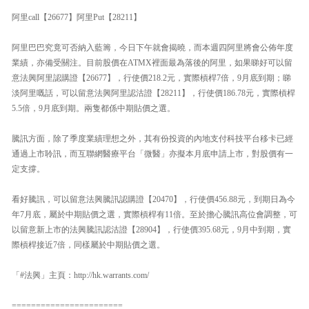
阿里call【26677】阿里Put【28211】
阿里巴巴究竟可否納入藍籌，今日下午就會揭曉，而本週四阿里將會公佈年度
業績，亦備受關注。目前股價在ATMX裡面最為落後的阿里，如果睇好可以留
意法興阿里認購證【26677】，行使價218.2元，實際槓桿7倍，9月底到期；睇
淡阿里嘅話，可以留意法興阿里認沽證【28211】，行使價186.78元，實際槓桿
5.5倍，9月底到期。兩隻都係中期貼價之選。
騰訊方面，除了季度業績理想之外，其有份投資的內地支付科技平台移卡已經
通過上市聆訊，而互聯網醫療平台「微醫」亦擬本月底申請上市，對股價有一
定支撐。
看好騰訊，可以留意法興騰訊認購證【20470】，行使價456.88元，到期日為今
年7月底，屬於中期貼價之選，實際槓桿有11倍。至於擔心騰訊高位會調整，可
以留意新上市的法興騰訊認沽證【28904】，行使價395.68元，9月中到期，實
際槓桿接近7倍，同樣屬於中期貼價之選。
「#法興」主頁：http://hk.warrants.com/
=======================