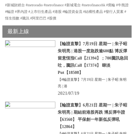
#新城財經台 #metroradio #metrofinance #新城電台 #metrofinancehk #窩輪 #牛熊證
#輪證 #界內證 #上市衍生產品 #港股 #輪證資金流 #結構性產品 #發行人質素 #
恆生指數 #騰訊 #阿里巴巴 #股價
最新上線
【輪證直擊】7月19日 星期一 | 朱子昭
朱明亮 | 港股一度急跌逾600點 博反彈
留意恆指Call【21394】；700騰訊急回
吐，騰訊Call【17374】 睇淡
Put【18508】
【#輪證直擊】7月19日 星期一 | 朱子昭 朱明
亮 | 港
2021/07/19
【輪證直擊】6月21日 星期一 | 朱子昭
朱明亮 | 期結前港股再跌 博反彈牛證
【63560】 平保創一年新低反彈吼
【12864】
【#輪證直擊】6月21日 星期一 | 朱子昭 朱明