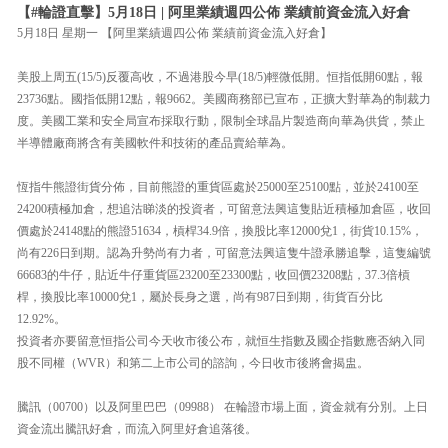
【#輪證直擊】5月18日 | 阿里業績週四公佈 業績前資金流入好倉
5月18日 星期一 【阿里業績週四公佈 業績前資金流入好倉】
美股上周五(15/5)反覆高收，不過港股今早(18/5)輕微低開。恒指低開60點，報
23736點。國指低開12點，報9662。美國商務部已宣布，正擴大對華為的制裁力
度。美國工業和安全局宣布採取行動，限制全球晶片製造商向華為供貨，禁止
半導體廠商將含有美國軟件和技術的產品賣給華為。
恆指牛熊證街貨分佈，目前熊證的重貨區處於25000至25100點，並於24100至
24200積極加倉，想追沽睇淡的投資者，可留意法興這隻貼近積極加倉區，收回
價處於24148點的熊證51634，槓桿34.9倍，換股比率12000兌1，街貨10.15%，
尚有226日到期。認為升勢尚有力者，可留意法興這隻牛證承勝追擊，這隻編號
66683的牛仔，貼近牛仔重貨區23200至23300點，收回價23208點，37.3倍槓
桿，換股比率10000兌1，屬於長身之選，尚有987日到期，街貨百分比
12.92%。
投資者亦要留意恒指公司今天收市後公布，就恒生指數及國企指數應否納入同
股不同權（WVR）和第二上市公司的諮詢，今日收市後將會揭盅。
騰訊（00700）以及阿里巴巴（09988） 在輪證市場上面，資金就有分別。上日
資金流出騰訊好倉，而流入阿里好倉追落後。