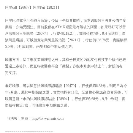
阿里call【26677】阿里Put【28211】
阿里巴巴究竟可否納入藍籌，今日下午就會揭曉，而本週四阿里將會公佈年度
業績，亦備受關注。目前股價在ATMX裡面最為落後的阿里，如果睇好可以留
意法興阿里認購證【26677】，行使價218.2元，實際槓桿7倍，9月底到期；睇
淡阿里嘅話，可以留意法興阿里認沽證【28211】，行使價186.78元，實際槓桿
5.5倍，9月底到期。兩隻都係中期貼價之選。
騰訊方面，除了季度業績理想之外，其有份投資的內地支付科技平台移卡已經
通過上市聆訊，而互聯網醫療平台「微醫」亦擬本月底申請上市，對股價有一
定支撐。
看好騰訊，可以留意法興騰訊認購證【20470】，行使價456.88元，到期日為今
年7月底，屬於中期貼價之選，實際槓桿有11倍。至於擔心騰訊高位會調整，可
以留意新上市的法興騰訊認沽證【28904】，行使價395.68元，9月中到期，實
際槓桿接近7倍，同樣屬於中期貼價之選。
「#法興」主頁：http://hk.warrants.com/
=======================