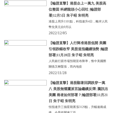
【輪證直擊】港股企上一萬九 美股高
位整固 科網龍頭小心回吐 |輪證部
署|12月5日 朱子昭 朱明亮
港股上周升1101點，科指連升4日，離岸人民
幣兌美元自9月以
2022/12/05
【輪證直擊】人行降准港股低開 美團
引領跌幅收窄 美股道指繼續強勢 |輪證
部署|11月28日 朱子昭 朱明亮
人民銀行跟市場預期宣布降準，惟中美國際
關係又轉緊張，而內地疫
2022/11/28
【輪證直擊】港股顯著回調跌穿一萬
八 美股無懼鷹派言論繼續反彈| 騰訊沽
美團 兩者如何部署？|輪證部署|11月21
日 朱子昭 朱明亮
恒指連升三個星期累漲3129點，升幅逾兩成
後，今早低開逾三百