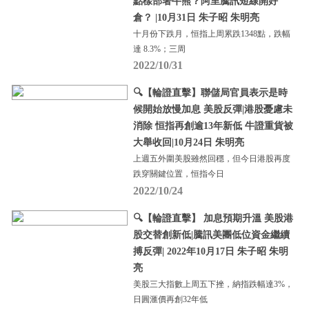
點樣部署牛熊？阿里騰訊短線開好
倉？ |10月31日 朱子昭 朱明亮
十月份下跌月，恒指上周累跌1348點，跌幅
達 8.3%；三周
2022/10/31
🔍【輪證直擊】聯儲局官員表示是時
候開始放慢加息 美股反彈|港股憂慮未
消除 恒指再創逾13年新低 牛證重貨被
大舉收回|10月24日 朱明亮
上週五外圍美股雖然回穩，但今日港股再度
跌穿關鍵位置，恒指今日
2022/10/24
🔍【輪證直擊】 加息預期升溫 美股港
股交替創新低|騰訊美團低位資金繼續
搏反彈| 2022年10月17日 朱子昭 朱明
亮
美股三大指數上周五下挫，納指跌幅達3%，
日圓滙價再創32年低