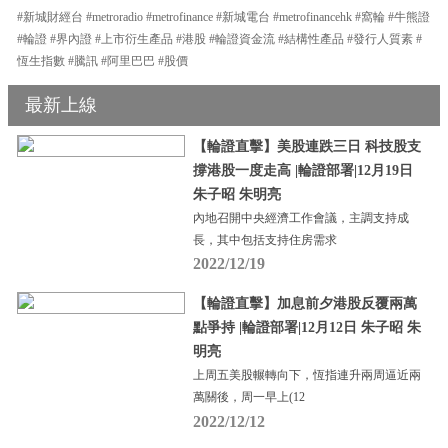
#新城財經台 #metroradio #metrofinance #新城電台 #metrofinancehk #窩輪 #牛熊證
#輪證 #界內證 #上市衍生產品 #港股 #輪證資金流 #結構性產品 #發行人質素 #
恆生指數 #騰訊 #阿里巴巴 #股價
最新上線
【輪證直擊】美股連跌三日 科技股支
撐港股一度走高 |輪證部署|12月19日
朱子昭 朱明亮
內地召開中央經濟工作會議，主調支持成
長，其中包括支持住房需求
2022/12/19
【輪證直擊】加息前夕港股反覆兩萬
點爭持 |輪證部署|12月12日 朱子昭 朱
明亮
上周五美股輾轉向下，恆指連升兩周逼近兩
萬關後，周一早上(12
2022/12/12