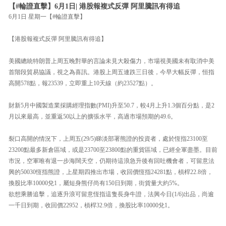
【#輪證直擊】6月1日| 港股報複式反彈 阿里騰訊有得追
6月1日 星期一【#輪證直擊】
【港股報複式反彈 阿里騰訊有得追】
美國總統特朗普上周五晚對華的言論未見大殺傷力，市場視美國未有取消中美
首階段貿易協議，視之為喜訊。港股上周五連跌三日後，今早大幅反彈，恒指
高開578點，報23539，立即重上10天線（約23527點）。
財新5月中國製造業採購經理指數(PMI)升至50.7，較4月上升1.3個百分點，是2
月以來最高，並重返50以上的擴張水平，高過市場預期的49.6。
裂口高開的情況下，上周五(29/5)睇淡部署熊證的投資者，處於恆指23100至
23200點最多新倉區域，或是23700至23800點的重貨區域，已經全軍盡墨。目前
市況，空軍唯有退一步海闊天空，仍期待這浪急升後有回吐機會者，可留意法
興的50030恆指熊證，上星期四推出市場，收回價恆指24281點，槓桿22.8倍，
換股比率10000兌1，屬短身熊仔尚有150日到期，街貨量大約5%。
欲想乘勝追擊，追逐升浪可留意恆指這隻長身牛證，法興今日(1/6)出品，尚逾
一千日到期，收回價22952，槓桿32.9倍，換股比率10000兌1。