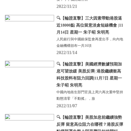
2022/11/21
🔍【輪證直擊】三大因素帶動港股逼
近18000點 高位留意淡倉短線機會 |11
月14日 星期一 朱子昭 朱明亮
人民銀行與中國銀保監會再度出手，向內地
金融機構頒布一共16項
2022/11/14
🔍【輪證直擊】美國經濟數據預期加
息可望放緩 美股反彈| 港股繼續衝高
科技股料有阻力回調|11月7日 星期一
朱子昭 朱明亮
中國內地衛生部門官員上周六再次重申堅持
動態清零「不動搖」，放
2022/11/07
🔍【輪證直擊】美股加息前繼續強勢
反彈 留意高位阻力在哪裡？港股反彈