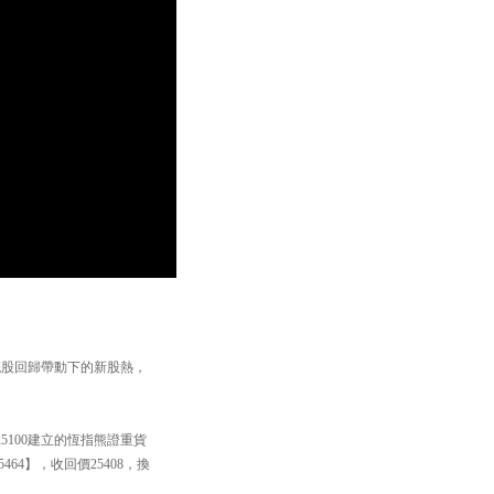
概股回歸帶動下的新股熱，
5100建立的恆指熊證重貨
64】，收回價25408，換