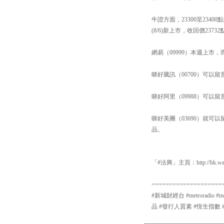
牛證方面，23300至23
(8/6)新上市，收回價237
網易（09999）本週上市
睇好騰訊（00700）可以留意
睇好阿里（09988）可以留意
睇好美團（03690）就可以
品。
「#法興」主頁：http://hk.warr
====================
#新城財經台 #metroradio 
品 #發行人質素 #恆生指數 