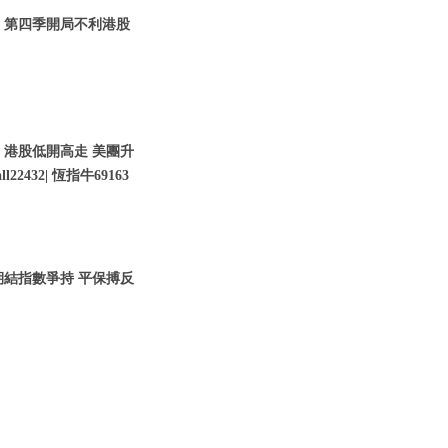
 | 第四季開局不利港股
| 港股低開高走 美團升
22432| 恆指牛69163
股期結指數爭持 平保搏反