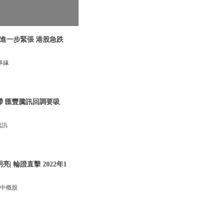
關係進一步緊張 港股急跌
事緣
呆滯 匯豐騰訊回調要吸
騰訊
 輪證直擊 2022年1
，中概股