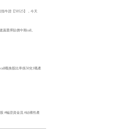
指牛證【59525】，今天
議選擇貼價中期call。
。
all嘅換股比率係50兌1嘅產
產品 #港股 #輪證資金流 #結構性產