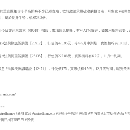
400點的重倉區相信今早高開時不少已經食糊，欲想繼續承風破浪的投資者，可留意 #法興恆
32點，屬於長身牛證，槓桿23.3倍。
，而今日亦迎來京東（09618）招股，市場氣氛暢旺，有利ATM做好，如果用輪證部署，建
 #法興騰訊認購證【28912】，行使價475.95元，今年9月中到期，實際槓桿有10.3倍
 #法興阿里認購證【25135】，行使價227.08元，實際槓桿有6.7倍，11月中到期。
留意 #法興美團認購證【12471】，行使價175，實際槓桿4.5倍，12月底到期，呢隻美團c
ants.com/
===
#metrofinance #新城電台 #metrofinancehk #窩輪 #牛熊證 #輪證 #界內證 #上市衍生
#騰訊 #阿里巴巴 #股價