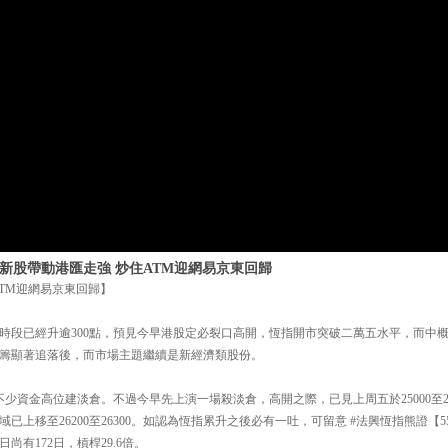
| 新股帶動港匯走強 炒住ATM迎網易京東回歸
ATM迎網易京東回歸】
時段已經升逾300點，預見今早港股定必裂口高開，恆指開市突破二萬五水平，而中
籌顯著追落後，而市場主題繼續是新經濟類股份。
少資金高位建淡倉。不過今早先上演一場殺淡倉，高開之際，已見上周五於25000至2
上移至26200至26300。如認為恆指累升之後必有一吐，可留意 #法興恆指熊證【554
日尚有172日，槓桿29.6倍。