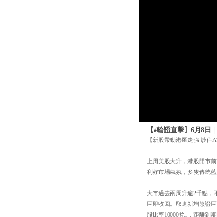
【#輪證直擊】6月8日 
【新股帶動港匯走強 炒住
上周美股大升，港股開市前
利好市場氣氛，多隻傳統藍
大市過去兩周升逾2千點，不
區即收回。取進新增熊證區域已
股比率10000兌1，距離到期