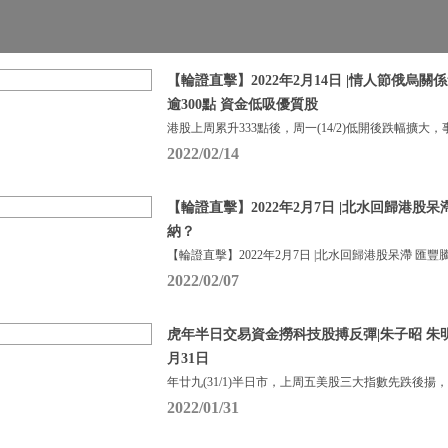
【輪證直擊】2022年2月14日 |情人節俄烏
逾300點 資金低吸優質股
港股上周累升333點後，周一(14/2)低開後跌幅擴大，
2022/02/14
【輪證直擊】2022年2月7日 |北水回歸港股
納？
【輪證直擊】2022年2月7日 |北水回歸港股呆滯 匯豐
2022/02/07
虎年半日交易資金撈科技股搏反彈|朱子昭 朱明亮|
月31日
年廿九(31/1)半日市，上周五美股三大指數先跌後揚
2022/01/31