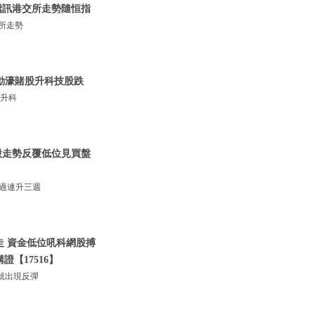
 騰訊港交所走勢隨恒指
交所走勢
輪動濠賭股升科技股跌
股升科
網股走勢反覆低位見買盤
經過連升三週
低走 資金低位吼科網股搏
證【17516】
就出現反彈