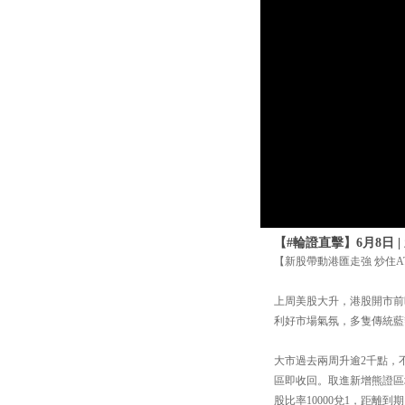
【#輪證直擊】6月8日 
【新股帶動港匯走強 炒住
上周美股大升，港股開市前
利好市場氣氛，多隻傳統藍
大市過去兩周升逾2千點，不
區即收回。取進新增熊證區域已
股比率10000兌1，距離到期