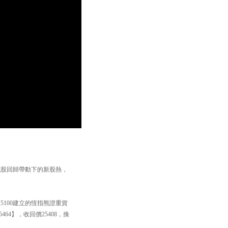
概股回歸帶動下的新股熱，
5100建立的恆指熊證重貨
64】，收回價25408，換