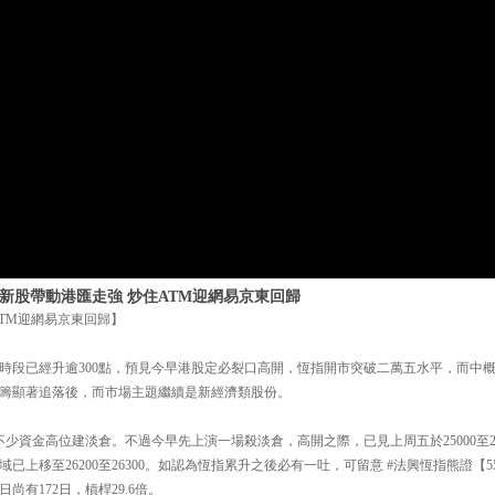
| 新股帶動港匯走強 炒住ATM迎網易京東回歸
ATM迎網易京東回歸】
時段已經升逾300點，預見今早港股定必裂口高開，恆指開市突破二萬五水平，而中
籌顯著追落後，而市場主題繼續是新經濟類股份。
少資金高位建淡倉。不過今早先上演一場殺淡倉，高開之際，已見上周五於25000至2
上移至26200至26300。如認為恆指累升之後必有一吐，可留意 #法興恆指熊證【554
日尚有172日，槓桿29.6倍。