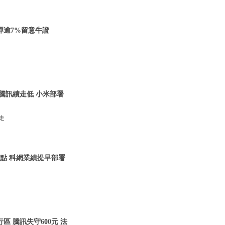
反彈逾7%留意牛證
 騰訊續走低 小米部署
走
00點 科網業績提早部署
區 騰訊失守600元 法