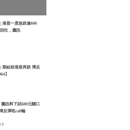
| 港股一度急跌逾600
訊急回吐，騰訊
 | 期結前港股再跌 博反
64】
 騰訊料下試600元關口
博反彈吼call輪
料下