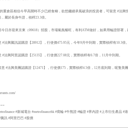
400點的重倉區相信今早高開時不少已經食糊，欲想繼續承風破浪的投資者，可留意 #法興恆
32點，屬於長身牛證，槓桿23.3倍。
，而今日亦迎來京東（09618）招股，市場氣氛暢旺，有利ATM做好，如果用輪證部署，建
 #法興騰訊認購證【28912】，行使價475.95元，今年9月中到期，實際槓桿有10.3倍
 #法興阿里認購證【25135】，行使價227.08元，實際槓桿有6.7倍，11月中到期。
留意 #法興美團認購證【12471】，行使價175，實際槓桿4.5倍，12月底到期，呢隻美團c
ants.com/
===
#metrofinance #新城電台 #metrofinancehk #窩輪 #牛熊證 #輪證 #界內證 #上市衍生
#騰訊 #阿里巴巴 #股價