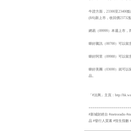
牛證方面，23300至23
(8/6)新上市，收回價237
網易（09999）本週上市
睇好騰訊（00700）可以留意
睇好阿里（09988）可以留意
睇好美團（03690）就可以
品。
「#法興」主頁：http://hk.warr
====================
#新城財經台 #metroradio 
品 #發行人質素 #恆生指數 