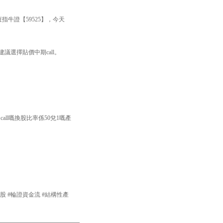
指牛證【59525】，今天
議選擇貼價中期call。
。
all嘅換股比率係50兌1嘅產
產品 #港股 #輪證資金流 #結構性產