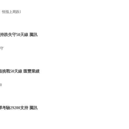
。恒指上周跌1
支持跌失守50天線 騰訊
失守
指挑戰50天線 匯豐業績
0
考驗29200支持 騰訊