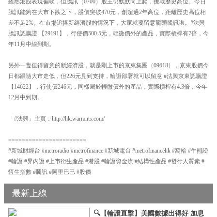
雖然港股表現偏軟，但騰訊（0700）股王仍默默向上爬，挑戰歷史高位。今日
騰訊能夠在大市下跌之下，股價突破470元，創超過2年高位，距離歷史高位相
差不足2%。在市場追捧新經濟股的情況下，大家就要留意龍頭騰訊啦。#法興
騰訊認購證 【29191】，行使價500.5元，輕微價外的產品，實際槓桿有7倍，今
年11月中線到期。
另外一隻值得留意的新經濟股，就是剛上市的京東集團（09618），京東股價今
日都跟隨大市走低，但226元見到支持，輪證部署就可以留意 #法興京東認購證
【14622】，行使價246元，同樣屬於輕微價外的產品，實際槓桿有4.3倍，今年
12月中到期。
「#法興」主頁：http://hk.warrants.com/
=======================
#新城財經台 #metroradio #metrofinance #新城電台 #metrofinancehk #窩輪 #牛熊證
#輪證 #界內證 #上市衍生產品 #港股 #輪證資金流 #結構性產品 #發行人質素 #
恆生指數 #騰訊 #阿里巴巴 #股價
最新上線
🔍【輪證直擊】美國數據出得好 加息