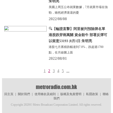
朱明亮
美國上周五公布就業數據，7月就業市場在強
勁，雖然經濟衰退的憂
2022/08/08
🔍【輪證直擊】阿里被列預除牌名單
港股跌穿兩萬關 資金殺牛 部署反彈可
以留意53193 |8月1日 朱明亮
港股七月累積跌幅達到7.8%，跌超過1700
點，在月線圖上面
2022/08/01
1
2
3
4
5
...
回主頁
｜
關於我們
｜
使用條款及細則
｜
版權及免責聲明
｜
私隱政策
｜
聯絡
我們
Copyright 2020© Metro Broadcast Corporation Limited. All rights reserved.