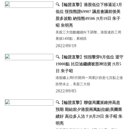
🔍【輪證直擊】港股低位下移逼近3月
低位 恆指熊證69907 議息會議前後美
股多波動 納指熊49506 |9月19日 朱子
昭 朱明亮
美股三大指數繼續向下調整。港股連跌三周
累插1408點，累積跌
2022/09/19
🔍【輪證直擊】恒指擊穿8月低位 退守
19000點 比亞迪繼續被股神沽貨 |9月5
日 朱子昭
港股繼上周9月開局一周累計跌愈七百點之後
跌勢未止，美股三大指
2022/09/05
🔍【輪證直擊】聯儲局鷹派維持高息
預期 期結前夕港股兩萬點拉鋸|美團業
績好 高位多人沽？|8月29日 朱子昭 朱
明亮