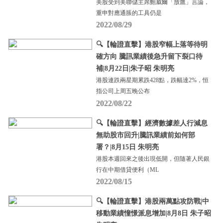
美股受到美聯儲主席鮑威爾「放鷹」言論，
重申對應通脹的工具仍是
2022/08/29
🔍【輪證直擊】港股窄幅上落等待明
確方向 騰訊業績後急升留下裂口待
補|8月22日|朱子昭 朱明亮
港股連跌兩星期累跌428點，跌幅達2%，恒
指公司上周五晚公布
2022/08/22
🔍【輪證直擊】經濟數據差人行減息
無助股市回升|騰訊業績前如何部
署？|8月15日 朱明亮
港股本週回來之後出現低開，但隨著人民銀
行在中期借貸便利（ML
2022/08/15
🔍【輪證直擊】港股兩萬點攻防戰|中
移動業績憧憬派息增加|8月8日 朱子昭