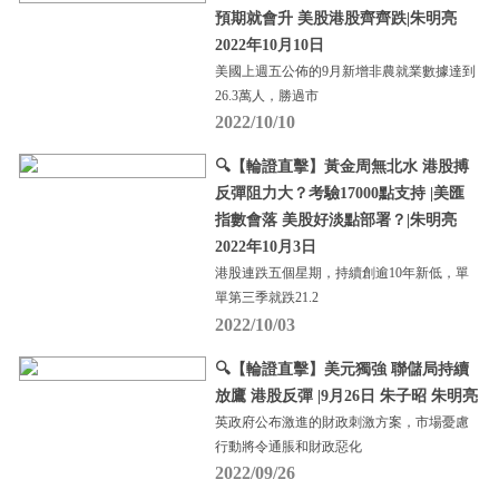
預期就會升 美股港股齊齊跌|朱明亮
2022年10月10日
美國上週五公佈的9月新增非農就業數據達到
26.3萬人，勝過市
2022/10/10
🔍【輪證直擊】黃金周無北水 港股搏
反彈阻力大？考驗17000點支持 |美匯
指數會落 美股好淡點部署？|朱明亮
2022年10月3日
港股連跌五個星期，持續創逾10年新低，單
單第三季就跌21.2
2022/10/03
🔍【輪證直擊】美元獨強 聯儲局持續
放鷹 港股反彈 |9月26日 朱子昭 朱明亮
英政府公布激進的財政刺激方案，市場憂慮
行動將令通脹和財政惡化
2022/09/26