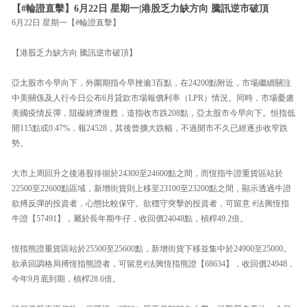
【#輪證直擊】6月22日 星期一|港股乏力缺方向 騰訊逆市破頂
6月22日 星期一【#輪證直擊】
【港股乏力缺方向 騰訊逆市破頂】
亞太股市今早向下，外圍期指今早挫逾3百點，在24200點附近，市場繼續關注
中美關係及人行今日公布6月貸款市場報價利率（LPR）情況。同時，市場憂慮
美國疫情反彈，阻礙經濟復甦，道指收市跌208點，亞太股市今早向下。恒指低
開115點或0.47%，報24528，其後曾擴大跌幅，不過開市不久已經逐步收窄跌
勢。
大市上周回升之後港股徘徊於24300至24600點之間，而恆指牛證重貨區站於
22500至22600點區域，新增街貨則上移至23100至23200點之間，顯示透過牛證
欲搏反彈的投資者，心態比較保守。欲穩守突擊的投資者，可留意 #法興恆指
牛證【57491】，屬於長年期牛仔，收回價24048點，槓桿49.2倍。
恆指熊證重貨區站於25500至25600點，新增街貨下移並集中於24900至25000。
欲承回調格局搏恆指熊證者，可留意#法興恆指熊證【68634】，收回價24948，
今年9月底到期，槓桿28.6倍。