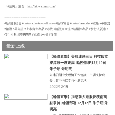
「#法興」主頁：http://hk.warrants.com/
=======================
#新城財經台 #metroradio #metrofinance #新城電台 #metrofinancehk #窩輪 #牛熊證
#輪證 #界內證 #上市衍生產品 #港股 #輪證資金流 #結構性產品 #發行人質素 #
恆生指數 #阿里巴巴 #螞蟻 #分拆 #股價
最新上線
【輪證直擊】美股連跌三日 科技股支
撐港股一度走高 |輪證部署|12月19日
朱子昭 朱明亮
內地召開中央經濟工作會議，主調支持成
長，其中包括支持住房需求
2022/12/19
【輪證直擊】加息前夕港股反覆兩萬
點爭持 |輪證部署|12月12日 朱子昭 朱
明亮