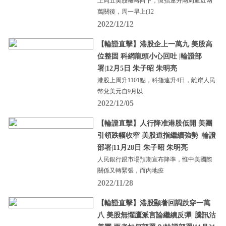
上周五美股輾轉向下，恆指連升兩周逼近兩
萬關後，周一早上(12
2022/12/12
【輪證直擊】港股企上一萬九 美股高
位整固 科網龍頭小心回吐 |輪證部
署|12月5日 朱子昭 朱明亮
港股上周升1101點，科指連升4日，離岸人民
幣兌美元自9月以
2022/12/05
【輪證直擊】人行降准港股低開 美團
引領跌幅收窄 美股道指繼續強勢 |輪證
部署|11月28日 朱子昭 朱明亮
人民銀行跟市場預期宣布降準，惟中美國際
關係又轉緊張，而內地疫
2022/11/28
【輪證直擊】港股顯著回調跌穿一萬
八 美股無懼鷹派言論繼續反彈| 騰訊沽