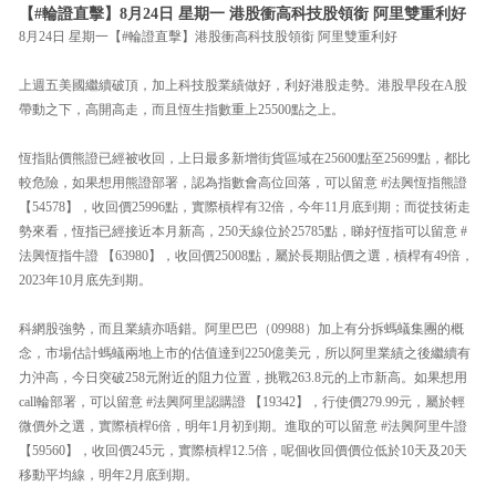
【#輪證直擊】8月24日 星期一 港股衝高科技股領銜 阿里雙重利好
8月24日 星期一【#輪證直擊】港股衝高科技股領銜 阿里雙重利好
上週五美國繼續破頂，加上科技股業績做好，利好港股走勢。港股早段在A股
帶動之下，高開高走，而且恆生指數重上25500點之上。
恆指貼價熊證已經被收回，上日最多新增街貨區域在25600點至25699點，都比
較危險，如果想用熊證部署，認為指數會高位回落，可以留意 #法興恆指熊證
【54578】，收回價25996點，實際槓桿有32倍，今年11月底到期；而從技術走
勢來看，恆指已經接近本月新高，250天線位於25785點，睇好恆指可以留意 #
法興恆指牛證 【63980】，收回價25008點，屬於長期貼價之選，槓桿有49倍，
2023年10月底先到期。
科網股強勢，而且業績亦唔錯。阿里巴巴（09988）加上有分拆螞蟻集團的概
念，市場估計螞蟻兩地上市的估值達到2250億美元，所以阿里業績之後繼續有
力沖高，今日突破258元附近的阻力位置，挑戰263.8元的上市新高。如果想用
call輪部署，可以留意 #法興阿里認購證 【19342】，行使價279.99元，屬於輕
微價外之選，實際槓桿6倍，明年1月初到期。進取的可以留意 #法興阿里牛證
【59560】，收回價245元，實際槓桿12.5倍，呢個收回價價位低於10天及20天
移動平均線，明年2月底到期。