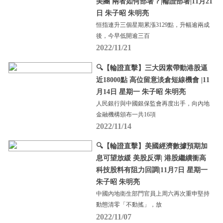
美團 兩者如何部署？|輪證部署|11月21
日 朱子昭 朱明亮
恒指連升三個星期累漲3129點，升幅逾兩成
後，今早低開逾三百
2022/11/21
🔍【輪證直擊】三大因素帶動港股逼
近18000點 高位留意淡倉短線機會 |11
月14日 星期一 朱子昭 朱明亮
人民銀行與中國銀保監會再度出手，向內地
金融機構頒布一共16項
2022/11/14
🔍【輪證直擊】美國經濟數據預期加
息可望放緩 美股反彈| 港股繼續衝高
科技股料有阻力回調|11月7日 星期一
朱子昭 朱明亮
中國內地衛生部門官員上周六再次重申堅持
動態清零「不動搖」，放
2022/11/07