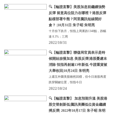
🔍【輪證直擊】美股加息前繼續強勢
反彈 留意高位阻力在哪裡？港股反彈
點樣部署牛熊？阿里騰訊短線開好
倉？ |10月31日 朱子昭 朱明亮
十月份下跌月，恒指上周累跌1348點，跌幅
達 8.3%；三周
2022/10/31
🔍【輪證直擊】聯儲局官員表示是時
候開始放慢加息 美股反彈|港股憂慮未
消除 恒指再創逾13年新低 牛證重貨被
大舉收回|10月24日 朱明亮
上週五外圍美股雖然回穩，但今日港股再度
跌穿關鍵位置，恒指今日
2022/10/24
🔍【輪證直擊】 加息預期升溫 美股港
股交替創新低|騰訊美團低位資金繼續
搏反彈| 2022年10月17日 朱子昭 朱明