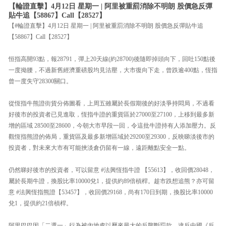
【輪證直擊】4月12日 星期一 | 阿里被重罰消除不明朗 股價急反彈
貼牛追【58867】Call【28527】
【#輪證直擊】4月12日 星期一 | 阿里被重罰消除不明朗 股價急反彈貼牛追
【58867】Call【28527】
恒指高開93點，報28791，彈上20天線(約28700)後隨即掉頭向下，回吐150點後
一度拗腰，不過新舊經濟重磅股均見沽壓，大市復向下走，曾跌逾400點，恆指
曾一度失守28300關口。
從恆指牛熊證街貨分佈圖看，上周五雖屬於長假期後的好淡爭持悶局，不過看
好後市的投資者已見進取，恆指牛證的重貨區於27000至27100，上移到最多新
增的區域 28500至28600，今朝大市早段一回，令這批牛證持有人添加壓力。反
觀恆指熊證的佈局，重貨區及最多新增區域於29200至29300，反映睇淡後市的
投資者，對未來大市有可能挾淡倉仍留有一線，遠距離點安全一點。
仍然睇好後市的投資者，可以留意 #法興恆指牛證 【55613】，收回價28048，
屬於長期牛證，換股比率10000兌1，提供約89倍槓桿。趁市跌想追熊？亦可留
意 #法興恆指熊證【53457】，收回價29168，尚有170日到期，換股比率10000
兌1，提供約21倍槓桿。
阿里巴巴因「二選一」行為被內地處以歷來最大的反壟斷罰款，違反中國《反