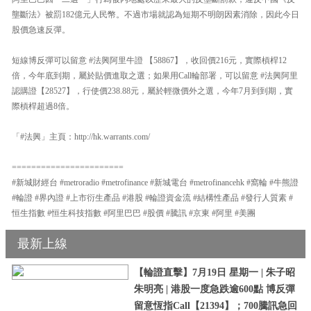
壟斷法》被罰182億元人民幣。不過市場就認為短期不明朗因素消除，因此今日
股價急速反彈。
短線博反彈可以留意 #法興阿里牛證 【58867】，收回價216元，實際槓桿12
倍，今年底到期，屬於貼價進取之選；如果用Call輪部署，可以留意 #法興阿里
認購證【28527】，行使價238.88元，屬於輕微價外之選，今年7月到到期，實
際槓桿超過8倍。
「#法興」主頁：http://hk.warrants.com/
=======================
#新城財經台 #metroradio #metrofinance #新城電台 #metrofinancehk #窩輪 #牛熊證
#輪證 #界內證 #上市衍生產品 #港股 #輪證資金流 #結構性產品 #發行人質素 #
恒生指數 #恒生科技指數 #阿里巴巴 #股價 #騰訊 #京東 #阿里 #美團
最新上線
【輪證直擊】7月19日 星期一 | 朱子昭
朱明亮 | 港股一度急跌逾600點 博反彈
留意恆指Call【21394】；700騰訊急回