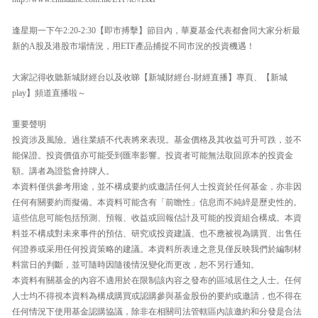
逢星期一下午2:20-2:30【即市搏擊】節目內，華夏基金代表都會同大家分析最
新的A股及港股市場情況，用ETF產品捕捉不同市況的投資機遇！
大家記得收聽新城財經台以及收睇【新城財經台-財經直播】專頁、【新城
play】頻道直播啦～
重要聲明
投資涉及風險。過往業績不代表將來表現。基金價格及其收益可升可跌，並不
能保證。投資價值亦可能受到匯率影響。投資者可能無法取回原本的投資金
額。講者為證監會持牌人。
本資料僅供參考用途，並不構成要約或邀請任何人士投資於任何基金，亦非因
任何有關要約而擬備。本資料可能含有「前瞻性」信息而不純綷是歷史性的。
這些信息可能包括預測、預報、收益或回報估計及可能的投資組合構成。本資
料並不構成對未來事件的預估、研究或投資建議、也不應被視為購買、出售任
何證券或采用任何投資策略的建議。本資料所表達之意見僅反映我們於編制材
料當日的判斷，並可隨時因隨後情況變化而更改，恕不另行通知。
本資料有關基金的內容不適用於在限制該內容之發布的區域居住之人士。任何
人士均不得視本資料為構成購買或認購參與基金股份的要約或邀請，也不得在
任何情況下使用基金認購協議，除非在相關司法管轄區內該邀約和分發是合法