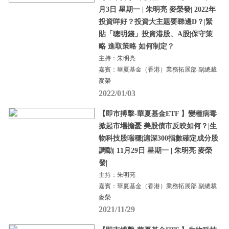
月3日 星期一 | 朱明亮 麥榮發| 2022年
投資咩好？投資大主題要睇邊D？|緊
貼「聰明錢」投資港股、A股|保守策
略 進取策略 如何制定？
主持：朱明亮
嘉賓：華夏基金（香港）業務拓展部 副總裁
麥榮
2022/01/03
【即市搏擊-華夏基金ETF 】變種病毒
掀起市場擔憂 美股債市反映如何？|生
物科技股喘穩|滬深300指數確定成分股
調動| 11月29日 星期一 | 朱明亮 麥榮
發|
主持：朱明亮
嘉賓：華夏基金（香港）業務拓展部 副總裁
麥榮
2021/11/29