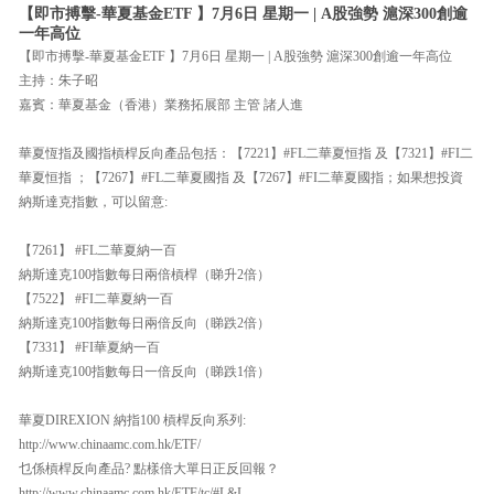
【即市搏擊-華夏基金ETF 】7月6日 星期一 | A股強勢 滬深300創逾
一年高位
【即市搏擊-華夏基金ETF 】7月6日 星期一 | A股強勢 滬深300創逾一年高位
主持：朱子昭
嘉賓：華夏基金（香港）業務拓展部 主管 諸人進
華夏恆指及國指槓桿反向產品包括：【7221】#FL二華夏恒指 及【7321】#FI二
華夏恒指 ；【7267】#FL二華夏國指 及【7267】#FI二華夏國指；如果想投資
納斯達克指數，可以留意:
【7261】 #FL二華夏納一百
納斯達克100指數每日兩倍槓桿（睇升2倍）
【7522】 #FI二華夏納一百
納斯達克100指數每日兩倍反向（睇跌2倍）
【7331】 #FI華夏納一百
納斯達克100指數每日一倍反向（睇跌1倍）
華夏DIREXION 納指100 槓桿反向系列:
http://www.chinaamc.com.hk/ETF/
乜係槓桿反向產品? 點樣倍大單日正反回報？
http://www.chinaamc.com.hk/ETF/tc/#L&I