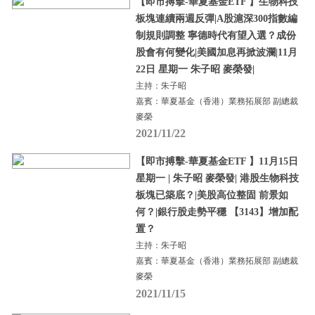
【即市搏擊-華夏基金ETF 】生物科技
板塊連續兩週反彈|A股滬深300指數編
制規則調整 寧德時代有望入選？成份
股會有何變化|美國加息再掀波瀾|11月
22日 星期一 朱子昭 麥榮發|
主持：朱子昭
嘉賓：華夏基金（香港）業務拓展部 副總裁
麥榮
2021/11/22
【即市搏擊-華夏基金ETF 】11月15日
星期一 | 朱子昭 麥榮發| 港股生物科技
板塊已築底？|美股高位整固 前景如
何？|銀行股走勢平穩 【3143】增加配
置？
主持：朱子昭
嘉賓：華夏基金（香港）業務拓展部 副總裁
麥榮
2021/11/15