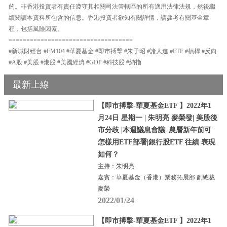
的。非香港投資者有責任遵守其相關司法管轄區的所有適用法律法規，然後繼
續閱讀本資料所包含的信息。香港投資者欲知有關詳情，請參考有關基金章
程，包括風險因素。
===================================
#新城財經台 #FM104 #華夏基金 #即市搏擊 #朱子昭 #諸人進 #ETF #槓桿 #反向
#A股 #美股 #港股 #美國經濟 #GDP #科技股 #納指
最新上線
【即市搏擊-華夏基金ETF 】2022年1
月24日 星期一 | 朱明亮 麥榮發| 美股後
市分歧 |本週議息會議| 農曆新年前可
怎樣用ETF部署|銀行股ETF 往績 表現
如何？
主持：朱明亮
嘉賓：華夏基金（香港）業務拓展部 副總裁
麥榮
2022/01/24
【即市搏擊-華夏基金ETF 】2022年1