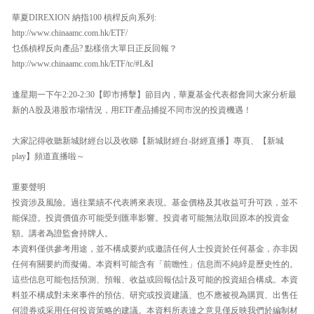
華夏DIREXION 納指100 槓桿反向系列:
http://www.chinaamc.com.hk/ETF/
乜係槓桿反向產品? 點樣倍大單日正反回報？
http://www.chinaamc.com.hk/ETF/tc/#L&I
逢星期一下午2:20-2:30【即市搏擊】節目內，華夏基金代表都會同大家分析最
新的A股及港股市場情況，用ETF產品捕捉不同市況的投資機遇！
大家記得收聽新城財經台以及收睇【新城財經台-財經直播】專頁、【新城
play】頻道直播啦～
重要聲明
投資涉及風險。過往業績不代表將來表現。基金價格及其收益可升可跌，並不
能保證。投資價值亦可能受到匯率影響。投資者可能無法取回原本的投資金
額。講者為證監會持牌人。
本資料僅供參考用途，並不構成要約或邀請任何人士投資於任何基金，亦非因
任何有關要約而擬備。本資料可能含有「前瞻性」信息而不純綷是歷史性的。
這些信息可能包括預測、預報、收益或回報估計及可能的投資組合構成。本資
料並不構成對未來事件的預估、研究或投資建議、也不應被視為購買、出售任
何證券或采用任何投資策略的建議。本資料所表達之意見僅反映我們於編制材