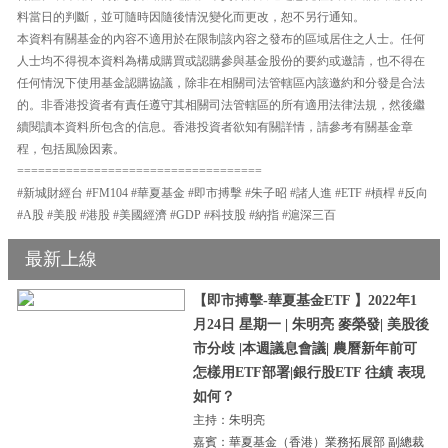
料當日的判斷，並可隨時因隨後情況變化而更改，恕不另行通知。
本資料有關基金的內容不適用於在限制該內容之發布的區域居住之人士。任何
人士均不得視本資料為構成購買或認購參與基金股份的要約或邀請，也不得在
任何情況下使用基金認購協議，除非在相關司法管轄區內該邀約和分發是合法
的。非香港投資者有責任遵守其相關司法管轄區的所有適用法律法規，然後繼
續閱讀本資料所包含的信息。香港投資者欲知有關詳情，請參考有關基金章
程，包括風險因素。
===================================
#新城財經台 #FM104 #華夏基金 #即市搏擊 #朱子昭 #諸人進 #ETF #槓桿 #反向
#A股 #美股 #港股 #美國經濟 #GDP #科技股 #納指 #滬深三百
最新上線
【即市搏擊-華夏基金ETF 】2022年1
月24日 星期一 | 朱明亮 麥榮發| 美股後
市分歧 |本週議息會議| 農曆新年前可
怎樣用ETF部署|銀行股ETF 往績 表現
如何？
主持：朱明亮
嘉賓：華夏基金（香港）業務拓展部 副總裁