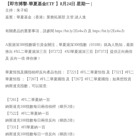
【即市搏擊-華夏基金ETF 】8月24日 星期一 |
主持：朱子昭
嘉賓：華夏基金（香港）業務拓展部 主管 諸人進
有關產品的重要事項，請參閱 https://bit.ly/2Ee4wZt 及 https://bit.ly/2Ee4wZt
A股滬深300指數吸引資金關注，華夏滬深300指數（03188）就為人熟知，最新
推出 #XL二華夏滬深三百【07272】 #XI華夏滬深三百【07373】提供正向兩倍
及 反向一倍 俾你揀！
華夏恆指及國指槓桿反向產品包括：【7221】#FL二華夏恒指 及【7321】#FI二
華夏恒指 ；【7267】#FL二華夏國指 及【7267】#FI二華夏國指；如果想投資
納斯達克指數，可以留意:
【7261】 #FL二華夏納一百
納斯達克100指數每日兩倍槓桿（睇升2倍）
【7522】 #FI二華夏納一百
納斯達克100指數每日兩倍反向（睇跌2倍）
【7331】 #FI華夏納一百
納斯達克100指數每日一倍反向（睇跌1倍）