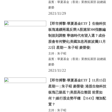
嘉賓：華夏基金（香港）業務拓展部 副總裁
麥榮
2021/11/29
【即市搏擊-華夏基金ETF 】生物科技
板塊連續兩週反彈|A股滬深300指數編
制規則調整 寧德時代有望入選？成份
股會有何變化|美國加息再掀波瀾|11月
22日 星期一 朱子昭 麥榮發|
主持：朱子昭
嘉賓：華夏基金（香港）業務拓展部 副總裁
麥榮
2021/11/22
【即市搏擊-華夏基金ETF 】11月15日
星期一 | 朱子昭 麥榮發| 港股生物科技
板塊已築底？|美股高位整固 前景如
何？|銀行股走勢平穩 【3143】增加配
置？
主持：朱子昭