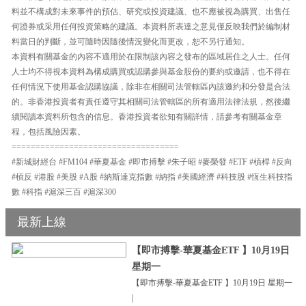
料並不構成對未來事件的預估、研究或投資建議、也不應被視為購買、出售任
何證券或采用任何投資策略的建議。本資料所表達之意見僅反映我們於編制材
料當日的判斷，並可隨時因隨後情況變化而更改，恕不另行通知。
本資料有關基金的內容不適用於在限制該內容之發布的區域居住之人士。任何
人士均不得視本資料為構成購買或認購參與基金股份的要約或邀請，也不得在
任何情況下使用基金認購協議，除非在相關司法管轄區內該邀約和分發是合法
的。非香港投資者有責任遵守其相關司法管轄區的所有適用法律法規，然後繼
續閱讀本資料所包含的信息。香港投資者欲知有關詳情，請參考有關基金章
程，包括風險因素。
===================================
#新城財經台 #FM104 #華夏基金 #即市搏擊 #朱子昭 #麥榮發 #ETF #槓桿 #反向
#槓反 #港股 #美股 #A股 #納斯達克指數 #納指 #美國經濟 #科技股 #恆生科技指
數 #科指 #滬深三百 #滬深300
最新上線
【即市搏擊-華夏基金ETF 】10月19日
星期一
【即市搏擊-華夏基金ETF 】10月19日 星期一
|