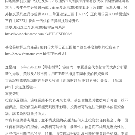
內地經濟從疫情中強勁反彈，A股滬深300指數跨行業有效代表中國整體經濟基
本面，去年全年升幅逾兩成，而華夏滬深300指數ETF（03188）廣為人知，另
外槓反系列產品亦提供 #XL二華夏滬深三百【07272】正向兩倍及 #XI華夏滬深
三百【07373】反向一倍供你選擇捕捉短線升跌！
華夏DIREXION 滬深300槓桿反向系列:
https://www.chinaamc.com.hk/ETF/CSI300/tc/
甚麼是槓桿反向產品? 如何倍大單日正反回報？適合甚麼類型的投資者？
http://www.chinaamc.com.hk/ETF/tc/#L&I
逢星期一下午2:20-2:30【即市搏擊】節目內，華夏基金代表都會同大家分析最
新的港股、美股及A股市況，用ETF產品捕捉不同市況的投資機遇！
大家記得收聽新城財經台以及收睇【新城財經台-財經直播】專頁、【新城
play】頻道直播啦～
重要聲明
投資涉及風險。過往業績不代表將來表現。基金價格及其收益可升可跌，並不
能保證。投資價值亦可能受到匯率影響。投資者可能無法取回原本的投資金
額。講者為證監會持牌人。
本資料僅供參考用途，並不構成要約或邀請任何人士投資於任何基金，亦非因
任何有關要約而擬備。本資料可能含有「前瞻性」信息而不純綷是歷史性的。
這些信息可能包括預測、預報、收益或回報估計及可能的投資組合構成。本資