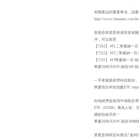
有關產品的重要事項，請參閱 https:
https://www.chinaamc.com.h
美股愈來愈受香港投資者關
沖，可以留意:
【7261】 #FL二華夏納
【7522】 #FI二華夏納
【7331】 #FI華夏納一
華夏DIREXION 納指100 槓桿反向
一手掌握新經濟科技龍頭，涵
華夏恆生科技指數ETF: https://ww
內地經濟從疫情中強勁反彈
ETF（03188）廣為人知
捕捉短線升跌！
華夏DIREXION 滬深300槓桿反向系
甚麼是槓桿反向產品? 如