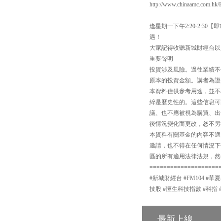
http://www.chinaamc.com.hk/
逢星期一下午2:20-2:
遇！
大家記得收聽新城財經台以
重要聲明
投資涉及風險。過往業績不
原本的投資金額。講者為證
本資料僅供參考用途，並不
綷是歷史性的。這些信息可
議、也不應被視為購買、出
後情況變化而更改，恕不另
本資料有關基金的內容不適
邀請，也不得在任何情況下
區的所有適用法律法規，然
====================
#新城財經台 #FM104 #華
技股 #恆生科技指數 #科指 
最新上線