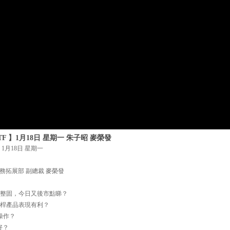
F 】1月18日 星期一 朱子昭 麥榮發
1月18日 星期一
務拓展部 副總裁 麥榮發
後整固，今日又後市點睇？
0槓桿產品表現有利？
操作？
好？