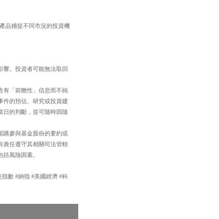
TF產品捕捉不同市況的投資機
影響。投資者可能無法取回
含有「前瞻性」信息而不純
事件的預估、研究或投資建
當日的判斷，並可隨時因隨
認購參與基金股份的要約或
有責任遵守其相關司法管轄
包括風險因素。
達克指數 #納指 #美國經濟 #科