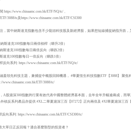
//www.chinaamc.com.hk/ETF/NQ/tc/ 、
k/ETF/3088/tc及https://www.chinaamc.com.hk/ETF/CSI300
注，當中納斯達克指數包含不少龍頭科技股及新經濟股，如果想短線捕捉納指升跌，
一百 納斯達克100指數每日兩倍槓桿（睇升2倍）
一百 納斯達克100指數每日兩倍反向（睇跌2倍）
百 納斯達克100指數每日一倍反向（睇跌1倍）
系列: https://www.chinaamc.com.hk/ETF/NQ/tc/
蓋領先科技主題，兼捕捉中概股回歸機遇， #華夏恆生科技指數ETF【3088】 聚
w.chinaamc.com.hk/ETF/3088/tc/
，A股滬深300指數跨行業有效代表中國整體經濟基本面，去年全年升幅逾兩成，而華夏
，另外槓反系列產品亦提供 #XL二華夏滬深三百【07272】正向兩倍及 #XI華夏滬深三百
列: https://www.chinaamc.com.hk/ETF/CSI300/tc/
何倍大單日正反回報？適合甚麼類型的投資者？