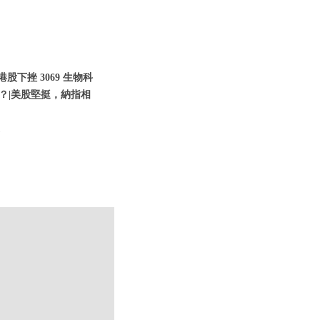
港股下挫 3069 生物科
甚麼？|美股堅挺，納指相
遭