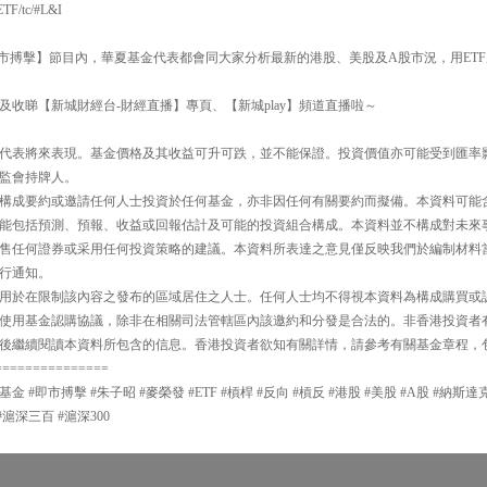
ETF/tc/#L&I
30【即市搏擊】節目內，華夏基金代表都會同大家分析最新的港股、美股及A股市況，用E
及收睇【新城財經台-財經直播】專頁、【新城play】頻道直播啦～
代表將來表現。基金價格及其收益可升可跌，並不能保證。投資價值亦可能受到匯率
監會持牌人。
構成要約或邀請任何人士投資於任何基金，亦非因任何有關要約而擬備。本資料可能
能包括預測、預報、收益或回報估計及可能的投資組合構成。本資料並不構成對未來
售任何證券或采用任何投資策略的建議。本資料所表達之意見僅反映我們於編制材料
行通知。
用於在限制該內容之發布的區域居住之人士。任何人士均不得視本資料為構成購買或
使用基金認購協議，除非在相關司法管轄區內該邀約和分發是合法的。非香港投資者
後繼續閱讀本資料所包含的信息。香港投資者欲知有關詳情，請參考有關基金章程，
===============
夏基金 #即市搏擊 #朱子昭 #麥榮發 #ETF #槓桿 #反向 #槓反 #港股 #美股 #A股 #納斯
#滬深三百 #滬深300