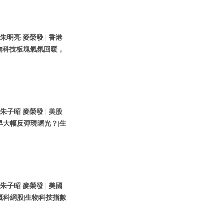
 朱明亮 麥榮發 | 香港
物科技板塊氣氛回暖，
 朱子昭 麥榮發 | 美股
早大幅反彈現曙光？|生
 朱子昭 麥榮發 | 美國
概科網股|生物科技指數