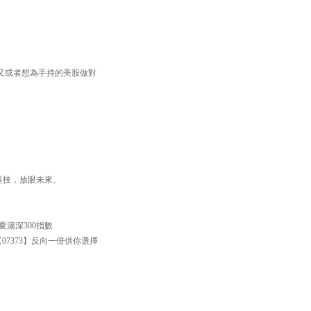
又或者想為手持的美股做對
焦科技，放眼未來。
滬深300指數
【07373】反向一倍供你選擇