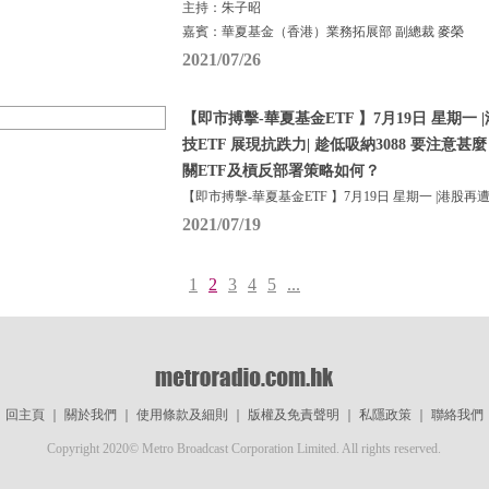
主持：朱子昭
嘉賓：華夏基金（香港）業務拓展部 副總裁 麥榮
2021/07/26
【即市搏擊-華夏基金ETF 】7月19日 星期一 |
技ETF 展現抗跌力| 趁低吸納3088 要注意
關ETF及槓反部署策略如何？
【即市搏擊-華夏基金ETF 】7月19日 星期一 |港股再
2021/07/19
1
2
3
4
5
...
回主頁
｜
關於我們
｜
使用條款及細則
｜
版權及免責聲明
｜
私隱政策
｜
聯絡我們
Copyright 2020© Metro Broadcast Corporation Limited. All rights reserved.