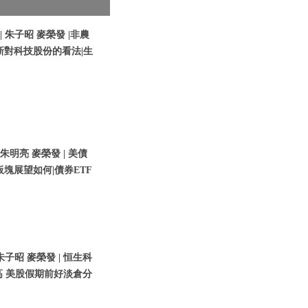
| 朱子昭 麥榮發 |非農
新對科技股份的看法|生
 朱明亮 麥榮發 | 美債
塊展望如何|債券ETF
朱子昭 麥榮發 | 恒生科
高 美股假期前好淡倉分