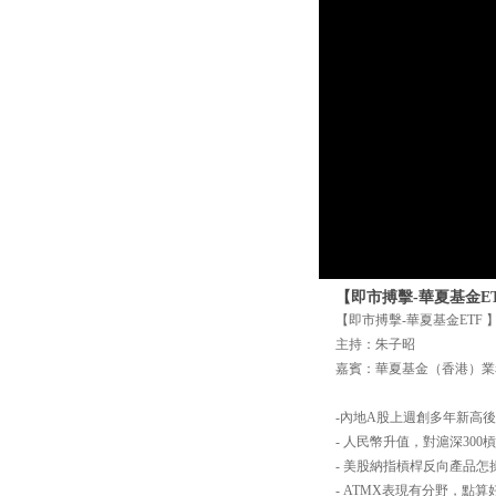
【即市搏擊-華夏基金ET
【即市搏擊-華夏基金ETF 】
主持：朱子昭
嘉賓：華夏基金（香港）業
-內地A股上週創多年新高
- 人民幣升值，對滬深30
- 美股納指槓桿反向產品怎
- ATMX表現有分野，點算