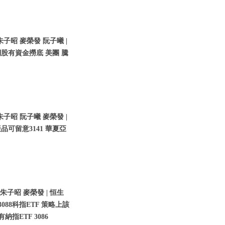
朱子昭 麥榮發 阮子曦 |
科網股有資金撈底 美團 騰
朱子昭 阮子曦 麥榮發 |
可留意3141 華夏亞
 朱子昭 麥榮發 | 恒生
88科指ETF 策略上該
指ETF 3086