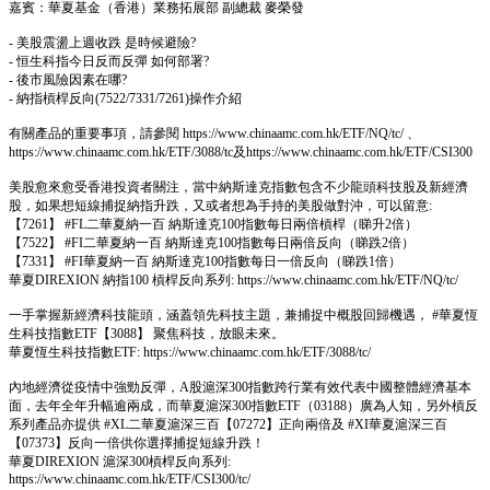
嘉賓：華夏基金（香港）業務拓展部 副總裁 麥榮發
- 美股震盪上週收跌 是時候避險?
- 恒生科指今日反而反彈 如何部署?
- 後市風險因素在哪?
- 納指槓桿反向(7522/7331/7261)操作介紹
有關產品的重要事項，請參閱 https://www.chinaamc.com.hk/ETF/NQ/tc/ 、
https://www.chinaamc.com.hk/ETF/3088/tc及https://www.chinaamc.com.hk/ETF/CSI300
美股愈來愈受香港投資者關注，當中納斯達克指數包含不少龍頭科技股及新經濟
股，如果想短線捕捉納指升跌，又或者想為手持的美股做對沖，可以留意:
【7261】 #FL二華夏納一百 納斯達克100指數每日兩倍槓桿（睇升2倍）
【7522】 #FI二華夏納一百 納斯達克100指數每日兩倍反向（睇跌2倍）
【7331】 #FI華夏納一百 納斯達克100指數每日一倍反向（睇跌1倍）
華夏DIREXION 納指100 槓桿反向系列: https://www.chinaamc.com.hk/ETF/NQ/tc/
一手掌握新經濟科技龍頭，涵蓋領先科技主題，兼捕捉中概股回歸機遇， #華夏恆
生科技指數ETF【3088】 聚焦科技，放眼未來。
華夏恆生科技指數ETF: https://www.chinaamc.com.hk/ETF/3088/tc/
內地經濟從疫情中強勁反彈，A股滬深300指數跨行業有效代表中國整體經濟基本
面，去年全年升幅逾兩成，而華夏滬深300指數ETF（03188）廣為人知，另外槓反
系列產品亦提供 #XL二華夏滬深三百【07272】正向兩倍及 #XI華夏滬深三百
【07373】反向一倍供你選擇捕捉短線升跌！
華夏DIREXION 滬深300槓桿反向系列:
https://www.chinaamc.com.hk/ETF/CSI300/tc/