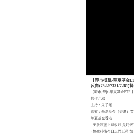
【即市搏擊-華夏基金ET
反向(7522/7331/7261
【即市搏擊-華夏基金ETF 】
操作介紹
主持：朱子昭
嘉賓：華夏基金（香港）業
華夏基金香港
- 美股震盪上週收跌 是時候
- 恒生科指今日反而反彈 如