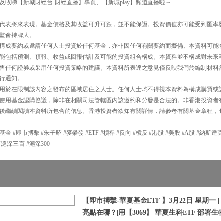
及收睇【新城財經台-財經直播】專頁、【新城play】頻道直播啦～
代表將來表現。基金價格及其收益可升可跌，並不能保證。投資價值亦可能受到匯率
監會持牌人。
構成要約或邀請任何人士投資於任何基金，亦非因任何有關要約而擬備。本資料可能
能包括預測、預報、收益或回報估計及可能的投資組合構成。本資料並不構成對未來
售任何證券或采用任何投資策略的建議。本資料所表達之意見僅反映我們於編制材料
行通知。
用於在限制該內容之發布的區域居住之人士。任何人士均不得視本資料為構成購買或
使用基金認購協議，除非在相關司法管轄區內該邀約和分發是合法的。非香港投資者
後繼續閱讀本資料所包含的信息。香港投資者欲知有關詳情，請參考有關基金章程，
===============
夏基金 #即市搏擊 #朱子昭 #麥榮發 #ETF #槓桿 #反向 #槓反 #港股 #美股 #A股 #納斯
#滬深三百 #滬深300
【即市搏擊-華夏基金ETF 】3月22日 星期一
亮點在哪？|用【3069】 華夏生科ETF 部