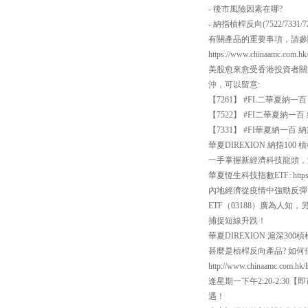
- 後市風險因素在哪?
- 納指槓桿反向(7522/7331/
有關產品的重要事項，請參閱 https:
https://www.chinaamc.com.h
美股愈來愈受香港投資者關
沖，可以留意:
【7261】 #FL二華夏納
【7522】 #FI二華夏納
【7331】 #FI華夏納一
華夏DIREXION 納指100 槓桿反向
一手掌握新經濟科技龍頭，涵
華夏恆生科技指數ETF: https://ww
內地經濟從疫情中強勁反彈
ETF（03188）廣為人知
捕捉短線升跌！
華夏DIREXION 滬深300槓桿反向系
甚麼是槓桿反向產品? 如
http://www.chinaamc.com.hk/
逢星期一下午2:20-2:
遇！