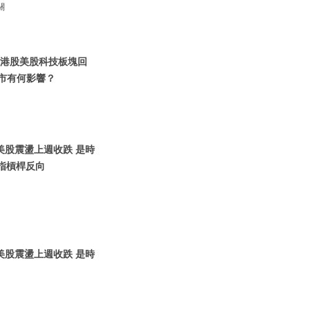
關
 | 港股美股科技板塊回
股市有何影響？
| 美股震盪上週收跌 是時
納指槓桿反向
| 美股震盪上週收跌 是時