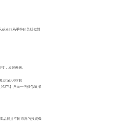
又或者想為手持的美股做對
焦科技，放眼未來。
滬深300指數
【07373】反向一倍供你選擇
TF產品捕捉不同市況的投資機