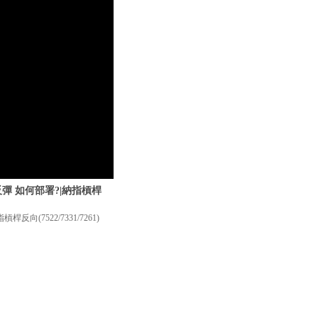
反彈 如何部署?|納指槓桿
(7522/7331/7261)