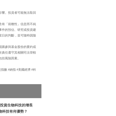
影響。投資者可能無法取回
含有「前瞻性」信息而不純
事件的預估、研究或投資建
當日的判斷，並可隨時因隨
認購參與基金股份的要約或
有責任遵守其相關司法管轄
包括風險因素。
達克指數 #納指 #美國經濟 #科
 | 投資生物科技的增長
署生物科技有何優勢？