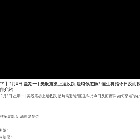
F 】2月8日 星期一 | 美股震盪上週收跌 是時候避險?|恒生科指今日反而
)操作介紹
2月8日 星期一 | 美股震盪上週收跌 是時候避險?|恒生科指今日反而反彈 如何部署?|納指槓桿反向
務拓展部 副總裁 麥榮發
避險?
何部署?