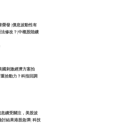
 麥榮發 |債息波動性有
斷法修改？|中概股陸續
動
| 美國刺激經濟方案拍
否重拾動力？科指回調
 |債息續受關注，美股波
討結果港股急彈| 科技