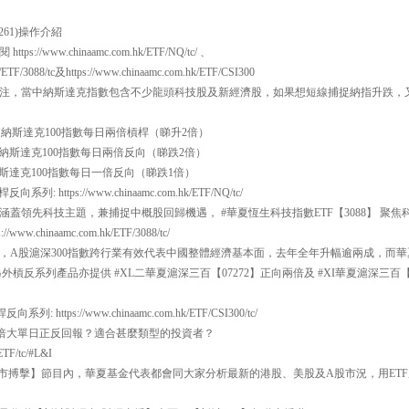
7261)操作介紹
//www.chinaamc.com.hk/ETF/NQ/tc/ 、
k/ETF/3088/tc及https://www.chinaamc.com.hk/ETF/CSI300
注，當中納斯達克指數包含不少龍頭科技股及新經濟股，如果想短線捕捉納指升跌，
一百 納斯達克100指數每日兩倍槓桿（睇升2倍）
一百 納斯達克100指數每日兩倍反向（睇跌2倍）
百 納斯達克100指數每日一倍反向（睇跌1倍）
系列: https://www.chinaamc.com.hk/ETF/NQ/tc/
蓋領先科技主題，兼捕捉中概股回歸機遇， #華夏恆生科技指數ETF【3088】 聚
w.chinaamc.com.hk/ETF/3088/tc/
，A股滬深300指數跨行業有效代表中國整體經濟基本面，去年全年升幅逾兩成，而華夏
，另外槓反系列產品亦提供 #XL二華夏滬深三百【07272】正向兩倍及 #XI華夏滬深三百
列: https://www.chinaamc.com.hk/ETF/CSI300/tc/
何倍大單日正反回報？適合甚麼類型的投資者？
ETF/tc/#L&I
30【即市搏擊】節目內，華夏基金代表都會同大家分析最新的港股、美股及A股市況，用E