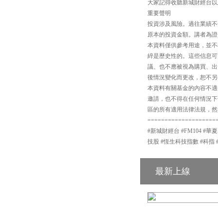
大家記得收聽新城財經台以
重要聲明
投資涉及風險。過往業績不
原本的投資金額。講者為證
本資料僅供參考用途，並不
綷是歷史性的。這些信息可
議、也不應被視為購買、出
後情況變化而更改，恕不另
本資料有關基金的內容不適
邀請，也不得在任何情況下
區的所有適用法律法規，然
====================
#新城財經台 #FM104 #華
技股 #恆生科技指數 #科指 
最新上線