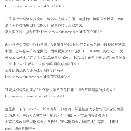
https://www.chinaamc.com.hk/ETF/NQ/tc/
一手掌握新經濟科技龍頭，涵蓋領先科技主題，兼捕捉中概股回歸機遇， #華
夏恆生科技指數ETF【3088】 聚焦科技，放眼未來。
華夏恆生科技指數ETF: https://www.chinaamc.com.hk/ETF/3088/tc/
內地經濟從疫情中強勁反彈，A股滬深300指數跨行業有效代表中國整體經濟基
本面，去年全年升幅逾兩成，而華夏滬深300指數ETF（03188）廣為人知，另
外槓反系列產品亦提供 #XL二華夏滬深三百【07272】正向兩倍及 #XI華夏滬深
三百【07373】反向一倍供你選擇捕捉短線升跌！
華夏DIREXION 滬深300槓桿反向系列:
https://www.chinaamc.com.hk/ETF/CSI300/tc/
甚麼是槓桿反向產品? 如何倍大單日正反回報？適合甚麼類型的投資者？
http://www.chinaamc.com.hk/ETF/tc/#L&I
逢星期一下午2:20-2:30【即市搏擊】節目內，華夏基金代表都會同大家分析最
新的港股、美股及A股市況，用ETF產品捕捉不同市況的投資機遇！
大家記得收聽新城財經台以及收睇【新城財經台-財經直播】專頁、【新城
play】頻道直播啦～