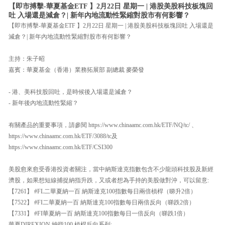
【即市搏擊-華夏基金ETF 】2月22日 星期一 | 港股美股科技板塊回
吐 入場還是減倉？| 新年內地流動性緊縮對股市有何影響？
【即市搏擊-華夏基金ETF 】2月22日 星期一 | 港股美股科技板塊回吐 入場還是
減倉？| 新年內地流動性緊縮對股市有何影響？
主持：朱子昭
嘉賓：華夏基金（香港）業務拓展部 副總裁 麥榮發
- 港、美科技股回吐，是時候後入場還是減倉？
- 新年後內地流動性緊縮？
有關產品的重要事項，請參閱 https://www.chinaamc.com.hk/ETF/NQ/tc/ 、
https://www.chinaamc.com.hk/ETF/3088/tc及
https://www.chinaamc.com.hk/ETF/CSI300
美股愈來愈受香港投資者關注，當中納斯達克指數包含不少龍頭科技股及新經
濟股，如果想短線捕捉納指升跌，又或者想為手持的美股做對沖，可以留意:
【7261】 #FL二華夏納一百 納斯達克100指數每日兩倍槓桿（睇升2倍）
【7522】 #FI二華夏納一百 納斯達克100指數每日兩倍反向（睇跌2倍）
【7331】 #FI華夏納一百 納斯達克100指數每日一倍反向（睇跌1倍）
華夏DIREXION 納指100 槓桿反向系列: