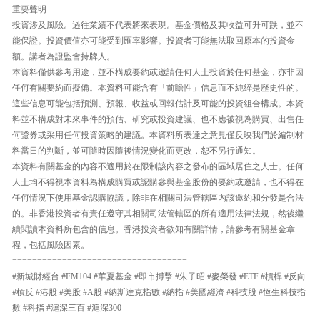
重要聲明
投資涉及風險。過往業績不代表將來表現。基金價格及其收益可升可跌，並不
能保證。投資價值亦可能受到匯率影響。投資者可能無法取回原本的投資金
額。講者為證監會持牌人。
本資料僅供參考用途，並不構成要約或邀請任何人士投資於任何基金，亦非因
任何有關要約而擬備。本資料可能含有「前瞻性」信息而不純綷是歷史性的。
這些信息可能包括預測、預報、收益或回報估計及可能的投資組合構成。本資
料並不構成對未來事件的預估、研究或投資建議、也不應被視為購買、出售任
何證券或采用任何投資策略的建議。本資料所表達之意見僅反映我們於編制材
料當日的判斷，並可隨時因隨後情況變化而更改，恕不另行通知。
本資料有關基金的內容不適用於在限制該內容之發布的區域居住之人士。任何
人士均不得視本資料為構成購買或認購參與基金股份的要約或邀請，也不得在
任何情況下使用基金認購協議，除非在相關司法管轄區內該邀約和分發是合法
的。非香港投資者有責任遵守其相關司法管轄區的所有適用法律法規，然後繼
續閱讀本資料所包含的信息。香港投資者欲知有關詳情，請參考有關基金章
程，包括風險因素。
===================================
#新城財經台 #FM104 #華夏基金 #即市搏擊 #朱子昭 #麥榮發 #ETF #槓桿 #反向
#槓反 #港股 #美股 #A股 #納斯達克指數 #納指 #美國經濟 #科技股 #恆生科技指
數 #科指 #滬深三百 #滬深300