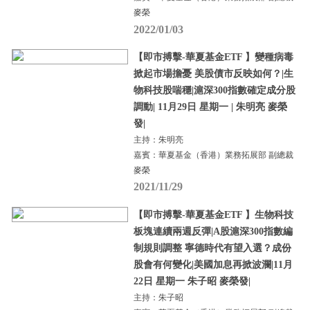
麥榮
2022/01/03
【即市搏擊-華夏基金ETF 】變種病毒
掀起市場擔憂 美股債市反映如何？|生
物科技股喘穩|滬深300指數確定成分股
調動| 11月29日 星期一 | 朱明亮 麥榮
發|
主持：朱明亮
嘉賓：華夏基金（香港）業務拓展部 副總裁
麥榮
2021/11/29
【即市搏擊-華夏基金ETF 】生物科技
板塊連續兩週反彈|A股滬深300指數編
制規則調整 寧德時代有望入選？成份
股會有何變化|美國加息再掀波瀾|11月
22日 星期一 朱子昭 麥榮發|
主持：朱子昭