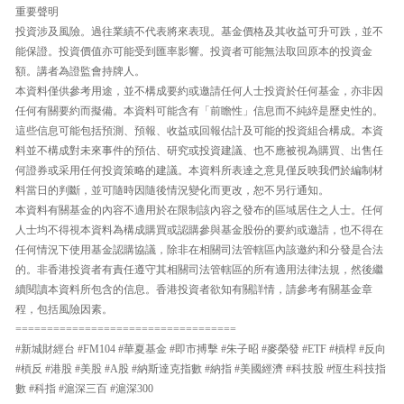
重要聲明
投資涉及風險。過往業績不代表將來表現。基金價格及其收益可升可跌，並不
能保證。投資價值亦可能受到匯率影響。投資者可能無法取回原本的投資金
額。講者為證監會持牌人。
本資料僅供參考用途，並不構成要約或邀請任何人士投資於任何基金，亦非因
任何有關要約而擬備。本資料可能含有「前瞻性」信息而不純綷是歷史性的。
這些信息可能包括預測、預報、收益或回報估計及可能的投資組合構成。本資
料並不構成對未來事件的預估、研究或投資建議、也不應被視為購買、出售任
何證券或采用任何投資策略的建議。本資料所表達之意見僅反映我們於編制材
料當日的判斷，並可隨時因隨後情況變化而更改，恕不另行通知。
本資料有關基金的內容不適用於在限制該內容之發布的區域居住之人士。任何
人士均不得視本資料為構成購買或認購參與基金股份的要約或邀請，也不得在
任何情況下使用基金認購協議，除非在相關司法管轄區內該邀約和分發是合法
的。非香港投資者有責任遵守其相關司法管轄區的所有適用法律法規，然後繼
續閱讀本資料所包含的信息。香港投資者欲知有關詳情，請參考有關基金章
程，包括風險因素。
===================================
#新城財經台 #FM104 #華夏基金 #即市搏擊 #朱子昭 #麥榮發 #ETF #槓桿 #反向
#槓反 #港股 #美股 #A股 #納斯達克指數 #納指 #美國經濟 #科技股 #恆生科技指
數 #科指 #滬深三百 #滬深300