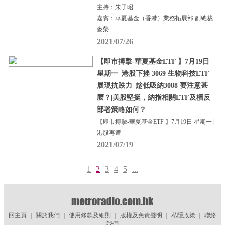
主持：朱子昭
嘉賓：華夏基金（香港）業務拓展部 副總裁
麥榮
2021/07/26
【即市搏擊-華夏基金ETF 】7月19日
星期一 |港股下挫 3069 生物科技ETF
展現抗跌力| 趁低吸納3088 要注意甚
麼？|美股堅挺，納指相關ETF及槓反
部署策略如何？
【即市搏擊-華夏基金ETF 】7月19日 星期一 |
港股再遭
2021/07/19
1
2
3
4
5
...
回主頁
｜
關於我們
｜
使用條款及細則
｜
版權及免責聲明
｜
私隱政策
｜
聯絡
我們