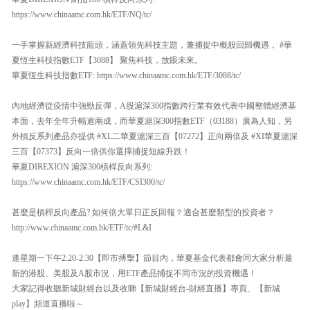
https://www.chinaamc.com.hk/ETF/NQ/tc/
一手掌握新經濟科技龍頭，涵蓋領先科技主題，兼捕捉中概股回歸機遇， #華
夏恆生科技指數ETF【3088】 聚焦科技，放眼未來。
華夏恆生科技指數ETF: https://www.chinaamc.com.hk/ETF/3088/tc/
內地經濟從疫情中強勁反彈，A股滬深300指數跨行業有效代表中國整體經濟基
本面，去年全年升幅逾兩成，而華夏滬深300指數ETF（03188）廣為人知，另
外槓反系列產品亦提供 #XL二華夏滬深三百【07272】正向兩倍及 #XI華夏滬深
三百【07373】反向一倍供你選擇捕捉短線升跌！
華夏DIREXION 滬深300槓桿反向系列:
https://www.chinaamc.com.hk/ETF/CSI300/tc/
甚麼是槓桿反向產品? 如何倍大單日正反回報？適合甚麼類型的投資者？
http://www.chinaamc.com.hk/ETF/tc/#L&I
逢星期一下午2:20-2:30【即市搏擊】節目內，華夏基金代表都會同大家分析最
新的港股、美股及A股市況，用ETF產品捕捉不同市況的投資機遇！
大家記得收聽新城財經台以及收睇【新城財經台-財經直播】專頁、【新城
play】頻道直播啦～