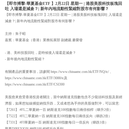
【即市搏擊-華夏基金ETF 】2月22日 星期一 | 港股美股科技板塊回
吐 入場還是減倉？| 新年內地流動性緊縮對股市有何影響？
【即市搏擊-華夏基金ETF 】2月22日 星期一 | 港股美股科技板塊回吐 入場還是
減倉？| 新年內地流動性緊縮對股市有何影響？
主持：朱子昭
嘉賓：華夏基金（香港）業務拓展部 副總裁 麥榮發
- 港、美科技股回吐，是時候後入場還是減倉？
- 新年後內地流動性緊縮？
有關產品的重要事項，請參閱 https://www.chinaamc.com.hk/ETF/NQ/tc/ 、
https://www.chinaamc.com.hk/ETF/3088/tc及
https://www.chinaamc.com.hk/ETF/CSI300
美股愈來愈受香港投資者關注，當中納斯達克指數包含不少龍頭科技股及新經
濟股，如果想短線捕捉納指升跌，又或者想為手持的美股做對沖，可以留意:
【7261】 #FL二華夏納一百 納斯達克100指數每日兩倍槓桿（睇升2倍）
【7522】 #FI二華夏納一百 納斯達克100指數每日兩倍反向（睇跌2倍）
【7331】 #FI華夏納一百 納斯達克100指數每日一倍反向（睇跌1倍）
華夏DIREXION 納指100 槓桿反向系列: