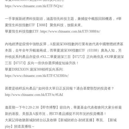
https://www.chinaamc.com.hk/ETF/NQ/tc/
一手掌握新經濟科技龍頭，涵蓋領先科技主題，兼捕捉中概股回歸機遇， #華
夏恆生科技指數ETF【3088】 聚焦科技，放眼未來。
華夏恆生科技指數ETF: https://www.chinaamc.com.hk/ETF/3088/tc/
內地經濟從疫情中強勁反彈，A股滬深300指數跨行業有效代表中國整體經濟基
本面，去年全年升幅逾兩成，而華夏滬深300指數ETF（03188）廣為人知，另
外槓反系列產品亦提供 #XL二華夏滬深三百【07272】正向兩倍及 #XI華夏滬深
三百【07373】反向一倍供你選擇捕捉短線升跌！
華夏DIREXION 滬深300槓桿反向系列:
https://www.chinaamc.com.hk/ETF/CSI300/tc/
甚麼是槓桿反向產品? 如何倍大單日正反回報？適合甚麼類型的投資者？
http://www.chinaamc.com.hk/ETF/tc/#L&I
逢星期一下午2:20-2:30【即市搏擊】節目內，華夏基金代表都會同大家分析最
新的港股、美股及A股市況，用ETF產品捕捉不同市況的投資機遇！
大家記得收聽新城財經台以及收睇【新城財經台-財經直播】專頁、【新城
play】頻道直播啦～