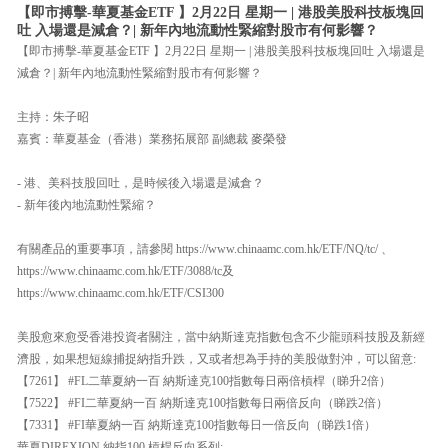
【即市搏擊-華夏基金ETF 】2月22日 星期一 | 港股美股科技板塊回
吐 入場還是減倉？| 新年內地流動性緊縮對股市有何影響？
【即市搏擊-華夏基金ETF 】2月22日 星期一 | 港股美股科技板塊回吐 入場還是
減倉？| 新年內地流動性緊縮對股市有何影響？
主持：朱子昭
嘉賓：華夏基金（香港）業務拓展部 副總裁 麥榮發
- 港、美科技股回吐，是時候後入場還是減倉？
- 新年後內地流動性緊縮？
有關產品的重要事項，請參閱 https://www.chinaamc.com.hk/ETF/NQ/tc/ 、
https://www.chinaamc.com.hk/ETF/3088/tc及
https://www.chinaamc.com.hk/ETF/CSI300
美股愈來愈受香港投資者關注，當中納斯達克指數包含不少龍頭科技股及新經
濟股，如果想短線捕捉納指升跌，又或者想為手持的美股做對沖，可以留意:
【7261】 #FL二華夏納一百 納斯達克100指數每日兩倍槓桿（睇升2倍）
【7522】 #FI二華夏納一百 納斯達克100指數每日兩倍反向（睇跌2倍）
【7331】 #FI華夏納一百 納斯達克100指數每日一倍反向（睇跌1倍）
華夏DIREXION 納指100 槓桿反向系列: