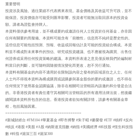
重要聲明
投資涉及風險。過往業績不代表將來表現。基金價格及其收益可升可跌，並不
能保證。投資價值亦可能受到匯率影響。投資者可能無法取回原本的投資金
額。講者為證監會持牌人。
本資料僅供參考用途，並不構成要約或邀請任何人士投資於任何基金，亦非因
任何有關要約而擬備。本資料可能含有「前瞻性」信息而不純綷是歷史性的。
這些信息可能包括預測、預報、收益或回報估計及可能的投資組合構成。本資
料並不構成對未來事件的預估、研究或投資建議、也不應被視為購買、出售任
何證券或采用任何投資策略的建議。本資料所表達之意見僅反映我們於編制材
料當日的判斷，並可隨時因隨後情況變化而更改，恕不另行通知。
本資料有關基金的內容不適用於在限制該內容之發布的區域居住之人士。任何
人士均不得視本資料為構成購買或認購參與基金股份的要約或邀請，也不得在
任何情況下使用基金認購協議，除非在相關司法管轄區內該邀約和分發是合法
的。非香港投資者有責任遵守其相關司法管轄區的所有適用法律法規，然後繼
續閱讀本資料所包含的信息。香港投資者欲知有關詳情，請參考有關基金章
程，包括風險因素。
===================================
#新城財經台 #FM104 #華夏基金 #即市搏擊 #朱子昭 #麥榮發 #ETF #槓桿 #反向
#槓反 #港股 #美股 #A股 #納斯達克指數 #納指 #美國經濟 #科技股 #恆生科技指
數 #科指 #滬深三百 #滬深300