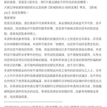
新的港股、美股及A股市況，用ETF產品捕捉不同市況的投資機遇！
大家記得收聽新城財經台以及收睇【新城財經台-財經直播】專頁、【新城
play】頻道直播啦～
重要聲明
投資涉及風險。過往業績不代表將來表現。基金價格及其收益可升可跌，並不
能保證。投資價值亦可能受到匯率影響。投資者可能無法取回原本的投資金
額。講者為證監會持牌人。
本資料僅供參考用途，並不構成要約或邀請任何人士投資於任何基金，亦非因
任何有關要約而擬備。本資料可能含有「前瞻性」信息而不純綷是歷史性的。
這些信息可能包括預測、預報、收益或回報估計及可能的投資組合構成。本資
料並不構成對未來事件的預估、研究或投資建議、也不應被視為購買、出售任
何證券或采用任何投資策略的建議。本資料所表達之意見僅反映我們於編制材
料當日的判斷，並可隨時因隨後情況變化而更改，恕不另行通知。
本資料有關基金的內容不適用於在限制該內容之發布的區域居住之人士。任何
人士均不得視本資料為構成購買或認購參與基金股份的要約或邀請，也不得在
任何情況下使用基金認購協議，除非在相關司法管轄區內該邀約和分發是合法
的。非香港投資者有責任遵守其相關司法管轄區的所有適用法律法規，然後繼
續閱讀本資料所包含的信息。香港投資者欲知有關詳情，請參考有關基金章
程，包括風險因素。
===================================