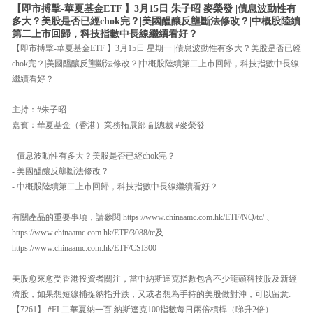
【即市搏擊-華夏基金ETF 】3月15日 朱子昭 麥榮發 |債息波動性有
多大？美股是否已經chok完？|美國醞釀反壟斷法修改？|中概股陸續
第二上市回歸，科技指數中長線繼續看好？
【即市搏擊-華夏基金ETF 】3月15日 星期一 |債息波動性有多大？美股是否已經
chok完？|美國醞釀反壟斷法修改？|中概股陸續第二上市回歸，科技指數中長線
繼續看好？
主持：#朱子昭
嘉賓：華夏基金（香港）業務拓展部 副總裁 #麥榮發
- 債息波動性有多大？美股是否已經chok完？
- 美國醞釀反壟斷法修改？
- 中概股陸續第二上市回歸，科技指數中長線繼續看好？
有關產品的重要事項，請參閱 https://www.chinaamc.com.hk/ETF/NQ/tc/ 、
https://www.chinaamc.com.hk/ETF/3088/tc及
https://www.chinaamc.com.hk/ETF/CSI300
美股愈來愈受香港投資者關注，當中納斯達克指數包含不少龍頭科技股及新經
濟股，如果想短線捕捉納指升跌，又或者想為手持的美股做對沖，可以留意:
【7261】 #FL二華夏納一百 納斯達克100指數每日兩倍槓桿（睇升2倍）