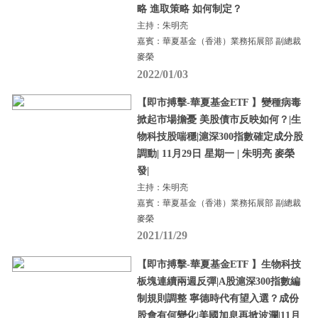
略 進取策略 如何制定？
主持：朱明亮
嘉賓：華夏基金（香港）業務拓展部 副總裁
麥榮
2022/01/03
【即市搏擊-華夏基金ETF 】變種病毒
掀起市場擔憂 美股債市反映如何？|生
物科技股喘穩|滬深300指數確定成分股
調動| 11月29日 星期一 | 朱明亮 麥榮
發|
主持：朱明亮
嘉賓：華夏基金（香港）業務拓展部 副總裁
麥榮
2021/11/29
【即市搏擊-華夏基金ETF 】生物科技
板塊連續兩週反彈|A股滬深300指數編
制規則調整 寧德時代有望入選？成份
股會有何變化|美國加息再掀波瀾|11月