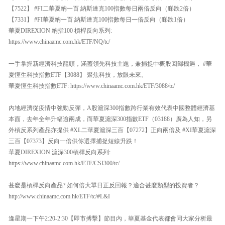
【7522】 #FI二華夏納一百 納斯達克100指數每日兩倍反向（睇跌2倍）
【7331】 #FI華夏納一百 納斯達克100指數每日一倍反向（睇跌1倍）
華夏DIREXION 納指100 槓桿反向系列:
https://www.chinaamc.com.hk/ETF/NQ/tc/
一手掌握新經濟科技龍頭，涵蓋領先科技主題，兼捕捉中概股回歸機遇， #華
夏恆生科技指數ETF【3088】 聚焦科技，放眼未來。
華夏恆生科技指數ETF: https://www.chinaamc.com.hk/ETF/3088/tc/
內地經濟從疫情中強勁反彈，A股滬深300指數跨行業有效代表中國整體經濟基
本面，去年全年升幅逾兩成，而華夏滬深300指數ETF（03188）廣為人知，另
外槓反系列產品亦提供 #XL二華夏滬深三百【07272】正向兩倍及 #XI華夏滬深
三百【07373】反向一倍供你選擇捕捉短線升跌！
華夏DIREXION 滬深300槓桿反向系列:
https://www.chinaamc.com.hk/ETF/CSI300/tc/
甚麼是槓桿反向產品? 如何倍大單日正反回報？適合甚麼類型的投資者？
http://www.chinaamc.com.hk/ETF/tc/#L&I
逢星期一下午2:20-2:30【即市搏擊】節目內，華夏基金代表都會同大家分析最