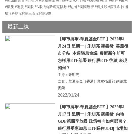
#新城財經台 #FM104 #華夏基金 #即市搏擊 #朱子昭 #麥榮發 #ETF #槓桿 #反向
#槓反 #港股 #美股 #A股 #納斯達克指數 #納指 #美國經濟 #科技股 #恆生科技指
數 #科指 #滬深三百 #滬深300
最新上線
【即市搏擊-華夏基金ETF 】2022年1
月24日 星期一 | 朱明亮 麥榮發| 美股後
市分歧 |本週議息會議| 農曆新年前可
怎樣用ETF部署|銀行股ETF 往績 表現
如何？
主持：朱明亮
嘉賓：華夏基金（香港）業務拓展部 副總裁
麥榮
2022/01/24
【即市搏擊-華夏基金ETF 】2022年1
月17日 星期一 | 朱明亮 麥榮發| 內地
GDP第四季放緩 政策轉向如何部署？|
銀行股受惠加息 ETF睇住3143| 市場如