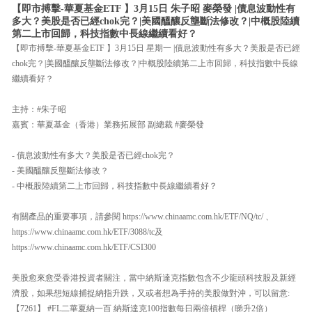
【即市搏擊-華夏基金ETF 】3月15日 朱子昭 麥榮發 |債息波動性有
多大？美股是否已經chok完？|美國醞釀反壟斷法修改？|中概股陸續
第二上市回歸，科技指數中長線繼續看好？
【即市搏擊-華夏基金ETF 】3月15日 星期一 |債息波動性有多大？美股是否已經
chok完？|美國醞釀反壟斷法修改？|中概股陸續第二上市回歸，科技指數中長線
繼續看好？
主持：#朱子昭
嘉賓：華夏基金（香港）業務拓展部 副總裁 #麥榮發
- 債息波動性有多大？美股是否已經chok完？
- 美國醞釀反壟斷法修改？
- 中概股陸續第二上市回歸，科技指數中長線繼續看好？
有關產品的重要事項，請參閱 https://www.chinaamc.com.hk/ETF/NQ/tc/ 、
https://www.chinaamc.com.hk/ETF/3088/tc及
https://www.chinaamc.com.hk/ETF/CSI300
美股愈來愈受香港投資者關注，當中納斯達克指數包含不少龍頭科技股及新經
濟股，如果想短線捕捉納指升跌，又或者想為手持的美股做對沖，可以留意:
【7261】 #FL二華夏納一百 納斯達克100指數每日兩倍槓桿（睇升2倍）