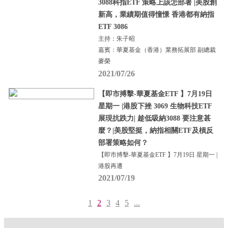
3088科指ETF 策略上該怎部署 |美股創
新高，業績期值得憧憬 香港都有納指
ETF 3086
主持：朱子昭
嘉賓：華夏基金（香港）業務拓展部 副總裁
麥榮
2021/07/26
【即市搏擊-華夏基金ETF 】7月19日
星期一 |港股下挫 3069 生物科技ETF
展現抗跌力| 趁低吸納3088 要注意甚
麼？|美股堅挺，納指相關ETF及槓反
部署策略如何？
【即市搏擊-華夏基金ETF 】7月19日 星期一 |
港股再遭
2021/07/19
1
2
3
4
5
...