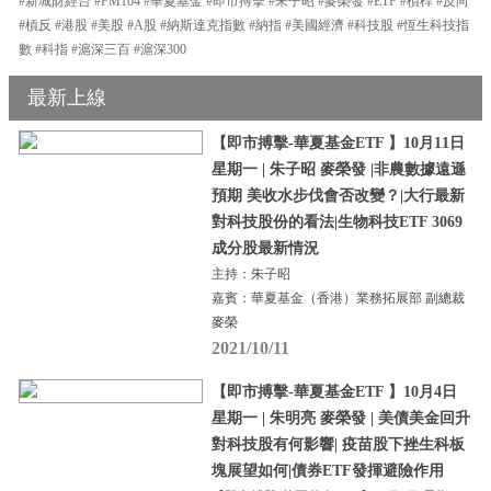
#新城財經台 #FM104 #華夏基金 #即市搏擊 #朱子昭 #麥榮發 #ETF #槓桿 #反向
#槓反 #港股 #美股 #A股 #納斯達克指數 #納指 #美國經濟 #科技股 #恆生科技指
數 #科指 #滬深三百 #滬深300
最新上線
【即市搏擊-華夏基金ETF 】10月11日
星期一 | 朱子昭 麥榮發 |非農數據遠遜
預期 美收水步伐會否改變？|大行最新
對科技股份的看法|生物科技ETF 3069
成分股最新情況
主持：朱子昭
嘉賓：華夏基金（香港）業務拓展部 副總裁
麥榮
2021/10/11
【即市搏擊-華夏基金ETF 】10月4日
星期一 | 朱明亮 麥榮發 | 美債美金回升
對科技股有何影響| 疫苗股下挫生科板
塊展望如何|債券ETF發揮避險作用