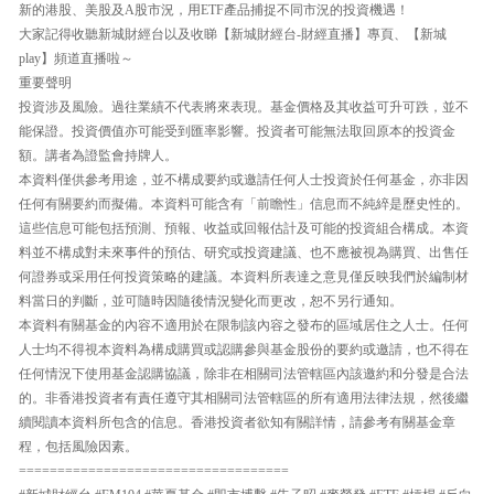
新的港股、美股及A股市況，用ETF產品捕捉不同市況的投資機遇！
大家記得收聽新城財經台以及收睇【新城財經台-財經直播】專頁、【新城
play】頻道直播啦～
重要聲明
投資涉及風險。過往業績不代表將來表現。基金價格及其收益可升可跌，並不
能保證。投資價值亦可能受到匯率影響。投資者可能無法取回原本的投資金
額。講者為證監會持牌人。
本資料僅供參考用途，並不構成要約或邀請任何人士投資於任何基金，亦非因
任何有關要約而擬備。本資料可能含有「前瞻性」信息而不純綷是歷史性的。
這些信息可能包括預測、預報、收益或回報估計及可能的投資組合構成。本資
料並不構成對未來事件的預估、研究或投資建議、也不應被視為購買、出售任
何證券或采用任何投資策略的建議。本資料所表達之意見僅反映我們於編制材
料當日的判斷，並可隨時因隨後情況變化而更改，恕不另行通知。
本資料有關基金的內容不適用於在限制該內容之發布的區域居住之人士。任何
人士均不得視本資料為構成購買或認購參與基金股份的要約或邀請，也不得在
任何情況下使用基金認購協議，除非在相關司法管轄區內該邀約和分發是合法
的。非香港投資者有責任遵守其相關司法管轄區的所有適用法律法規，然後繼
續閱讀本資料所包含的信息。香港投資者欲知有關詳情，請參考有關基金章
程，包括風險因素。
===================================