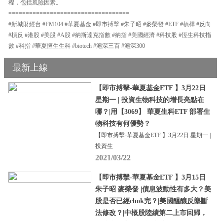
程，包括風險因素。
===================================
#新城財經台 #FM104 #華夏基金 #即市搏擊 #朱子昭 #麥榮發 #ETF #槓桿 #反向
#槓反 #港股 #美股 #A股 #納斯達克指數 #納指 #美國經濟 #科技股 #恆生科技指
數 #科指 #華夏恆生生科 #biotech #滬深三百 #滬深300
最新上線
【即市搏擊-華夏基金ETF 】3月22日
星期一 | 投資生物科技的增長亮點在
哪？|用【3069】 華夏生科ETF 部署生
物科技有何優勢？
【即市搏擊-華夏基金ETF 】3月22日 星期一 |
投資生
2021/03/22
【即市搏擊-華夏基金ETF 】3月15日
朱子昭 麥榮發 |債息波動性有多大？美
股是否已經chok完？|美國醞釀反壟斷
法修改？|中概股陸續第二上市回歸，