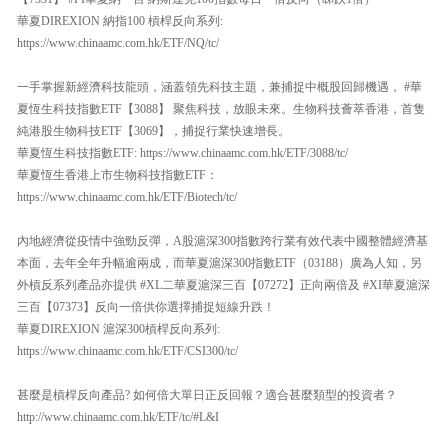
華夏DIREXION 納指100 槓桿反向系列:
https://www.chinaamc.com.hk/ETF/NQ/tc/
一手掌握新經濟科技龍頭，涵蓋領先科技主題，兼捕捉中概股回歸機遇， #華
夏恆生科技指數ETF【3088】 聚焦科技，放眼未來。生物科技薈萃香港，首隻
純港股生物科技ETF【3069】，捕捉行業快速增長。
華夏恆生科技指數ETF: https://www.chinaamc.com.hk/ETF/3088/tc/
華夏恆生香港上市生物科技指數ETF：
https://www.chinaamc.com.hk/ETF/Biotech/tc/
內地經濟從疫情中強勁反彈，A股滬深300指數跨行業有效代表中國整體經濟基
本面，去年全年升幅逾兩成，而華夏滬深300指數ETF（03188）廣為人知，另
外槓反系列產品亦提供 #XL二華夏滬深三百【07272】正向兩倍及 #XI華夏滬深
三百【07373】反向一倍供你選擇捕捉短線升跌！
華夏DIREXION 滬深300槓桿反向系列:
https://www.chinaamc.com.hk/ETF/CSI300/tc/
甚麼是槓桿反向產品? 如何倍大單日正反回報？適合甚麼類型的投資者？
http://www.chinaamc.com.hk/ETF/tc/#L&I