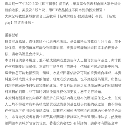
逢星期一下午2:20-2:30【即市搏擊】節目內，華夏基金代表都會同大家分析最
新的港股、美股及A股市況，用ETF產品捕捉不同市況的投資機遇！
大家記得收聽新城財經台以及收睇【新城財經台-財經直播】專頁、【新城
play】頻道直播啦～
重要聲明
投資涉及風險。過往業績不代表將來表現。基金價格及其收益可升可跌，並不
能保證。投資價值亦可能受到匯率影響。投資者可能無法取回原本的投資金
額。講者為證監會持牌人。
本資料僅供參考用途，並不構成要約或邀請任何人士投資於任何基金，亦非因
任何有關要約而擬備。本資料可能含有「前瞻性」信息而不純綷是歷史性的。
這些信息可能包括預測、預報、收益或回報估計及可能的投資組合構成。本資
料並不構成對未來事件的預估、研究或投資建議、也不應被視為購買、出售任
何證券或采用任何投資策略的建議。本資料所表達之意見僅反映我們於編制材
料當日的判斷，並可隨時因隨後情況變化而更改，恕不另行通知。
本資料有關基金的內容不適用於在限制該內容之發布的區域居住之人士。任何
人士均不得視本資料為構成購買或認購參與基金股份的要約或邀請，也不得在
任何情況下使用基金認購協議，除非在相關司法管轄區內該邀約和分發是合法
的。非香港投資者有責任遵守其相關司法管轄區的所有適用法律法規，然後繼
續閱讀本資料所包含的信息。香港投資者欲知有關詳情，請參考有關基金章