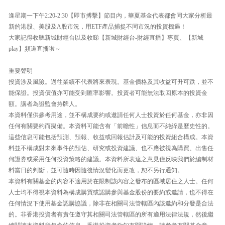
逢星期一下午2:20-2:30【即市搏擊】節目內，華夏基金代表都會同大家分析最
新的港股、美股及A股市況，用ETF產品捕捉不同市況的投資機遇！
大家記得收聽新城財經台以及收睇【新城財經台-財經直播】專頁、【新城
play】頻道直播啦～
重要聲明
投資涉及風險。過往業績不代表將來表現。基金價格及其收益可升可跌，並不
能保證。投資價值亦可能受到匯率影響。投資者可能無法取回原本的投資金
額。講者為證監會持牌人。
本資料僅供參考用途，並不構成要約或邀請任何人士投資於任何基金，亦非因
任何有關要約而擬備。本資料可能含有「前瞻性」信息而不純綷是歷史性的。
這些信息可能包括預測、預報、收益或回報估計及可能的投資組合構成。本資
料並不構成對未來事件的預估、研究或投資建議、也不應被視為購買、出售任
何證券或采用任何投資策略的建議。本資料所表達之意見僅反映我們於編制材
料當日的判斷，並可隨時因隨後情況變化而更改，恕不另行通知。
本資料有關基金的內容不適用於在限制該內容之發布的區域居住之人士。任何
人士均不得視本資料為構成購買或認購參與基金股份的要約或邀請，也不得在
任何情況下使用基金認購協議，除非在相關司法管轄區內該邀約和分發是合法
的。非香港投資者有責任遵守其相關司法管轄區的所有適用法律法規，然後繼