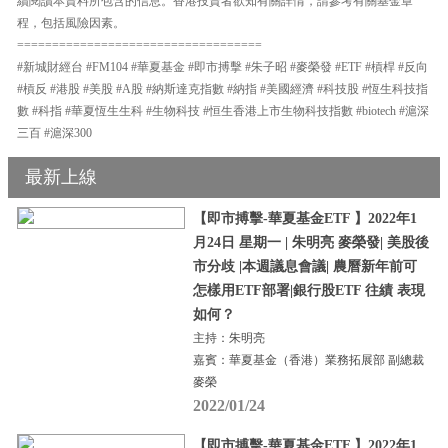
續閱讀本資料所包含的信息。香港投資者欲知有關詳情，請參考有關基金章
程，包括風險因素。
===================================
#新城財經台 #FM104 #華夏基金 #即市搏擊 #朱子昭 #麥榮發 #ETF #槓桿 #反向
#槓反 #港股 #美股 #A股 #納斯達克指數 #納指 #美國經濟 #科技股 #恆生科技指
數 #科指 #華夏恆生生科 #生物科技 #恒生香港上市生物科技指數 #biotech #滬深
三百 #滬深300
最新上線
【即市搏擊-華夏基金ETF 】2022年1
月24日 星期一 | 朱明亮 麥榮發| 美股後
市分歧 |本週議息會議| 農曆新年前可
怎樣用ETF部署|銀行股ETF 往績 表現
如何？
主持：朱明亮
嘉賓：華夏基金（香港）業務拓展部 副總裁
麥榮
2022/01/24
【即市搏擊-華夏基金ETF 】2022年1