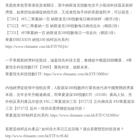
美股愈來愈受香港投資者關注，當中納斯達克指數包含不少龍頭科技股及新經
濟股，如果想短線捕捉納指升跌，又或者想為手持的美股做對沖，可以留意：
【7261】 #FL二華夏納一百 納斯達克100指數每日兩倍槓桿（睇升2倍）
【7522】 #FI二華夏納一百 納斯達克100指數每日兩倍反向（睇跌2倍）
【7331】 #FI華夏納一百 納斯達克100指數每日一倍反向（睇跌1倍）
華夏DIREXION 納指100 槓桿反向系列:
https://www.chinaamc.com.hk/ETF/NQ/tc/
一手掌握新經濟科技龍頭，涵蓋領先科技主題，兼捕捉中概股回歸機遇， #華
夏恆生科技指數ETF【3088】 聚焦科技，放眼未來。
華夏恆生科技指數ETF: https://www.chinaamc.com.hk/ETF/3088/tc/
內地經濟從疫情中強勁反彈，A股滬深300指數跨行業有效代表中國整體經濟基
本面，去年全年升幅逾兩成，而華夏滬深300指數ETF（03188）廣為人知，另
外槓反系列產品亦提供 #XL二華夏滬深三百【07272】正向兩倍及 #XI華夏滬深
三百【07373】反向一倍供你選擇捕捉短線升跌！
華夏滬深300槓桿反向系列: https://www.chinaamc.com.hk/ETF/CSI300/tc/
甚麼是槓桿反向產品? 如何倍大單日正反回報？適合甚麼類型的投資者？
http://www.chinaamc.com.hk/ETF/tc/#L&I