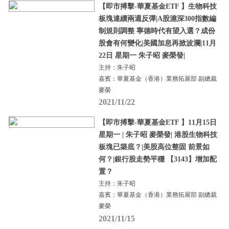
【即市搏擊-華夏基金ETF 】生物科技
板塊連續兩週反彈|A股滬深300指數編
制規則調整 寧德時代有望入選？成份
股會有何變化|美國加息再掀波瀾|11月
22日 星期一 朱子昭 麥榮發|
主持：朱子昭
嘉賓：華夏基金（香港）業務拓展部 副總裁
麥榮
2021/11/22
【即市搏擊-華夏基金ETF 】11月15日
星期一 | 朱子昭 麥榮發| 港股生物科技
板塊已築底？|美股高位整固 前景如
何？|銀行股走勢平穩 【3143】增加配
置？
主持：朱子昭
嘉賓：華夏基金（香港）業務拓展部 副總裁
麥榮
2021/11/15