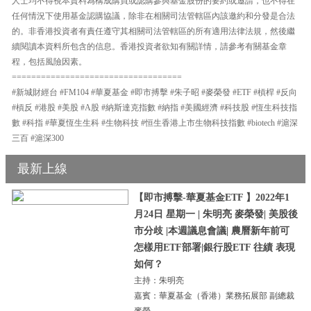
人士均不得視本資料為構成購買或認購參與基金股份的要約或邀請，也不得在
任何情況下使用基金認購協議，除非在相關司法管轄區內該邀約和分發是合法
的。非香港投資者有責任遵守其相關司法管轄區的所有適用法律法規，然後繼
續閱讀本資料所包含的信息。香港投資者欲知有關詳情，請參考有關基金章
程，包括風險因素。
===================================
#新城財經台 #FM104 #華夏基金 #即市搏擊 #朱子昭 #麥榮發 #ETF #槓桿 #反向
#槓反 #港股 #美股 #A股 #納斯達克指數 #納指 #美國經濟 #科技股 #恆生科技指
數 #科指 #華夏恆生生科 #生物科技 #恒生香港上市生物科技指數 #biotech #滬深
三百 #滬深300
最新上線
【即市搏擊-華夏基金ETF 】2022年1
月24日 星期一 | 朱明亮 麥榮發| 美股後
市分歧 |本週議息會議| 農曆新年前可
怎樣用ETF部署|銀行股ETF 往績 表現
如何？
主持：朱明亮
嘉賓：華夏基金（香港）業務拓展部 副總裁
麥榮