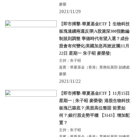
麥榮
2021/11/29
【即市搏擊-華夏基金ETF 】生物科技
板塊連續兩週反彈|A股滬深300指數編
制規則調整 寧德時代有望入選？成份
股會有何變化|美國加息再掀波瀾|11月
22日 星期一 朱子昭 麥榮發|
主持：朱子昭
嘉賓：華夏基金（香港）業務拓展部 副總裁
麥榮
2021/11/22
【即市搏擊-華夏基金ETF 】11月15日
星期一 | 朱子昭 麥榮發| 港股生物科技
板塊已築底？|美股高位整固 前景如
何？|銀行股走勢平穩 【3143】增加配
置？
主持：朱子昭
嘉賓：華夏基金（香港）業務拓展部 副總裁