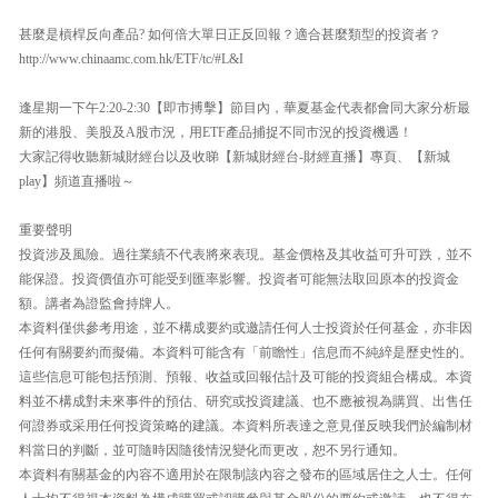
甚麼是槓桿反向產品? 如何倍大單日正反回報？適合甚麼類型的投資者？
http://www.chinaamc.com.hk/ETF/tc/#L&I
逢星期一下午2:20-2:30【即市搏擊】節目內，華夏基金代表都會同大家分析最
新的港股、美股及A股市況，用ETF產品捕捉不同市況的投資機遇！
大家記得收聽新城財經台以及收睇【新城財經台-財經直播】專頁、【新城
play】頻道直播啦～
重要聲明
投資涉及風險。過往業績不代表將來表現。基金價格及其收益可升可跌，並不
能保證。投資價值亦可能受到匯率影響。投資者可能無法取回原本的投資金
額。講者為證監會持牌人。
本資料僅供參考用途，並不構成要約或邀請任何人士投資於任何基金，亦非因
任何有關要約而擬備。本資料可能含有「前瞻性」信息而不純綷是歷史性的。
這些信息可能包括預測、預報、收益或回報估計及可能的投資組合構成。本資
料並不構成對未來事件的預估、研究或投資建議、也不應被視為購買、出售任
何證券或采用任何投資策略的建議。本資料所表達之意見僅反映我們於編制材
料當日的判斷，並可隨時因隨後情況變化而更改，恕不另行通知。
本資料有關基金的內容不適用於在限制該內容之發布的區域居住之人士。任何