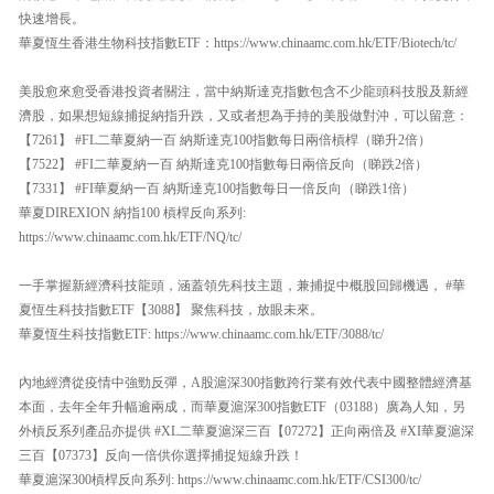
快速增長。
華夏恆生香港生物科技指數ETF：https://www.chinaamc.com.hk/ETF/Biotech/tc/
美股愈來愈受香港投資者關注，當中納斯達克指數包含不少龍頭科技股及新經
濟股，如果想短線捕捉納指升跌，又或者想為手持的美股做對沖，可以留意：
【7261】 #FL二華夏納一百 納斯達克100指數每日兩倍槓桿（睇升2倍）
【7522】 #FI二華夏納一百 納斯達克100指數每日兩倍反向（睇跌2倍）
【7331】 #FI華夏納一百 納斯達克100指數每日一倍反向（睇跌1倍）
華夏DIREXION 納指100 槓桿反向系列:
https://www.chinaamc.com.hk/ETF/NQ/tc/
一手掌握新經濟科技龍頭，涵蓋領先科技主題，兼捕捉中概股回歸機遇， #華
夏恆生科技指數ETF【3088】 聚焦科技，放眼未來。
華夏恆生科技指數ETF: https://www.chinaamc.com.hk/ETF/3088/tc/
內地經濟從疫情中強勁反彈，A股滬深300指數跨行業有效代表中國整體經濟基
本面，去年全年升幅逾兩成，而華夏滬深300指數ETF（03188）廣為人知，另
外槓反系列產品亦提供 #XL二華夏滬深三百【07272】正向兩倍及 #XI華夏滬深
三百【07373】反向一倍供你選擇捕捉短線升跌！
華夏滬深300槓桿反向系列: https://www.chinaamc.com.hk/ETF/CSI300/tc/