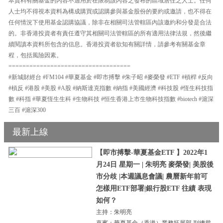
本資料有關基金的內容不適用於在限制該內容之發布的區域居住之人士。任何
人士均不得視本資料為構成購買或認購參與基金股份的要約或邀請，也不得在
任何情況下使用基金認購協議，除非在相關司法管轄區內該邀約和分發是合法
的。非香港投資者有責任遵守其相關司法管轄區的所有適用法律法規，然後繼
續閱讀本資料所包含的信息。香港投資者欲知有關詳情，請參考有關基金章
程，包括風險因素。
===================================
#新城財經台 #FM104 #華夏基金 #即市搏擊 #朱子昭 #麥榮發 #ETF #槓桿 #反向
#槓反 #港股 #美股 #A股 #納斯達克指數 #納指 #美國經濟 #科技股 #恆生科技指
數 #科指 #華夏恆生生科 #生物科技 #恒生香港上市生物科技指數 #biotech #滬深
三百 #滬深300
最新上線
【即市搏擊-華夏基金ETF 】2022年1
月24日 星期一 | 朱明亮 麥榮發| 美股後
市分歧 |本週議息會議| 農曆新年前可
怎樣用ETF部署|銀行股ETF 往績 表現
如何？
主持：朱明亮
嘉賓：華夏基金（香港）業務拓展部 副總裁