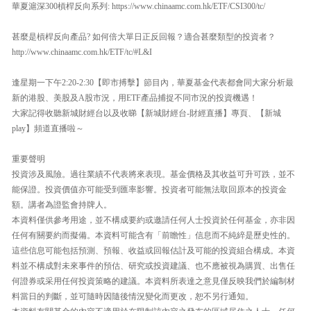
華夏滬深300槓桿反向系列: https://www.chinaamc.com.hk/ETF/CSI300/tc/
甚麼是槓桿反向產品? 如何倍大單日正反回報？適合甚麼類型的投資者？
http://www.chinaamc.com.hk/ETF/tc/#L&I
逢星期一下午2:20-2:30【即市搏擊】節目內，華夏基金代表都會同大家分析最
新的港股、美股及A股市況，用ETF產品捕捉不同市況的投資機遇！
大家記得收聽新城財經台以及收睇【新城財經台-財經直播】專頁、【新城
play】頻道直播啦～
重要聲明
投資涉及風險。過往業績不代表將來表現。基金價格及其收益可升可跌，並不
能保證。投資價值亦可能受到匯率影響。投資者可能無法取回原本的投資金
額。講者為證監會持牌人。
本資料僅供參考用途，並不構成要約或邀請任何人士投資於任何基金，亦非因
任何有關要約而擬備。本資料可能含有「前瞻性」信息而不純綷是歷史性的。
這些信息可能包括預測、預報、收益或回報估計及可能的投資組合構成。本資
料並不構成對未來事件的預估、研究或投資建議、也不應被視為購買、出售任
何證券或采用任何投資策略的建議。本資料所表達之意見僅反映我們於編制材
料當日的判斷，並可隨時因隨後情況變化而更改，恕不另行通知。