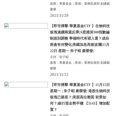
嘉賓：華夏基金（香港）業務拓展部 副總裁
麥榮
2021/11/29
【即市搏擊-華夏基金ETF 】生物科技
板塊連續兩週反彈|A股滬深300指數編
制規則調整 寧德時代有望入選？成份
股會有何變化|美國加息再掀波瀾|11月
22日 星期一 朱子昭 麥榮發|
主持：朱子昭
嘉賓：華夏基金（香港）業務拓展部 副總裁
麥榮
2021/11/22
【即市搏擊-華夏基金ETF 】11月15日
星期一 | 朱子昭 麥榮發| 港股生物科技
板塊已築底？|美股高位整固 前景如
何？|銀行股走勢平穩 【3143】增加配
置？
主持：朱子昭