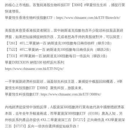
的核心上市地點。首隻純港股生物科技ETF【3069】#華夏恒生生科 ，捕捉行業
快速增長。
華夏恆生香港生物科技指數ETF：https://www.chinaamc.com.hk/ETF/Biotech/tc/
美股愈來愈受香港投資者關注，當中納斯達克指數包含不少龍頭科技股及新經
濟股，如果想短線捕捉納指升跌，又或者想為手持的美股做對沖，可以留意：
【7261】 #FL二華夏納一百 納斯達克100指數每日兩倍槓桿（睇升2倍）
【7522】 #FI二華夏納一百 納斯達克100指數每日兩倍反向（睇跌2倍）
【7331】 #FI華夏納一百 納斯達克100指數每日一倍反向（睇跌1倍）
華夏DIREXION 納指100 槓桿反向系列:
https://www.chinaamc.com.hk/ETF/NQ/tc/
一手掌握新經濟科技龍頭，涵蓋領先科技主題，兼捕捉中概股回歸機遇， #華
夏恆生科技指數ETF【3088】 聚焦科技，放眼未來。
華夏恆生科技指數ETF: https://www.chinaamc.com.hk/ETF/3088/tc/
內地經濟從疫情中強勁反彈，A股滬深300指數跨行業有效代表中國整體經濟基
本面，去年全年升幅逾兩成，而華夏滬深300指數ETF（03188）廣為人知，另
外槓反系列產品亦提供 #XL二華夏滬深三百【07272】正向兩倍及 #XI華夏滬深
三百【07373】反向一倍供你選擇捕捉短線升跌！