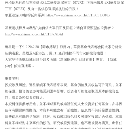
外槓反系列產品亦提供 #XL二華夏滬深三百【07272】正向兩倍及 #XI華夏滬深
三百【07373】反向一倍供你選擇捕捉短線升跌！
華夏滬深300槓桿反向系列: https://www.chinaamc.com.hk/ETF/CSI300/tc/
甚麼是槓桿反向產品? 如何倍大單日正反回報？適合甚麼類型的投資者？
http://www.chinaamc.com.hk/ETF/tc/#L&I
逢星期一下午2:20-2:30【即市搏擊】節目內，華夏基金代表都會同大家分析最
新的港股、美股及A股市況，用ETF產品捕捉不同市況的投資機遇！
大家記得收聽新城財經台以及收睇【新城財經台-財經直播】專頁、【新城
play】頻道直播啦～
重要聲明
投資涉及風險。過往業績不代表將來表現。基金價格及其收益可升可跌，並不
能保證。投資價值亦可能受到匯率影響。投資者可能無法取回原本的投資金
額。講者為證監會持牌人。
本資料僅供參考用途，並不構成要約或邀請任何人士投資於任何基金，亦非因
任何有關要約而擬備。本資料可能含有「前瞻性」信息而不純綷是歷史性的。
這些信息可能包括預測、預報、收益或回報估計及可能的投資組合構成。本資
料並不構成對未來事件的預估、研究或投資建議、也不應被視為購買、出售任