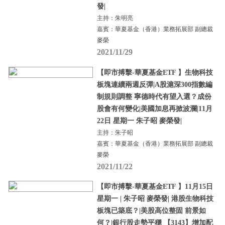
發|
主持：朱明亮
嘉賓：華夏基金（香港）業務拓展部 副總裁
麥榮
2021/11/29
【即市搏擊-華夏基金ETF 】生物科技
板塊連續兩週反彈|A股滬深300指數編
制規則調整 寧德時代有望入選？成份
股會有何變化|美國加息再掀波瀾|11月
22日 星期一 朱子昭 麥榮發|
主持：朱子昭
嘉賓：華夏基金（香港）業務拓展部 副總裁
麥榮
2021/11/22
【即市搏擊-華夏基金ETF 】11月15日
星期一 | 朱子昭 麥榮發| 港股生物科技
板塊已築底？|美股高位整固 前景如
何？|銀行股走勢平穩 【3143】增加配