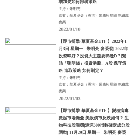
增加要如何部署策略
主持：朱明亮
嘉賓：華夏基金（香港）業務拓展部 副總裁
麥榮
2022/01/10
【即市搏擊-華夏基金ETF 】2022年1
月3日 星期一 | 朱明亮 麥榮發| 2022年
投資咩好？投資大主題要睇邊D？|緊
貼「聰明錢」投資港股、A股|保守策
略 進取策略 如何制定？
主持：朱明亮
嘉賓：華夏基金（香港）業務拓展部 副總裁
麥榮
2022/01/03
【即市搏擊-華夏基金ETF 】變種病毒
掀起市場擔憂 美股債市反映如何？|生
物科技股喘穩|滬深300指數確定成分股
調動| 11月29日 星期一 | 朱明亮 麥榮