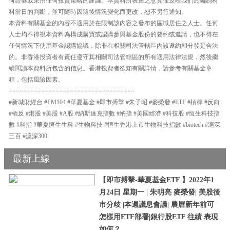
何證券或采用任何投資策略的建議。本資料所表達之意見僅反映我們於編制材
料當日的判斷，並可隨時因隨後情況變化而更改，恕不另行通知。
本資料有關基金的內容不適用於在限制該內容之發布的區域居住之人士。任何
人士均不得視本資料為構成購買或認購參與基金股份的要約或邀請，也不得在
任何情況下使用基金認購協議，除非在相關司法管轄區內該邀約和分發是合法
的。非香港投資者有責任遵守其相關司法管轄區的所有適用法律法規，然後繼
續閱讀本資料所包含的信息。香港投資者欲知有關詳情，請參考有關基金章
程，包括風險因素。
===================================
#新城財經台 #FM104 #華夏基金 #即市搏擊 #朱子昭 #麥榮發 #ETF #槓桿 #反向
#槓反 #港股 #美股 #A股 #納斯達克指數 #納指 #美國經濟 #科技股 #恆生科技指
數 #科指 #華夏恆生生科 #生物科技 #恒生香港上市生物科技指數 #biotech #滬深
三百 #滬深300
最新上線
【即市搏擊-華夏基金ETF 】2022年1
月24日 星期一 | 朱明亮 麥榮發| 美股後
市分歧 |本週議息會議| 農曆新年前可
怎樣用ETF部署|銀行股ETF 往績 表現
如何？