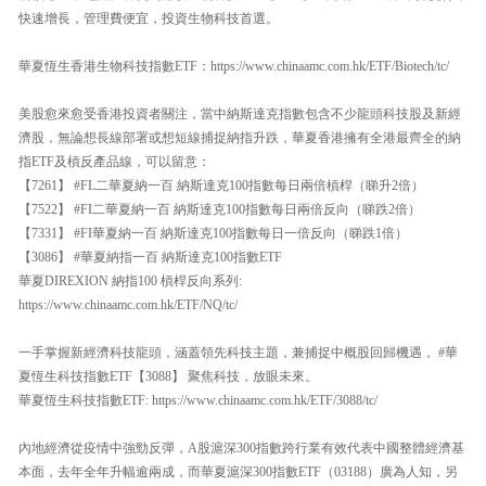
快速增長，管理費便宜，投資生物科技首選。
華夏恆生香港生物科技指數ETF：https://www.chinaamc.com.hk/ETF/Biotech/tc/
美股愈來愈受香港投資者關注，當中納斯達克指數包含不少龍頭科技股及新經
濟股，無論想長線部署或想短線捕捉納指升跌，華夏香港擁有全港最齊全的納
指ETF及槓反產品線，可以留意：
【7261】 #FL二華夏納一百 納斯達克100指數每日兩倍槓桿（睇升2倍）
【7522】 #FI二華夏納一百 納斯達克100指數每日兩倍反向（睇跌2倍）
【7331】 #FI華夏納一百 納斯達克100指數每日一倍反向（睇跌1倍）
【3086】 #華夏納指一百 納斯達克100指數ETF
華夏DIREXION 納指100 槓桿反向系列:
https://www.chinaamc.com.hk/ETF/NQ/tc/
一手掌握新經濟科技龍頭，涵蓋領先科技主題，兼捕捉中概股回歸機遇， #華
夏恆生科技指數ETF【3088】 聚焦科技，放眼未來。
華夏恆生科技指數ETF: https://www.chinaamc.com.hk/ETF/3088/tc/
內地經濟從疫情中強勁反彈，A股滬深300指數跨行業有效代表中國整體經濟基
本面，去年全年升幅逾兩成，而華夏滬深300指數ETF（03188）廣為人知，另