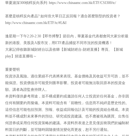
華夏滬深300槓桿反向系列: https://www.chinaamc.com.hk/ETF/CSI300/tc/
甚麼是槓桿反向產品? 如何倍大單日正反回報？適合甚麼類型的投資者？
http://www.chinaamc.com.hk/ETF/tc/#L&I
逢星期一下午2:20-2:30【即市搏擊】節目內，華夏基金代表都會同大家分析最
新的港股、美股及A股市況，用ETF產品捕捉不同市況的投資機遇！
大家記得收聽新城財經台以及收睇【新城財經台-財經直播】專頁、【新城
play】頻道直播啦～
重要聲明
投資涉及風險。過往業績不代表將來表現。基金價格及其收益可升可跌，並不
能保證。投資價值亦可能受到匯率影響。投資者可能無法取回原本的投資金
額。講者為證監會持牌人。
本資料僅供參考用途，並不構成要約或邀請任何人士投資於任何基金，亦非因
任何有關要約而擬備。本資料可能含有「前瞻性」信息而不純綷是歷史性的。
這些信息可能包括預測、預報、收益或回報估計及可能的投資組合構成。本資
料並不構成對未來事件的預估、研究或投資建議、也不應被視為購買、出售任
何證券或采用任何投資策略的建議。本資料所表達之意見僅反映我們於編制材
料當日的判斷，並可隨時因隨後情況變化而更改，恕不另行通知。