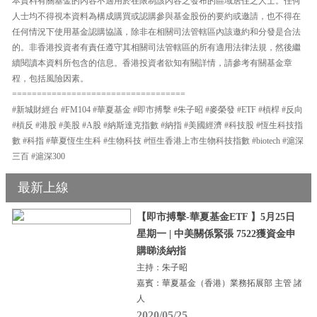
本資料有關基金的內容不適用於在限制該內容之發布的區域居住之人士。任何
人士均不得視本資料為構成購買或認購參與基金股份的要約或邀請，也不得在
任何情況下使用基金認購協議，除非在相關司法管轄區內該邀約和分發是合法
的。非香港投資者有責任遵守其相關司法管轄區的所有適用法律法規，然後繼
續閱讀本資料所包含的信息。香港投資者欲知有關詳情，請參考有關基金章
程，包括風險因素。
===================================
#新城財經台 #FM104 #華夏基金 #即市搏擊 #朱子昭 #麥榮發 #ETF #槓桿 #反向
#槓反 #港股 #美股 #A股 #納斯達克指數 #納指 #美國經濟 #科技股 #恆生科技指
數 #科指 #華夏恆生生科 #生物科技 #恒生香港上市生物科技指數 #biotech #滬深
三百 #滬深300
最新上線
【即市搏擊-華夏基金ETF 】5月25日
星期一 | 中美關係緊張 7522獲資金申
購睇淡納指
主持：朱子昭
嘉賓：華夏基金（香港）業務拓展部 主管 諸
人
2020/05/25