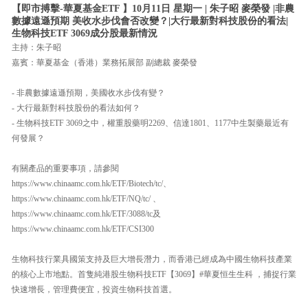
【即市搏擊-華夏基金ETF 】10月11日 星期一 | 朱子昭 麥榮發 |非農
數據遠遜預期 美收水步伐會否改變？|大行最新對科技股份的看法|
生物科技ETF 3069成分股最新情況
主持：朱子昭
嘉賓：華夏基金（香港）業務拓展部 副總裁 麥榮發
- 非農數據遠遜預期，美國收水步伐有變？
- 大行最新對科技股份的看法如何？
- 生物科技ETF 3069之中，權重股藥明2269、信達1801、1177中生製藥最近有
何發展？
有關產品的重要事項，請參閱
https://www.chinaamc.com.hk/ETF/Biotech/tc/、
https://www.chinaamc.com.hk/ETF/NQ/tc/ 、
https://www.chinaamc.com.hk/ETF/3088/tc及
https://www.chinaamc.com.hk/ETF/CSI300
生物科技行業具國策支持及巨大增長潛力，而香港已經成為中國生物科技產業
的核心上市地點。首隻純港股生物科技ETF【3069】#華夏恒生生科 ，捕捉行業
快速增長，管理費便宜，投資生物科技首選。