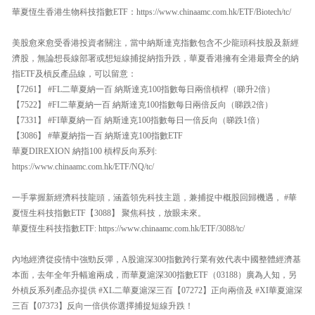
華夏恆生香港生物科技指數ETF：https://www.chinaamc.com.hk/ETF/Biotech/tc/
美股愈來愈受香港投資者關注，當中納斯達克指數包含不少龍頭科技股及新經
濟股，無論想長線部署或想短線捕捉納指升跌，華夏香港擁有全港最齊全的納
指ETF及槓反產品線，可以留意：
【7261】 #FL二華夏納一百 納斯達克100指數每日兩倍槓桿（睇升2倍）
【7522】 #FI二華夏納一百 納斯達克100指數每日兩倍反向（睇跌2倍）
【7331】 #FI華夏納一百 納斯達克100指數每日一倍反向（睇跌1倍）
【3086】 #華夏納指一百 納斯達克100指數ETF
華夏DIREXION 納指100 槓桿反向系列:
https://www.chinaamc.com.hk/ETF/NQ/tc/
一手掌握新經濟科技龍頭，涵蓋領先科技主題，兼捕捉中概股回歸機遇， #華
夏恆生科技指數ETF【3088】 聚焦科技，放眼未來。
華夏恆生科技指數ETF: https://www.chinaamc.com.hk/ETF/3088/tc/
內地經濟從疫情中強勁反彈，A股滬深300指數跨行業有效代表中國整體經濟基
本面，去年全年升幅逾兩成，而華夏滬深300指數ETF（03188）廣為人知，另
外槓反系列產品亦提供 #XL二華夏滬深三百【07272】正向兩倍及 #XI華夏滬深
三百【07373】反向一倍供你選擇捕捉短線升跌！