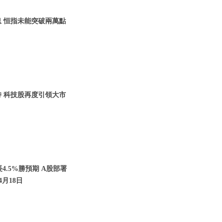
息 恒指未能突破兩萬點
持 科技股再度引領大市
4.5%勝預期 A股部署
年4月18日