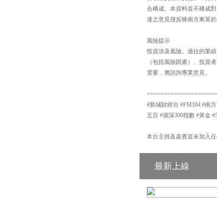
合構成。本資料並不構成對
達之意見僅反映南方東英於
風險提示
投資涉及風險。過往的業績
（包括風險因素）。投資者
需要，應諮詢專業意見。
====================
#新城財經台 #FM104 #南方
五百 #滬深300指數 #黃金 #
本台主持及嘉賓並未加入任
最新上線