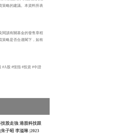
資策略的建議。本資料所表
及閱讀有關基金的發售章程
或策略是否合適閣下，如有
 #A股 #恆指 #投資 #中證
科技股走強 港股科技跟
朱子昭 李溢琳 |2023