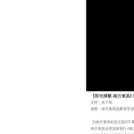
【即市搏擊-南方東英ETF
主持：朱子昭
嘉賓：南方東英資產管理 銷售
【#南方東英科技主題ETF
南方東英全球首家發行 #南