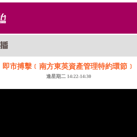
即市搏擊﹝南方東英資產管理特約環節﹞
逢星期二 14:22-14:30