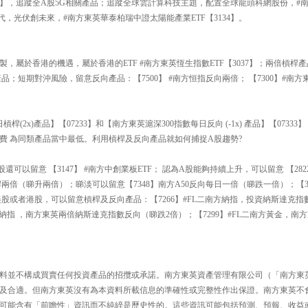
193】，追蹤全A股5G相關產品；追蹤全球雲計算科技主題，配置全球龍頭科網股份，
時代，光伏創未來，#南方東英華泰柏瑞中證太陽能產業ETF【3134】。
】
製，屬於香港的機遇，屬於香港的ETF #南方東英恆生指數ETF【3037】；兩倍槓桿產
品；短期對沖風險，留意反向產品：【7500】 #南方恒指反向兩倍； 【7300】#南
槓桿(2x)產品】【07233】和【南方東英滬深300指數每日反向 (-1x) 產品】【073
費 為同類產品當中最低。利用槓桿及反向產品就如何捕捉A股趨勢?
可以留意 【3147】 #南方中創業板ETF； 認為A股能夠持續上升，可以留意 【2822
日槓桿兩倍（睇升兩倍）；睇淡可以留意【7348】南方A50反向每日一倍（睇跌一倍）；【3
美股或者港股，可以留意槓桿及反向產品：【7266】#FL二南方納指，投資納斯達克指
二南方納指 ，南方東英兩倍納斯達克指數反向（睇跌2倍）；【7299】#FL二南方黃金，
料並不構成買賣任何投資產品的招攬或承諾。南方東英資產管理有限公司（「南方東
及合適。但南方東英沒有為本資料所載信息的準確性或完整性作出保證。南方東英不
可能含有「前瞻性」資訊而不純綷是歷史性的。這些資訊可能包括預測、預報、收益