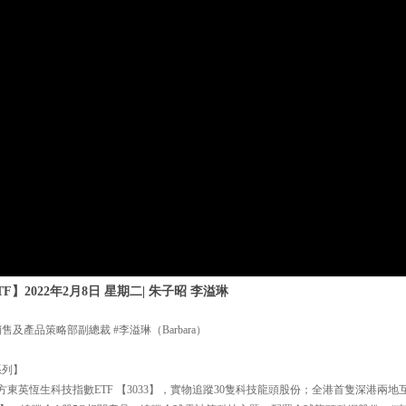
】2022年2月8日 星期二| 朱子昭 李溢琳
及產品策略部副總裁 #李溢琳（Barbara）
系列】
方東英恆生科技指數ETF 【3033】，實物追蹤30隻科技龍頭股份；全港首隻深港兩地互