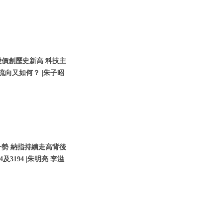
股價創歷史新高 科技主
流向又如何？ |朱子昭
升勢 納指持續走高背後
3194 |朱明亮 李溢