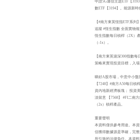
中證5G通信主題ETF【3
數ETF【3194】。能源新
【#南方東英恆指ETF系列
追蹤 #恆生指數 全面實物複
恆生指數每日槓桿（2X）產
（-1x）。
【南方東英滬深300指數每日
策略來實現投資目標，入場
睇好A股市場，中意中小盤股還
【7248】#南方A50每
資內地新經濟板塊； 投資
淡留意 【7568】 #FI
（2x）槓桿產品。
重要聲明
本資料僅供參考用途。本資
信獲得數據源是準確，完整
所引致的法律負任。本資料