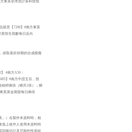
#南方東英全球雲計算科技指
品留意【7200】#南方東英
方東英恆生指數每日反向
33】，採取基於掉期的合成模擬
】 #南方A50；
005】#南方中證五百，投
數槓桿兩倍（睇升2倍）；睇
南方東英黃金期貨每日兩倍
英」）在製作本資料時，相
會負上收件人使用本資料時
或回報估計及可能的投資組