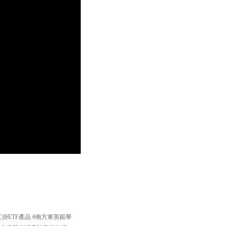
掛ETF產品 #南方東英銀華