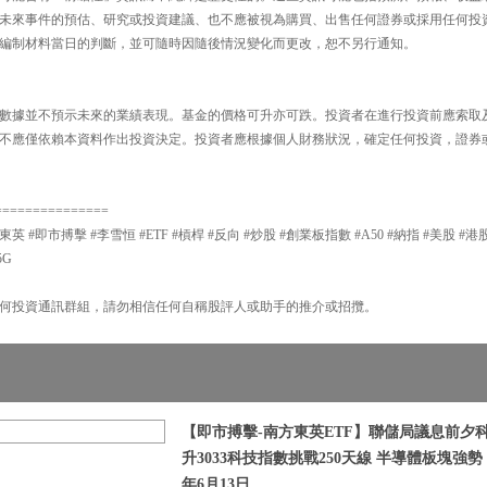
未來事件的預估、研究或投資建議、也不應被視為購買、出售任何證券或採用任何投
編制材料當日的判斷，並可隨時因隨後情況變化而更改，恕不另行通知。
數據並不預示未來的業績表現。基金的價格可升亦可跌。投資者在進行投資前應索取
不應僅依賴本資料作出投資決定。投資者應根據個人財務狀況，確定任何投資，證券
===============
東英 #即市搏擊 #李雪恒 #ETF #槓桿 #反向 #炒股 #創業板指數 #A50 #納指 #美股 #港股
5G
何投資通訊群組，請勿相信任何自稱股評人或助手的推介或招攬。
【即市搏擊-南方東英ETF】聯儲局議息前夕
升3033科技指數挑戰250天線 半導體板塊強勢 |
年6月13日